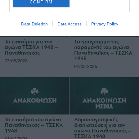
CONFIRM
Data Deletion
Data Access
Privacy Policy
Τα εισιτήρια για τον
Το πρόγραμμα της
αγώνα ΤΣΣΚΑ 1948 –
παραμονής του αγώνα
Παναθηναϊκός
Παναθηναϊκός – ΤΣΣΚΑ
1948
03/08/2026
02/08/2026
Τα εισιτήρια του αγώνα
Δημοσιογραφικές
Παναθηναϊκός – ΤΣΣΚΑ
διαπιστεύσεις για τον
1948
αγώνα Παναθηναϊκός –
ΤΣΣΚΑ 1948
31/07/2026