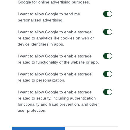
μεταδίδουν τον αγώνα καθώς και άλλα έντυπα θα
Google for online advertising purposes.
διαπιστεύονται μόνον εφόσον υπάρξει
I want to allow Google to send me
διαθεσιμότητα.
personalized advertising.
I want to allow Google to enable storage
related to analytics like cookies on web or
device identifiers in apps.
ΠΑΕ
I want to allow Google to enable storage
related to functionality of the website or app.
I want to allow Google to enable storage
related to personalization.
I want to allow Google to enable storage
Οδηγίες προς τους
Η ΠΑΕ Παναθηναϊκός
related to security, including authentication
φιλάθλους για την
παρουσιάζει το νέο
functionality and fraud prevention, and other
αποψινή προσέλευση
υπερσύγχρονο πούλμαν
user protection.
στο ΟΑΚΑ
της ομάδας
05/08/2026
03/08/2026