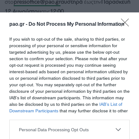
στο
pressoffice@pao.gr
αυστηρά
έωςτην
Παρασκευή
12 Αυγούστου
στις
12:00
.
pao.gr -
Do Not Process My Personal Information
ΑΙΤΗΜΑΤΑ ΜΕΤΑ ΤΗΝ ΠΡΟΚΑΘΟΡΙΣΜΕΝΗ
ΗΜΕΡΟΜΗΝΙΑ ΔΕΝ ΘΑ ΓΙΝΟΝΤΑΙ ΔΕΚΤΑ
.
If you wish to opt-out of the sale, sharing to third parties, or
processing of your personal or sensitive information for
Παρακαλούμε τα αιτήματα που αποστέλλονται από
targeted advertising by us, please use the below opt-out
κάθε μέσο να είναι συγκεντρωτικά.
section to confirm your selection. Please note that after your
opt-out request is processed you may continue seeing
interest-based ads based on personal information utilized by
Οι διαπιστεύσεις που δικαιούται κάθε Μέσο -και
us or personal information disclosed to third parties prior to
πάντοτε σε συνάρτηση με την διαθεσιμότητα που
your opt-out. You may separately opt-out of the further
disclosure of your personal information by third parties on the
υπάρχει- έχουν ως εξής:
IAB’s list of downstream participants. This information may
also be disclosed by us to third parties on the
IAB’s List of
Αθλητικές εφημερίδες
: έως 3*
Downstream Participants
that may further disclose it to other
third parties.
Ραδιοφωνικοί σταθμοί που μεταδίδουν τον αγώνα
:
Please note that this website/app uses one or more Google
Personal Data Processing Opt Outs
έως 3 (περιλαμβανομένου και του τεχνικού)
services and may gather and store information including but