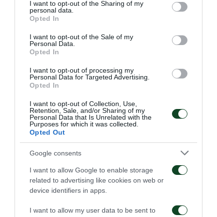
not limited to your visit or usage behaviour. You may click to
I want to opt-out of the Sharing of my
Sites
: έως 2
personal data.
grant or deny consent to Google and its third-party tags to
Opted In
use your data for below specified purposes in below Google
Πολιτικές εφημερίδες
: έως 2
consent section.
I want to opt-out of the Sale of my
Personal Data.
Opted In
Τηλεοπτικοί σταθμοί πανελλήνιας εμβέλειας που δεν
μεταδίδουν τον αγώνα
: έως 2**
I want to opt-out of processing my
Personal Data for Targeted Advertising.
Opted In
Ραδιοφωνικοί σταθμοί που δεν μεταδίδουν τον
I want to opt-out of Collection, Use,
αγώνα
: 1**
Retention, Sale, and/or Sharing of my
Personal Data that Is Unrelated with the
Purposes for which it was collected.
Άλλα έντυπα
: 1**
Opted Out
*Ο αριθμός διαπιστεύσεων που δικαιούνται
Google consents
αθλητικές εφημερίδες που απευθύνονται
I want to allow Google to enable storage
αποκλειστικά σε φιλάθλους άλλων ομάδων είναι 1.
related to advertising like cookies on web or
device identifiers in apps.
**Τηλεοπτικοί και ραδιοφωνικοί σταθμοί που δεν
I want to allow my user data to be sent to