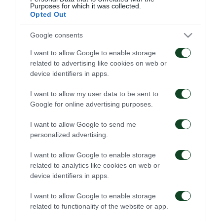
Purposes for which it was collected.
Opted Out
Google consents
I want to allow Google to enable storage
related to advertising like cookies on web or
device identifiers in apps.
Οδηγίες προς τους
Η ΠΑΕ Παναθηναϊκός
φιλάθλους για την
παρουσιάζει το νέο
αποψινή προσέλευση
υπερσύγχρονο πούλμαν
I want to allow my user data to be sent to
στο ΟΑΚΑ
της ομάδας
Google for online advertising purposes.
05/08/2026
03/08/2026
I want to allow Google to send me
personalized advertising.
I want to allow Google to enable storage
related to analytics like cookies on web or
device identifiers in apps.
I want to allow Google to enable storage
Τα εισιτήρια για τον
Το πρόγραμμα της
related to functionality of the website or app.
αγώνα ΤΣΣΚΑ 1948 –
παραμονής του αγώνα
Παναθηναϊκός
Παναθηναϊκός – ΤΣΣΚΑ