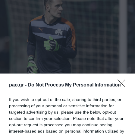
pao.gr -
Do Not Process My Personal Information
«Η ΠΑΕ Παναθηναϊκός ευχαριστεί θερμά τον
If you wish to opt-out of the sale, sharing to third parties, or
Στέφανο Κοτσόλη, για την πολυδιάστατη και
processing of your personal or sensitive information for
σημαντική προσφορά του στην ομάδα όλα αυτά τα
targeted advertising by us, please use the below opt-out
section to confirm your selection. Please note that after your
χρόνια. Η ολοκλήρωση της τρέχουσας συνεργασίας
opt-out request is processed you may continue seeing
με τον Στέφανο Κοτσόλη αποτελεί μια άνω τελεία
interest-based ads based on personal information utilized by