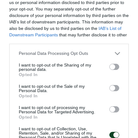
us or personal information disclosed to third parties prior to
στη σχέση της ομάδας μαζί του, όπως αντίστοιχα
your opt-out. You may separately opt-out of the further
είχε συμβεί και το 2005.
disclosure of your personal information by third parties on the
IAB’s list of downstream participants. This information may
Ο Στέφανος αποτελεί μέλος της ομάδας ουσιαστικά
also be disclosed by us to third parties on the
IAB’s List of
Downstream Participants
that may further disclose it to other
επί μία 20ετία, με μικρές παρενθέσεις, έχοντας
third parties.
ζυμωθεί με την ιδέα και τις αξίες του Παναθηναϊκού.
Please note that this website/app uses one or more Google
Personal Data Processing Opt Outs
Βίωσε μερικές από τις κορυφαίες στιγμές της
services and may gather and store information including but
ιστορίας του Συλλόγου. Το ήθος, η ακεραιότητα, η
not limited to your visit or usage behaviour. You may click to
I want to opt-out of the Sharing of my
personal data.
grant or deny consent to Google and its third-party tags to
σοβαρότητα και ο επαγγελματισμός του δεν
Opted In
use your data for below specified purposes in below Google
χρειάζονται «διαφήμιση», όπως άλλωστε και η
consent section.
I want to opt-out of the Sale of my
Personal Data.
αγάπη του για τον Παναθηναϊκό. Κάθε επιτυχία στη
Opted In
ζωή και την καριέρα σου, Στέφανε.».
I want to opt-out of processing my
Personal Data for Targeted Advertising.
Opted In
I want to opt-out of Collection, Use,
Retention, Sale, and/or Sharing of my
ΠΑΕ
Personal Data that Is Unrelated with the