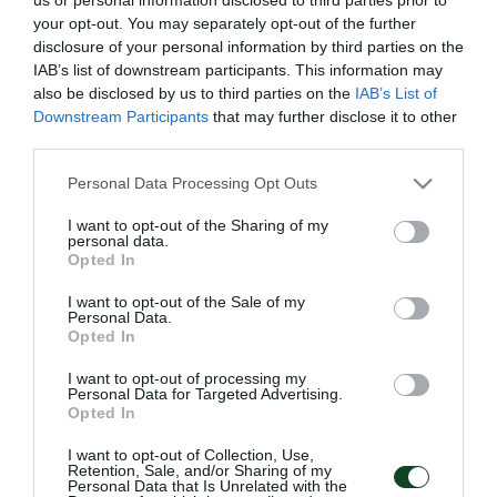
ψυχολογία.
your opt-out. You may separately opt-out of the further
disclosure of your personal information by third parties on the
Η συνεργασία του Παναθηναϊκού μαζί του αφορά
IAB’s list of downstream participants. This information may
also be disclosed by us to third parties on the
IAB’s List of
κατά κύριο λόγο την ακαδημία του συλλόγου, ενώ
Downstream Participants
that may further disclose it to other
θα υπάρχει σχέση και με την πρώτη ομάδα. Με
third parties.
παρουσία στο αθλητικό κέντρο «Γ. Καλαφάτης»
Please note that this website/app uses one or more Google
Personal Data Processing Opt Outs
services and may gather and store information including but
αλλά και στους αγώνες της ακαδημίας, ο Κώστας
not limited to your visit or usage behaviour. You may click to
I want to opt-out of the Sharing of my
personal data.
Κασταμονίτης θα αναλάβει την ψυχολογική
grant or deny consent to Google and its third-party tags to
Opted In
use your data for below specified purposes in below Google
εκπαίδευση και προετοιμασία των αθλητών, όχι
consent section.
I want to opt-out of the Sale of my
μόνο στα στενά αθλητικά πλαίσια αλλά συνολικά την
Personal Data.
Opted In
υποστήριξη σε όλους τους τομείς της ζωής τους.
I want to opt-out of processing my
Personal Data for Targeted Advertising.
Opted In
I want to opt-out of Collection, Use,
ΠΑΕ
Retention, Sale, and/or Sharing of my
Personal Data that Is Unrelated with the