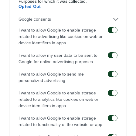
Purposes for which it was collected.
Opted Out
Google consents
I want to allow Google to enable storage
related to advertising like cookies on web or
Οδηγίες προς τους
Η ΠΑΕ Παναθηναϊκός
device identifiers in apps.
φιλάθλους για την
παρουσιάζει το νέο
αποψινή προσέλευση
υπερσύγχρονο πούλμαν
I want to allow my user data to be sent to
στο ΟΑΚΑ
της ομάδας
Google for online advertising purposes.
05/08/2026
03/08/2026
I want to allow Google to send me
personalized advertising.
I want to allow Google to enable storage
related to analytics like cookies on web or
device identifiers in apps.
Τα εισιτήρια για τον
Το πρόγραμμα της
I want to allow Google to enable storage
αγώνα ΤΣΣΚΑ 1948 –
παραμονής του αγώνα
related to functionality of the website or app.
Παναθηναϊκός
Παναθηναϊκός – ΤΣΣΚΑ
1948
03/08/2026