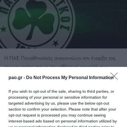
Η ΠΑΕ Παναθηναϊκός ανακοινώνει την έναρξη της
συνεργασίας της με τον αθλητικό ψυχολόγο κ.
Κώστα Κασταμονίτη. Η συνεργασία εντάσσεται στο
pao.gr -
Do Not Process My Personal Information
πλαίσιο της όσο το δυνατόν πιο σύγχρονης
If you wish to opt-out of the sale, sharing to third parties, or
λειτουργίας της ακαδημίας του Τριφυλλιού.
processing of your personal or sensitive information for
targeted advertising by us, please use the below opt-out
Ο κ. Κασταμονίτης έχει πτυχίο συμβούλου ψυχικής
section to confirm your selection. Please note that after your
υγείας, μεταπτυχιακό στην παιδοψυχολογία σε
opt-out request is processed you may continue seeing
interest-based ads based on personal information utilized by
αγγλικό πανεπιστήμιο και εξειδίκευση στην αθλητική
us or personal information disclosed to third parties prior to