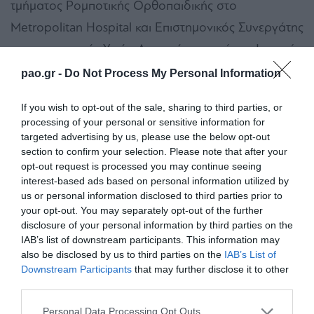
τμήματος Ρομποτικής Ορθοπαιδικής στο
Metropolitan Hospital και Επιστημονικός Συνεργάτης
στο νοσοκομείο Υγεία. Αποφοίτησε από την Ιατρική
Σχολή του Πανεπιστημίου Αθηνών και είναι
pao.gr -
Do Not Process My Personal Information
ειδικευμένος Ορθοπαιδικός Χειρουργός.
If you wish to opt-out of the sale, sharing to third parties, or
Αναγορεύθηκε αριστούχος διδάκτωρ του
processing of your personal or sensitive information for
Δημοκριτείου Πανεπιστημίου, ενώ μετεκπαιδεύτηκε
targeted advertising by us, please use the below opt-out
section to confirm your selection. Please note that after your
στο St. Josef Hospital του Έσσεν (Γερμανία), στο
opt-out request is processed you may continue seeing
Royal Liverpool and Broadgreen University Hospitals
interest-based ads based on personal information utilized by
us or personal information disclosed to third parties prior to
(Ηνωμένο Βασίλειο) και στο Physicians Regional
your opt-out. You may separately opt-out of the further
Medical Center στη Νάπολη της Φλόριντα (ΗΠΑ).
disclosure of your personal information by third parties on the
IAB’s list of downstream participants. This information may
Είναι πιστοποιημένος στις Ηνωμένες Πολιτείες για τη
also be disclosed by us to third parties on the
IAB’s List of
Ρομποτική Χειρουργική – MAKO με διεθνή ρόλο
Downstream Participants
that may further disclose it to other
third parties.
στην εκπαίδευση ιατρών στον τομέα της ρομποτικής
ορθοπαιδικής χειρουργικής. Θεωρείται ένας από
Please note that this website/app uses one or more Google
Personal Data Processing Opt Outs