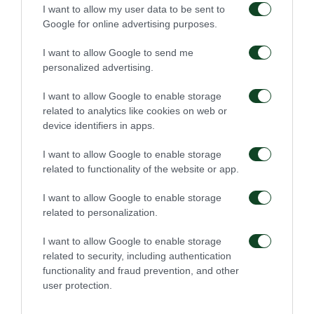
I want to allow my user data to be sent to
Παράλληλα, ολοκληρώθηκε η συνεργασία της ΠΑΕ
Google for online advertising purposes.
με τον γιατρό κ. Παναγιώτη Αλεξανδρόπουλο, ο
I want to allow Google to send me
οποίος προσέφερε επί τρία συναπτά έτη τα μέγιστα
personalized advertising.
στην ομάδα. Τον ευχαριστούμε θερμά.
I want to allow Google to enable storage
related to analytics like cookies on web or
device identifiers in apps.
ΠΑΕ
I want to allow Google to enable storage
related to functionality of the website or app.
I want to allow Google to enable storage
related to personalization.
I want to allow Google to enable storage
related to security, including authentication
Οδηγίες προς τους
Η ΠΑΕ Παναθηναϊκός
functionality and fraud prevention, and other
φιλάθλους για την
παρουσιάζει το νέο
user protection.
αποψινή προσέλευση
υπερσύγχρονο πούλμαν
στο ΟΑΚΑ
της ομάδας