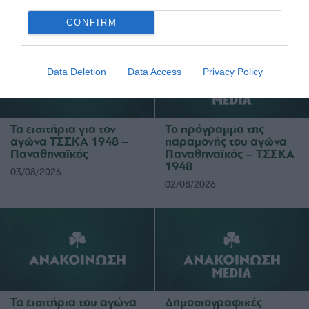
05/08/2026
03/08/2026
CONFIRM
Data Deletion
Data Access
Privacy Policy
Τα εισιτήρια για τον
Το πρόγραμμα της
αγώνα ΤΣΣΚΑ 1948 –
παραμονής του αγώνα
Παναθηναϊκός
Παναθηναϊκός – ΤΣΣΚΑ
1948
03/08/2026
02/08/2026
Τα εισιτήρια του αγώνα
Δημοσιογραφικές