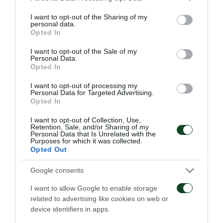
services and may gather and store information including but
τους πρωτεργάτες της Ρομποτικής Ορθοπαιδικής
not limited to your visit or usage behaviour. You may click to
I want to opt-out of the Sharing of my
personal data.
στην Ελλάδα. Είναι επικεφαλής του Αθλητιατρικού
grant or deny consent to Google and its third-party tags to
Opted In
use your data for below specified purposes in below Google
Κέντρου του ΣΕΓΑΣ, ενώ είναι μέλος της Ιατρικής
consent section.
I want to opt-out of the Sale of my
Επιτροπής της Ελληνικής Ολυμπιακής Επιτροπής.
Personal Data.
Opted In
Υπήρξε ιατρός της Ελληνικής Ολυμπιακής
I want to opt-out of processing my
Αποστολής στους Ολυμπιακούς Αγώνες του
Personal Data for Targeted Advertising.
Opted In
Λονδίνου το 2012 και του Ρίο το 2016.
I want to opt-out of Collection, Use,
Συνεργάτης του στον Παναθηναϊκό θα είναι ο
Retention, Sale, and/or Sharing of my
Personal Data that Is Unrelated with the
Purposes for which it was collected.
γιατρός,
Αριστείδης Ντούσιας
.
Opted Out
Επίσης, το ιατρικό επιτελείο ενισχύεται με τους
Google consents
φυσικοθεραπευτές
Παναγιώτη Πετρόπουλο, Γιάννη
I want to allow Google to enable storage
Στέκα
και
Φώτη Σωτηρίου
, αλλά και με τον γυμναστή
related to advertising like cookies on web or
device identifiers in apps.
αποκατάστασης,
Παναγιώτη Παπαθεοδώρου
.