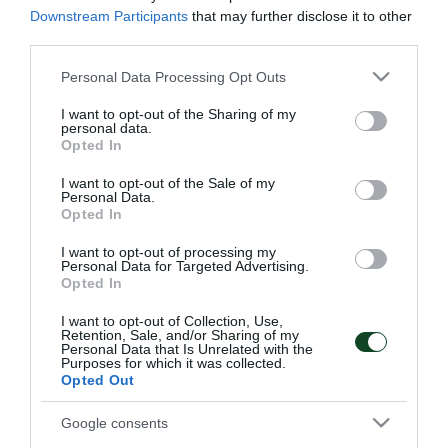
Downstream Participants
that may further disclose it to other
διοργανώσεων, οι οποίοι είχαν προτεραιότητα,
third parties.
υπερκάλυψαν μέσα σε λίγες ώρες όσα εισιτήρια
Please note that this website/app uses one or more Google
Personal Data Processing Opt Outs
είχαν δοθεί προς διάθεση στον Παναθηναϊκό. Ως εκ
services and may gather and store information including but
not limited to your visit or usage behaviour. You may click to
I want to opt-out of the Sharing of my
τούτου η διαδικασία ολοκληρώθηκε.
personal data.
grant or deny consent to Google and its third-party tags to
Opted In
use your data for below specified purposes in below Google
consent section.
I want to opt-out of the Sale of my
Personal Data.
Opted In
ΠΑΕ
I want to opt-out of processing my
Personal Data for Targeted Advertising.
Opted In
I want to opt-out of Collection, Use,
Retention, Sale, and/or Sharing of my
Personal Data that Is Unrelated with the
Purposes for which it was collected.
Opted Out
Οδηγίες προς τους
Η ΠΑΕ Παναθηναϊκός
φιλάθλους για την
παρουσιάζει το νέο
αποψινή προσέλευση
υπερσύγχρονο πούλμαν
Google consents
στο ΟΑΚΑ
της ομάδας