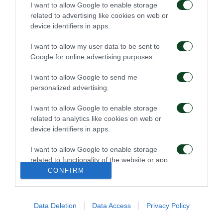
I want to allow Google to enable storage
05/08/2026
03/08/2026
related to advertising like cookies on web or
device identifiers in apps.
I want to allow my user data to be sent to
Google for online advertising purposes.
I want to allow Google to send me
personalized advertising.
Τα εισιτήρια για τον
Το πρόγραμμα της
αγώνα ΤΣΣΚΑ 1948 –
παραμονής του αγώνα
I want to allow Google to enable storage
Παναθηναϊκός
Παναθηναϊκός – ΤΣΣΚΑ
related to analytics like cookies on web or
1948
03/08/2026
device identifiers in apps.
02/08/2026
I want to allow Google to enable storage
related to functionality of the website or app.
CONFIRM
I want to allow Google to enable storage
related to personalization.
Data Deletion
Data Access
Privacy Policy
I want to allow Google to enable storage
Τα εισιτήρια του αγώνα
Δημοσιογραφικές
related to security, including authentication