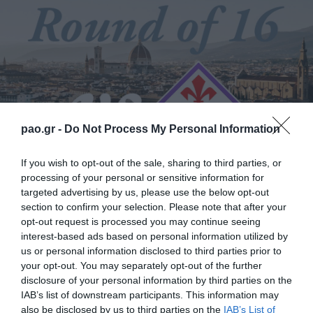
pao.gr -
Do Not Process My Personal Information
If you wish to opt-out of the sale, sharing to third parties, or
processing of your personal or sensitive information for
targeted advertising by us, please use the below opt-out
Η ΠΑΕ Παναθηναϊκός ανακοινώνει την εξάντληση
section to confirm your selection. Please note that after your
opt-out request is processed you may continue seeing
των διαθέσιμων εισιτηρίων για τον αγώνα του UEFA
interest-based ads based on personal information utilized by
Conference League Φιορεντίνα – Παναθηναϊκός. Τα
us or personal information disclosed to third parties prior to
αιτήματα από τους κατόχους εισιτηρίων διαρκείας
your opt-out. You may separately opt-out of the further
disclosure of your personal information by third parties on the
και τους φιλάθλους που έχουν ταξιδέψει σε
IAB’s list of downstream participants. This information may
προηγούμενους εκτός έδρας αγώνες ευρωπαϊκών
also be disclosed by us to third parties on the
IAB’s List of