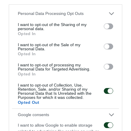
third parties.
Παναθηναϊκού θα επιστρέψουν με τον ίδιο
Please note that this website/app uses one or more Google
Personal Data Processing Opt Outs
τρόπο στο σημείο της συνάντησης.
services and may gather and store information including but
not limited to your visit or usage behaviour. You may click to
I want to opt-out of the Sharing of my
– Σε ό,τι αφορά τους κανόνες της «Johan Cruijff
personal data.
grant or deny consent to Google and its third-party tags to
Opted In
Arena» επιτρέπονται:
use your data for below specified purposes in below Google
consent section.
I want to opt-out of the Sale of my
Personal Data.
Τα πανό διαστάσεων 1χ2, ενώ για τα
Opted In
μεγαλύτερα θα πρέπει να υπάρχει
I want to opt-out of processing my
πιστοποιητικό πυρασφάλειας.
Personal Data for Targeted Advertising.
Opted In
Τα ντραμς αλλά θα πρέπει να είναι
I want to opt-out of Collection, Use,
ανοιγόμενα προκειμένου να ελεγχθούν.
Retention, Sale, and/or Sharing of my
Personal Data that Is Unrelated with the
Purposes for which it was collected.
Ένα megaphone.
Opted Out
Στη «Johan Cruijff Arena» απαγορεύονται το
Google consents
κάπνισμα και η χρήση ναρκωτικών ουσιών.
I want to allow Google to enable storage