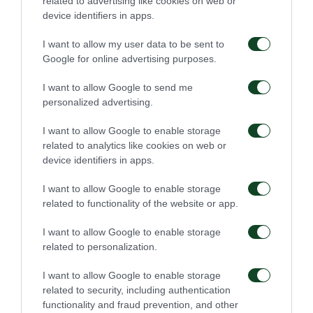
related to advertising like cookies on web or
Επίσης το γήπεδο είναι cachless, επομένως σε
device identifiers in apps.
οποιαδήποτε συναλλαγή θα πρέπει να
I want to allow my user data to be sent to
χρησιμοποιείτε πιστωτική ή χρεωστική κάρτα.
Google for online advertising purposes.
– Υπενθυμίζεται ότι θα ακολουθηθούν ιδιαιτέρως
I want to allow Google to send me
personalized advertising.
αυστηρά μέτρα ασφαλείας και επομένως
άπαντες οφείλουν να είναι προσεκτικοί στη
I want to allow Google to enable storage
related to analytics like cookies on web or
συμπεριφορά τους.
device identifiers in apps.
I want to allow Google to enable storage
related to functionality of the website or app.
ΠΑΕ
I want to allow Google to enable storage
related to personalization.
I want to allow Google to enable storage
related to security, including authentication
functionality and fraud prevention, and other