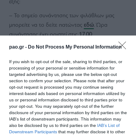
εξής:
– Το σημείο συνάντησης των φιλάθλων μας
μπορείτε να το δείτε πατώντας
εδώ
. Ώρα
συνάντησης έχει οριστεί στις
17.00
.
pao.gr -
Do Not Process My Personal Information
-Από εκεί στις
17.40
θα αναχωρήσουν, συνοδεία
αστυνομίας, με τα πόδια για τον σταθμό του
If you wish to opt-out of the sale, sharing to third parties, or
μετρό, απ’ όπου με ειδικούς συρμούς θα
processing of your personal or sensitive information for
targeted advertising by us, please use the below opt-out
κατευθυνθούν στο γήπεδο.
section to confirm your selection. Please note that after your
opt-out request is processed you may continue seeing
– Όσοι μεταβούν με το μετρό στο γήπεδο, θα
interest-based ads based on personal information utilized by
πρέπει να έχουν διαθέσιμο το εισιτήριο του
us or personal information disclosed to third parties prior to
your opt-out. You may separately opt-out of the further
αγώνα γιατί θα ελεγχθούν άμεσα μετά την
disclosure of your personal information by third parties on the
επιβίβασή τους.
IAB’s list of downstream participants. This information may
also be disclosed by us to third parties on the
IAB’s List of
Downstream Participants
that may further disclose it to other
– Μετά το τέλος του αγώνα οι φίλαθλοι του