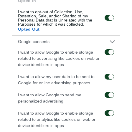
Opted In
διαχείριση της απόδοσης των αθλητών του
I want to opt-out of Collection, Use,
Retention, Sale, and/or Sharing of my
συλλόγου και την ανάδειξη κρίσιμων αθλητικών
Personal Data that Is Unrelated with the
Purposes for which it was collected.
χαρακτηριστικών τους.
Opted Out
Google consents
I want to allow Google to enable storage
ΠΑΕ
related to advertising like cookies on web or
device identifiers in apps.
I want to allow my user data to be sent to
Google for online advertising purposes.
I want to allow Google to send me
personalized advertising.
Οδηγίες προς τους
Η ΠΑΕ Παναθηναϊκός
φιλάθλους για την
παρουσιάζει το νέο
I want to allow Google to enable storage
αποψινή προσέλευση
υπερσύγχρονο πούλμαν
related to analytics like cookies on web or
στο ΟΑΚΑ
της ομάδας
device identifiers in apps.
05/08/2026
03/08/2026