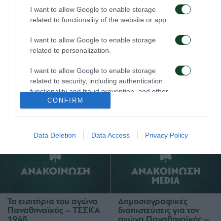
I want to allow Google to enable storage
related to functionality of the website or app.
I want to allow Google to enable storage
related to personalization.
I want to allow Google to enable storage
Τα εισιτήρια για τον
Το πρόγραμμα της
related to security, including authentication
αγώνα ΤΣΣΚΑ 1948 –
παραμονής του αγώνα
functionality and fraud prevention, and other
Παναθηναϊκός
Παναθηναϊκός – ΤΣΣΚΑ
CONFIRM
user protection.
1948
03/08/2026
02/08/2026
Data Deletion
Data Access
Privacy Policy
Τα εισιτήρια του αγώνα
Δημοσιογραφικές
Παναθηναϊκός – ΤΣΣΚΑ
διαπιστεύσεις για τον
1948
αγώνα Παναθηναϊκός –