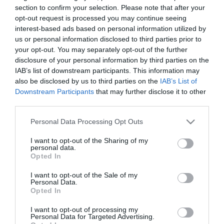
Μονάδα “Μοριακής και Εφαρμοσμένης
section to confirm your selection. Please note that after your
opt-out request is processed you may continue seeing
Φυσιολογίας της Άσκησης” του Εργαστηρίου
interest-based ads based on personal information utilized by
Φυσιολογίας στην Ιατρική Σχολή του ΕΚΠΑ, υπό την
us or personal information disclosed to third parties prior to
your opt-out. You may separately opt-out of the further
επίβλεψη του Καθηγητή Α. Φιλίππου.
disclosure of your personal information by third parties on the
IAB’s list of downstream participants. This information may
Σκοπός της συνεργασίας είναι η μελέτη γονιδίων
also be disclosed by us to third parties on the
IAB’s List of
που σχετίζονται με την αθλητική απόδοση και η
Downstream Participants
that may further disclose it to other
third parties.
διερεύνηση επιγενετικών αλλαγών που
Please note that this website/app uses one or more Google
επισυμβαίνουν κατά τη διάρκεια του αγωνιστικής
Personal Data Processing Opt Outs
services and may gather and store information including but
περιόδου των ποδοσφαιριστών, ανάλογα με την
not limited to your visit or usage behaviour. You may click to
I want to opt-out of the Sharing of my
personal data.
προπονητική τους επιβάρυνση.
grant or deny consent to Google and its third-party tags to
Opted In
use your data for below specified purposes in below Google
consent section.
Κατά το τρέχον έτος ολοκληρώθηκε η συλλογή και
I want to opt-out of the Sale of my
Personal Data.
ανάλυση των πρώτων δειγμάτων, τα αποτελέσματα
Opted In
των οποίων αναμένεται να οδηγήσουν σε καινοτόμα
I want to opt-out of processing my
Personal Data for Targeted Advertising.
συμπεράσματα σχετικά με την αποτελεσματικότερη