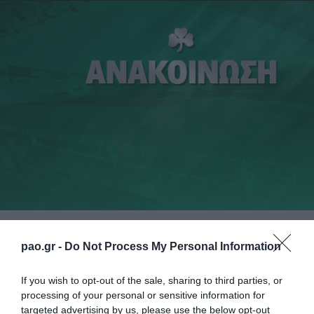
Το Pao Performance Lab και το επιστημονικό του
pao.gr -
Do Not Process My Personal Information
επιτελείο (Αλεξανδρόπουλος Π., Τσεκούρας Γ.,
Παπαδημητρίου Γ.) ανακοινώνει την έναρξη
If you wish to opt-out of the sale, sharing to third parties, or
processing of your personal or sensitive information for
επιστημονικής συνεργασίας με την Ερευνητική
targeted advertising by us, please use the below opt-out