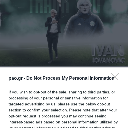
Η ΠΑΕ Παναθηναϊκός ανακοινώνει την ολοκλήρωση
pao.gr -
Do Not Process My Personal Information
της συνεργασίας της με τον προπονητή, Ιβάν
If you wish to opt-out of the sale, sharing to third parties, or
Γιοβάνοβιτς.
processing of your personal or sensitive information for
targeted advertising by us, please use the below opt-out
Παναθηναϊκός και Γιοβάνοβιτς συμπορεύθηκαν για
section to confirm your selection. Please note that after your
2,5 χρόνια. Σε αυτό το διάστημα το Τριφύλλι έφτασε
opt-out request is processed you may continue seeing
interest-based ads based on personal information utilized by
στην κατάκτηση του Κυπέλλου το 2022 και επανήλθε
us or personal information disclosed to third parties prior to