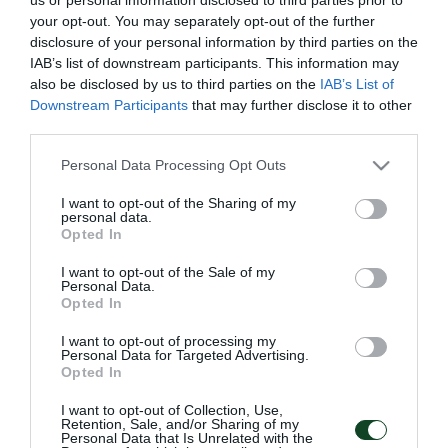
στους ομίλους ευρωπαϊκών διοργανώσεων εφέτος
your opt-out. You may separately opt-out of the further
disclosure of your personal information by third parties on the
με τη συμμετοχή στο Europa League. Συνολικά
IAB’s list of downstream participants. This information may
καθοδήγησε σε 113 αγώνες την ομάδα, μετρώντας
also be disclosed by us to third parties on the
IAB’s List of
Downstream Participants
that may further disclose it to other
64 νίκες.
third parties.
Ευχαριστούμε τον Ιβάν Γιοβάνοβιτς και το επιτελείο
Please note that this website/app uses one or more Google
Personal Data Processing Opt Outs
services and may gather and store information including but
του για την προσφορά τους στο σύλλογο,
not limited to your visit or usage behaviour. You may click to
I want to opt-out of the Sharing of my
personal data.
οδηγώντας την ομάδα σε ανοδική πορεία και
grant or deny consent to Google and its third-party tags to
Opted In
use your data for below specified purposes in below Google
ευχόμαστε κάθε επιτυχία στη συνέχεια της
consent section.
I want to opt-out of the Sale of my
επαγγελματικής διαδρομής τους. Η πόρτα του
Personal Data.
Opted In
Παναθηναϊκού θα είναι πάντα ανοιχτή γι’ αυτόν.
I want to opt-out of processing my
Personal Data for Targeted Advertising.
Opted In
I want to opt-out of Collection, Use,
ΠΑΕ
Retention, Sale, and/or Sharing of my
Personal Data that Is Unrelated with the