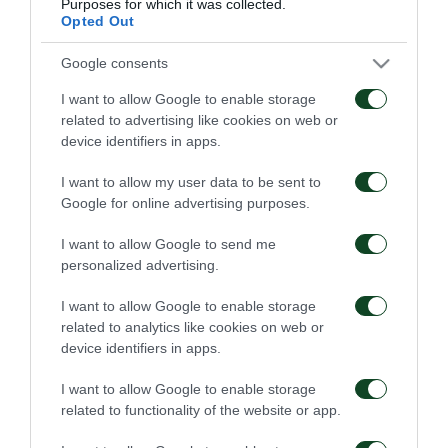
Purposes for which it was collected.
Opted Out
Google consents
I want to allow Google to enable storage
related to advertising like cookies on web or
Οδηγίες προς τους
Η ΠΑΕ Παναθηναϊκός
device identifiers in apps.
φιλάθλους για την
παρουσιάζει το νέο
αποψινή προσέλευση
υπερσύγχρονο πούλμαν
I want to allow my user data to be sent to
στο ΟΑΚΑ
της ομάδας
Google for online advertising purposes.
05/08/2026
03/08/2026
I want to allow Google to send me
personalized advertising.
I want to allow Google to enable storage
related to analytics like cookies on web or
device identifiers in apps.
Τα εισιτήρια για τον
Το πρόγραμμα της
I want to allow Google to enable storage
αγώνα ΤΣΣΚΑ 1948 –
παραμονής του αγώνα
related to functionality of the website or app.
Παναθηναϊκός
Παναθηναϊκός – ΤΣΣΚΑ
1948
03/08/2026