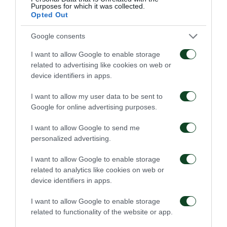
Purposes for which it was collected.
και της μικτής ζώνης δεν θα εγκρίνεται διαπίστευση
Opted Out
τεχνικού τηλεοπτικού σταθμού, πλην φυσικά της
Google consents
NOVA που έχει τα δικαιώματα μετάδοσης.
I want to allow Google to enable storage
related to advertising like cookies on web or
Για τον συγκεκριμένο αγώνα δεν θα
device identifiers in apps.
ισχύσει
ΚΑΜΙΑ
ταυτότητα δημοσιογράφου.
I want to allow my user data to be sent to
Η έγκριση ή η απόρριψη των αιτημάτων είναι στη
Google for online advertising purposes.
διακριτική ευχέρεια του γραφείου Τύπου του
I want to allow Google to send me
Παναθηναϊκού. Απάντηση από το γραφείο Τύπου
personalized advertising.
μέσω email θα δίνεται
ΜΟΝΟ
στο ενδεχόμενο
I want to allow Google to enable storage
απόρριψης αιτήματος για διαπίστευση.
related to analytics like cookies on web or
device identifiers in apps.
Για την διαδικασία παραλαβής των διαπιστεύσεων
I want to allow Google to enable storage
θα υπάρξει ενημέρωση σε νεότερη ανακοίνωση με
related to functionality of the website or app.
την ολοκλήρωση της προθεσμίας για την κατάθεση