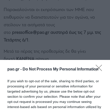
Παρακαλούνται οι εκπρόσωποι των ΜΜΕ που
επιθυμούν να διαπιστευτούν για τον αγώνα, να
στείλουν τα αιτήματά τους
στο
pressoffice
@pao
.gr
αυστηρά έως τις 7 μ.μ. της
Τετάρτης 6/1
.
Μετά το πέρας της προθεσμίας δε θα γίνει
δεκτό
ΚΑΝΕΝΑ
αίτημα.
pao.gr -
Do Not Process My Personal Information
Με βάση το υγειονομικό πρωτόκολλο διεξαγωγής
αγώνων θα εκδοθούν συνολικά
30 διαπιστεύσεις
If you wish to opt-out of the sale, sharing to third parties, or
δημοσιογράφων και 15 φωτογράφων
.
processing of your personal or sensitive information for
targeted advertising by us, please use the below opt-out
Βάσει αυτού από κάθε Μέσο θα γίνεται δεκτό
section to confirm your selection. Please note that after your
opt-out request is processed you may continue seeing
αίτημα για μία και μόνο ονομαστική διαπίστευση (
η
interest-based ads based on personal information utilized by