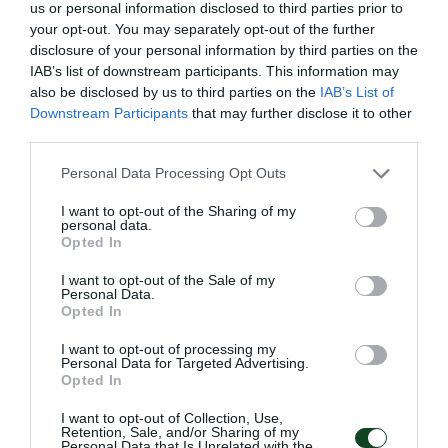
παραλαβή των διαπιστεύσεων στην είσοδο των
us or personal information disclosed to third parties prior to
your opt-out. You may separately opt-out of the further
δημοσιογραφικών θεωρείων του γηπέδου την
disclosure of your personal information by third parties on the
ημέρα του αγώνα θα γίνεται με επίδειξη
IAB’s list of downstream participants. This information may
also be disclosed by us to third parties on the
IAB’s List of
αστυνομικής ταυτότητας
) και θα ικανοποιηθούν κατά
Downstream Participants
that may further disclose it to other
προτεραιότητα τα μέσα πανελλήνιας εμβέλειας και
third parties.
υψηλής αναγνωσιμότητας.
Please note that this website/app uses one or more Google
Personal Data Processing Opt Outs
services and may gather and store information including but
Το ίδιο θα ισχύσει και για τους φωτογράφους, με
not limited to your visit or usage behaviour. You may click to
I want to opt-out of the Sharing of my
personal data.
grant or deny consent to Google and its third-party tags to
κριτήριο την ικανοποίηση των αιτημάτων από τα
Opted In
use your data for below specified purposes in below Google
κύρια φωτογραφικά πρακτορεία του αθλητικού
consent section.
I want to opt-out of the Sale of my
Personal Data.
ρεπορτάζ.
Opted In
Σημειώνεται ότι διαπίστευση για τεχνικό
I want to opt-out of processing my
Personal Data for Targeted Advertising.
ραδιοφώνου θα εγκρίνεται μόνο στα ραδιόφωνα με
Opted In
τηλεφωνική γραμμή για απευθείας μετάδοση. Επίσης
I want to opt-out of Collection, Use,
Retention, Sale, and/or Sharing of my
δεδομένης της μη λειτουργίας της αίθουσας Τύπου
Personal Data that Is Unrelated with the