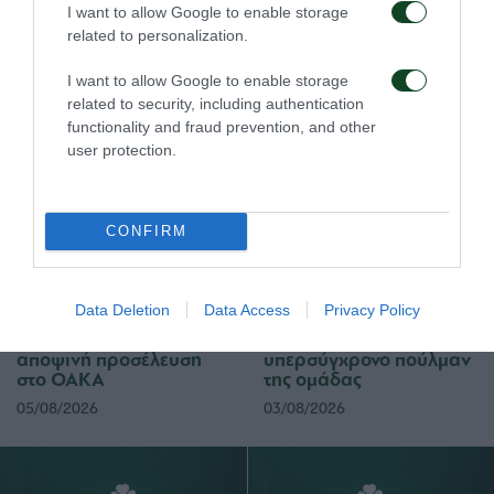
I want to allow Google to enable storage
αιτημάτων.
related to personalization.
I want to allow Google to enable storage
related to security, including authentication
functionality and fraud prevention, and other
ΠΑΕ
user protection.
CONFIRM
Data Deletion
Data Access
Privacy Policy
Οδηγίες προς τους
Η ΠΑΕ Παναθηναϊκός
φιλάθλους για την
παρουσιάζει το νέο
αποψινή προσέλευση
υπερσύγχρονο πούλμαν
στο ΟΑΚΑ
της ομάδας
05/08/2026
03/08/2026