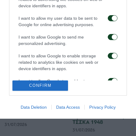
device identifiers in apps.
I want to allow my user data to be sent to
Google for online advertising purposes.
Τα εισιτήρια για τον
Το πρόγραμμα της
αγώνα ΤΣΣΚΑ 1948 –
παραμονής του αγώνα
I want to allow Google to send me
Παναθηναϊκός
Παναθηναϊκός – ΤΣΣΚΑ
personalized advertising.
1948
03/08/2026
02/08/2026
I want to allow Google to enable storage
related to analytics like cookies on web or
device identifiers in apps.
I want to allow Google to enable storage
CONFIRM
related to functionality of the website or app.
I want to allow Google to enable storage
Τα εισιτήρια του αγώνα
Δημοσιογραφικές
related to personalization.
Data Deletion
Data Access
Privacy Policy
Παναθηναϊκός – ΤΣΣΚΑ
διαπιστεύσεις για τον
1948
αγώνα Παναθηναϊκός –
I want to allow Google to enable storage
ΤΣΣΚΑ 1948
31/07/2026
related to security, including authentication
31/07/2026
functionality and fraud prevention, and other