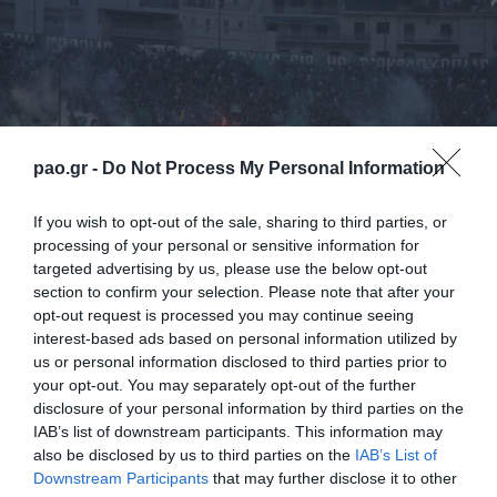
pao.gr -
Do Not Process My Personal Information
If you wish to opt-out of the sale, sharing to third parties, or
processing of your personal or sensitive information for
targeted advertising by us, please use the below opt-out
section to confirm your selection. Please note that after your
opt-out request is processed you may continue seeing
Στην αλλαγή έδρας του παιχνιδιού της 3ης
interest-based ads based on personal information utilized by
αγωνιστικής με αντίπαλο τον Λεβαδεικό προχώρησε
us or personal information disclosed to third parties prior to
your opt-out. You may separately opt-out of the further
η Super League. Έτσι ο αγώνας θα διεξαχθεί το
disclosure of your personal information by third parties on the
προσεχές Σάββατο 3 Σεπτεμβρίου στις 8.30 μ.μ. στο
IAB’s list of downstream participants. This information may
also be disclosed by us to third parties on the
IAB’s List of
γήπεδο «Απόστολος Νικολαΐδης» και το αντίστοιχο
Downstream Participants
that may further disclose it to other
ματς της 16ης αγωνιστικής θα γίνει στο Δημοτικό