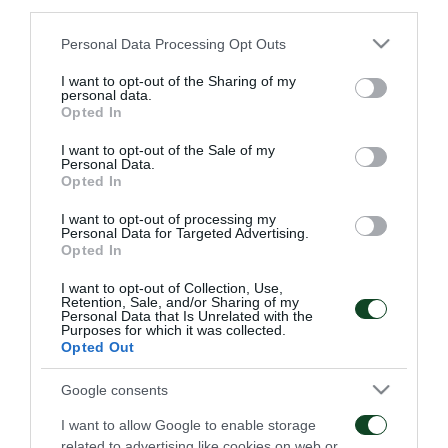
third parties.
Στάδιο Λιβαδειάς.
Please note that this website/app uses one or more Google
Personal Data Processing Opt Outs
services and may gather and store information including but
not limited to your visit or usage behaviour. You may click to
I want to opt-out of the Sharing of my
personal data.
grant or deny consent to Google and its third-party tags to
Opted In
use your data for below specified purposes in below Google
ΠΑΕ
consent section.
I want to opt-out of the Sale of my
Personal Data.
Opted In
I want to opt-out of processing my
Personal Data for Targeted Advertising.
Opted In
I want to opt-out of Collection, Use,
Οδηγίες προς τους
Η ΠΑΕ Παναθηναϊκός
Retention, Sale, and/or Sharing of my
φιλάθλους για την
παρουσιάζει το νέο
Personal Data that Is Unrelated with the
αποψινή προσέλευση
υπερσύγχρονο πούλμαν
Purposes for which it was collected.
στο ΟΑΚΑ
της ομάδας
Opted Out
05/08/2026
03/08/2026
Google consents
I want to allow Google to enable storage
related to advertising like cookies on web or