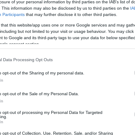
losure of your personal information by third parties on the IAB’s list of
. This information may also be disclosed by us to third parties on the
IA
Participants
that may further disclose it to other third parties.
 that this website/app uses one or more Google services and may gath
including but not limited to your visit or usage behaviour. You may click 
άθλους που ενδιαφέρονται να αγοράσουν εισιτήριο γι
 to Google and its third-party tags to use your data for below specifi
 διεξαχθεί στις 7 Νοεμβρίου 2024, τα εξής:
ogle consent section.
ούν από Παρασκευή 25 Οκτωβρίου έως και Παρασκευή
l Data Processing Opt Outs
o opt-out of the Sharing of my personal data.
θυνση
info@paotickets.gr
.
In
α εξής στοιχεία, γραμμένα σε κεφαλαία και με λατινικ
o opt-out of the Sale of my Personal Data.
ου: ονοματεπώνυμο, αριθμό διαβατηρίου ή ταυτότητας,
In
ναι απαραίτητα: ημερομηνία αναχώρησης, αεροπορική ε
to opt-out of processing my Personal Data for Targeted
ing.
την επιστροφή), ξενοδοχείο διαμονής.
In
0 ευρώ.
o opt-out of Collection, Use, Retention, Sale, and/or Sharing