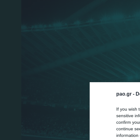
pao.gr -
D
If you wish 
sensitive in
confirm you
continue se
information 