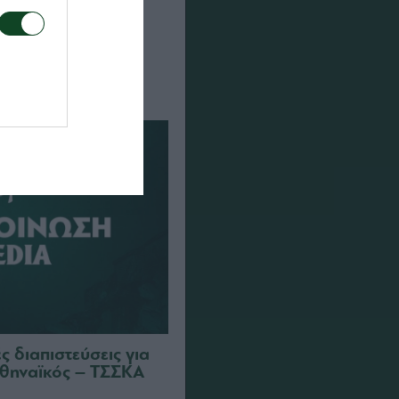
α τον αγώνα ΤΣΣΚΑ
αϊκός
 διαπιστεύσεις για
θηναϊκός – ΤΣΣΚΑ