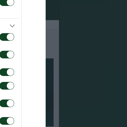
έρω οδηγίες.