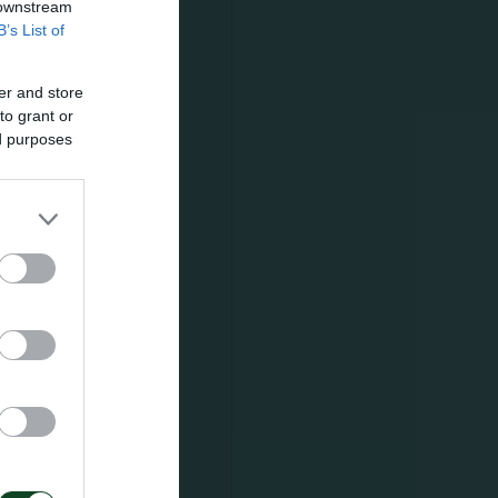
 downstream
B’s List of
er and store
to grant or
α τον
ed purposes
 1
ούς
 αριθμό
ταιρεία,