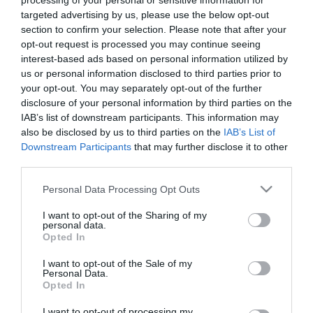
processing of your personal or sensitive information for
targeted advertising by us, please use the below opt-out
Για κάθε κάτοχο εισιτηρίου θα πρέπει να
section to confirm your selection. Please note that after your
opt-out request is processed you may continue seeing
αποσταλούν τα παρακάτω στοιχεία,
γραμμένα με
interest-based ads based on personal information utilized by
κεφαλαία λατινικά
:
us or personal information disclosed to third parties prior to
your opt-out. You may separately opt-out of the further
ΟΝΟΜΑ – ΕΠΙΘΕΤΟ – ΑΡΙΘΜΟΣ ΤΑΥΤΟΤΗΤΑΣ ή
disclosure of your personal information by third parties on the
ΔΙΑΒΑΤΗΡΙΟΥ – ΚΙΝΗΤΟ ΤΗΛΕΦΩΝΟ – EMAIL
IAB’s list of downstream participants. This information may
also be disclosed by us to third parties on the
IAB’s List of
ΕΠΙΚΟΙΝΩΝΙΑΣ.
Downstream Participants
that may further disclose it to other
third parties.
Δεδομένης της
υψηλής ζήτησης
, θα δοθεί
Please note that this website/app uses one or more Google
Personal Data Processing Opt Outs
προτεραιότητα στους κατόχους εισιτηρίων
services and may gather and store information including but
διαρκείας
. Σε αυτή την περίπτωση, παρακαλούμε να
not limited to your visit or usage behaviour. You may click to
I want to opt-out of the Sharing of my
personal data.
grant or deny consent to Google and its third-party tags to
μας γνωστοποιήσετε επιπλέον τον
κωδικό του Gov
Opted In
use your data for below specified purposes in below Google
Wallet
του εισιτηρίου διαρκείας σας καθώς και τη
consent section.
I want to opt-out of the Sale of my
Personal Data.
θύρα
που αναγράφεται στη Λεωφόρο Αλεξάνδρας.
Opted In
Το διάστημα υποβολής αιτημάτων είναι από τη
I want to opt-out of processing my