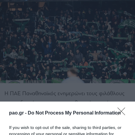
Η ΠΑΕ Παναθηναϊκός ενημερώνει τους φιλάθλους
που ενδιαφέρονται να προμηθευτούν εισιτήριο για
τον αγώνα
Φερεντσβάρος – Παναθηναϊκός
, ο
pao.gr -
Do Not Process My Personal Information
οποίος θα διεξαχθεί την
Πέμπτη 22 Ιανουαρίου
If you wish to opt-out of the sale, sharing to third parties, or
2026
, ότι μπορούν να υποβάλουν το αίτημά τους
processing of your personal or sensitive information for