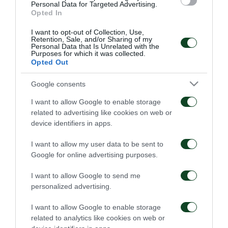
Personal Data for Targeted Advertising.
Δευτέρα 22/12
. Για τα αιτήματα που θα εγκριθούν,
Opted In
θα ακολουθήσει επικοινωνία από το
Τμήμα
I want to opt-out of Collection, Use,
Εισιτηρίων
της ΠΑΕ Παναθηναϊκός.
Retention, Sale, and/or Sharing of my
Personal Data that Is Unrelated with the
Purposes for which it was collected.
Το
κόστος του εισιτηρίου
έχει οριστεί στα
17€ για
Opted Out
st
την κερκίδα των φιλοξενούμενων και 43€ τα 1
class
.
Google consents
I want to allow Google to enable storage
related to advertising like cookies on web or
device identifiers in apps.
ΠΑΕ
I want to allow my user data to be sent to
Google for online advertising purposes.
I want to allow Google to send me
personalized advertising.
I want to allow Google to enable storage
Οδηγίες προς τους
Η ΠΑΕ Παναθηναϊκός
related to analytics like cookies on web or
φιλάθλους για την
παρουσιάζει το νέο