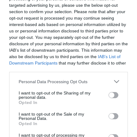
στο
info@paotickets.gr
.
targeted advertising by us, please use the below opt-out
section to confirm your selection. Please note that after your
opt-out request is processed you may continue seeing
Για κάθε άτομο θα πρέπει να αποσταλούν τα
interest-based ads based on personal information utilized by
παρακάτω στοιχεία,
γραμμένα με κεφαλαία λατινικά
:
us or personal information disclosed to third parties prior to
ΟΝΟΜΑ – ΕΠΙΘΕΤΟ – ΑΡΙΘΜΟΣ ΤΑΥΤΟΤΗΤΑΣ ή
your opt-out. You may separately opt-out of the further
disclosure of your personal information by third parties on the
ΔΙΑΒΑΤΗΡΙΟΥ – ΚΙΝΗΤΟ ΤΗΛΕΦΩΝΟ –
EMAIL
IAB’s list of downstream participants. This information may
ΕΠΙΚΟΙΝΩΝΙΑΣ.
also be disclosed by us to third parties on the
IAB’s List of
Downstream Participants
that may further disclose it to other
third parties.
Δεδομένης της
υψηλής ζήτησης
, θα δοθεί
προτεραιότητα στους κατόχους εισιτηρίων
Please note that this website/app uses one or more Google
Personal Data Processing Opt Outs
services and may gather and store information including but
διαρκείας
. Σε αυτή την περίπτωση, παρακαλούμε να
not limited to your visit or usage behaviour. You may click to
I want to opt-out of the Sharing of my
personal data.
μας γνωστοποιήσετε επιπλέον τον
κωδικό του
Gov
grant or deny consent to Google and its third-party tags to
Opted In
use your data for below specified purposes in below Google
Wallet
του εισιτηρίου διαρκείας σας καθώς και τη
consent section.
I want to opt-out of the Sale of my
θύρα
που αναγράφεται στο γήπεδο της Λεωφόρου.
Personal Data.
Opted In
Το διάστημα υποβολής αιτημάτων είναι
έως και τη
I want to opt-out of processing my