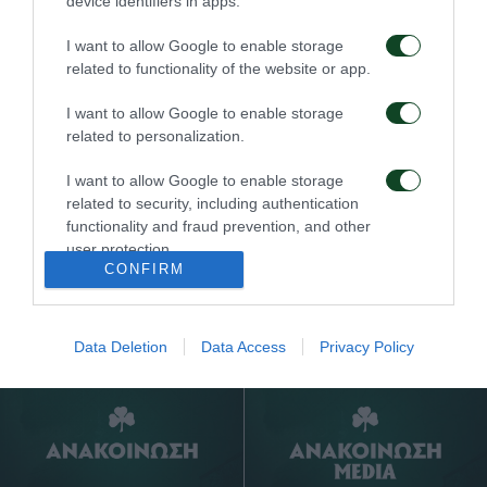
device identifiers in apps.
αποψινή προσέλευση
υπερσύγχρονο πούλμαν
στο ΟΑΚΑ
της ομάδας
I want to allow Google to enable storage
05/08/2026
03/08/2026
related to functionality of the website or app.
I want to allow Google to enable storage
related to personalization.
I want to allow Google to enable storage
related to security, including authentication
functionality and fraud prevention, and other
Τα εισιτήρια για τον
Το πρόγραμμα της
user protection.
αγώνα ΤΣΣΚΑ 1948 –
παραμονής του αγώνα
CONFIRM
Παναθηναϊκός
Παναθηναϊκός – ΤΣΣΚΑ
1948
03/08/2026
02/08/2026
Data Deletion
Data Access
Privacy Policy