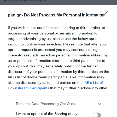
ΘΥΡΕΣ
TIMH
pao.gr -
Do Not Process My Personal Information
1/3/5/13/15/17/
23
10 €
7 & 11
15 €
If you wish to opt-out of the sale, sharing to third parties, or
9
20 €
processing of your personal or sensitive information for
targeted advertising by us, please use the below opt-out
29
35 €
section to confirm your selection. Please note that after your
Ρ1/Ρ2
10
5 €
opt-out request is processed you may continue seeing
interest-based ads based on personal information utilized by
Η διάθεση τους θα γίνεται
ΑΠΟΚΛΕΙΣΤΙΚΑ ΚΑΙ
us or personal information disclosed to third parties prior to
ΜΟΝΟ ΜΕΣΩ INTERNET
.
ΠΑΤΗΣΤΕ ΕΔΩ ΓΙΑ ΝΑ
your opt-out. You may separately opt-out of the further
disclosure of your personal information by third parties on the
ΑΓΟΡΑΣΕΤΕ ΤΟ ΕΙΣΙΤΗΡΙΟ ΣΑΣ
.
IAB’s list of downstream participants. This information may
also be disclosed by us to third parties on the
IAB’s List of
Για την αγορά κάθε εισιτηρίου είναι
Downstream Participants
that may further disclose it to other
υποχρεωτική η καταχώρηση του ονόματος και
third parties.
του αριθμού ΑΜΚΑ κάθε φιλάθλου.
Please note that this website/app uses one or more Google
Personal Data Processing Opt Outs
services and may gather and store information including but
Μετά από σχετική κυβερνητική απόφαση, την
not limited to your visit or usage behaviour. You may click to
I want to opt-out of the Sharing of my