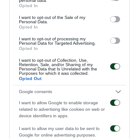
personal data.
αγωνιστική περίοδο 2024/2025 δεν θα είναι
grant or deny consent to Google and its third-party tags to
Opted In
use your data for below specified purposes in below Google
δυνατή η είσοδος στο γήπεδο χωρίς τη χρήση
consent section.
I want to opt-out of the Sale of my
της εφαρμογής Gov.gr Wallet στη συσκευή του
Personal Data.
Opted In
κινητού τους τηλεφώνου. Ως εκ τούτου, είναι
απαραίτητο όσοι δεν την έχουν εγκαταστήσει
I want to opt-out of processing my
Personal Data for Targeted Advertising.
ακόμα, να το πράξουν άμεσα. Η εφαρμογή
Opted In
Gov.gr Wallet είναι διαθέσιμη για λήψη από το
I want to opt-out of Collection, Use,
Google Play και το App Store, με την
Retention, Sale, and/or Sharing of my
Personal Data that Is Unrelated with the
προϋπόθεση ότι ο χρήστης είναι εγγεγραμμένος
Purposes for which it was collected.
Opted Out
στο Εθνικό Μητρώο Επικοινωνίας (Ε.Μ.Επ.).
Google consents
ΟΔΗΓΙΕΣ ΓΙΑ ΕΛΛΗΝΕΣ ΦΙΛΑΘΛΟΥΣ
I want to allow Google to enable storage
related to advertising like cookies on web or
NON GREEK RESIDENS GOV.GR WALLET
device identifiers in apps.
AUTHENTICATION
I want to allow my user data to be sent to
Η ΠΑΕ Παναθηναϊκός δεν εμπλέκεται στη
Google for online advertising purposes.