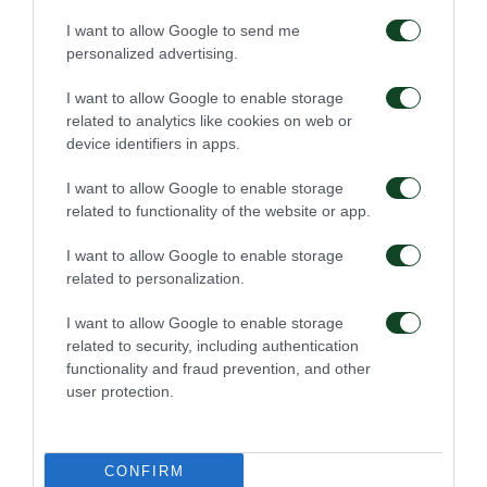
διαδικασία προσθήκης του ψηφιακού
I want to allow Google to send me
εισιτηρίου στο gov.gr Wallet από τη στιγμή της
personalized advertising.
αγοράς και μετά. Για οποιοδήποτε τεχνικό
I want to allow Google to enable storage
ζήτημα που μπορεί να προκύψει σχετικά με την
related to analytics like cookies on web or
προσθήκη στο Gov.gr Wallet, ή αν υπάρχουν
device identifiers in apps.
δυσλειτουργίες ή άτομα που δεν έχουν
I want to allow Google to enable storage
πρόσβαση σε αυτό, παρακαλούμε να
related to functionality of the website or app.
ανατρέξετε στο
https://support.gov.gr/guide/
.
I want to allow Google to enable storage
Τα εισιτήρια για τους αγώνες του
related to personalization.
Παναθηναϊκού διατίθενται
αποκλειστικά
μέσω
I want to allow Google to enable storage
των επίσημων καναλιών του Παναθηναϊκού και
related to security, including authentication
functionality and fraud prevention, and other
της Ticketmaster. Η αγορά από μη
user protection.
εξουσιοδοτημένους πωλητές ενέχει κινδύνους
εξαπάτησης με πλαστά εισιτήρια.
CONFIRM
Για οποιαδήποτε επιπλέον πληροφορία στείλτε