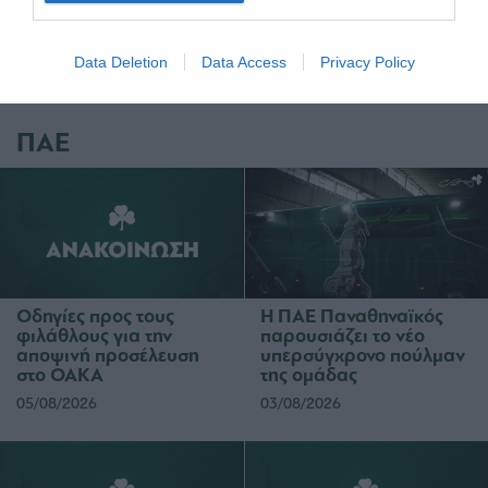
mail στο
info@paotickets.gr
.
Data Deletion
Data Access
Privacy Policy
ΠΑΕ
Οδηγίες προς τους
Η ΠΑΕ Παναθηναϊκός
φιλάθλους για την
παρουσιάζει το νέο
αποψινή προσέλευση
υπερσύγχρονο πούλμαν
στο ΟΑΚΑ
της ομάδας
05/08/2026
03/08/2026