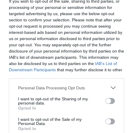
If you wish to opt-out of the sale, sharing to third parties, or
processing of your personal or sensitive information for
Για την αγορά κάθε εισιτηρίου είναι
targeted advertising by us, please use the below opt-out
υποχρεωτική η καταχώρηση του ονόματος και
section to confirm your selection. Please note that after your
του αριθμού ΑΜΚΑ κάθε φιλάθλου.
opt-out request is processed you may continue seeing
interest-based ads based on personal information utilized by
Οι κάτοχοι καρτών διαρκείας θα εισέρχονται
us or personal information disclosed to third parties prior to
your opt-out. You may separately opt-out of the further
στο γήπεδο με την επίδειξη της κάρτας τους.
disclosure of your personal information by third parties on the
IAB’s list of downstream participants. This information may
Οι τιμές των εισιτηρίων ανά θύρα έχουν ως εξής:
also be disclosed by us to third parties on the
IAB’s List of
Downstream Participants
that may further disclose it to other
ΘΥΡΑ
ΤΙΜΗ
third parties.
6, 7
30€
Please note that this website/app uses one or more Google
Personal Data Processing Opt Outs
1Β, 5Γ, 8Β, 12Β
45€
services and may gather and store information including but
not limited to your visit or usage behaviour. You may click to
I want to opt-out of the Sharing of my
1Α, 5Β, 8Α, 12Α
60€
personal data.
grant or deny consent to Google and its third-party tags to
Η ΠΑΕ Παναθηναϊκός στο πλαίσιο του αγώνα με την
Opted In
use your data for below specified purposes in below Google
ΑΕΚ λόγω της τεράστιας ζήτησης και των ειδικών
consent section.
I want to opt-out of the Sale of my
Personal Data.
μέτρων που θα ισχύσουν, επισημαίνει στους
Opted In