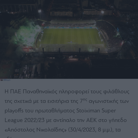
Η ΠΑΕ Παναθηναϊκός πληροφορεί τους φιλάθλους
ης
της σχετικά με τα εισιτήρια της 7
αγωνιστικής των
playoffs του πρωταθλήματος Stoiximan Super
League 2022/23 με αντίπαλο την ΑΕΚ στο γήπεδο
«Απόστολος Νικολαΐδης» (30/4/2023, 8 μ.μ.), τα