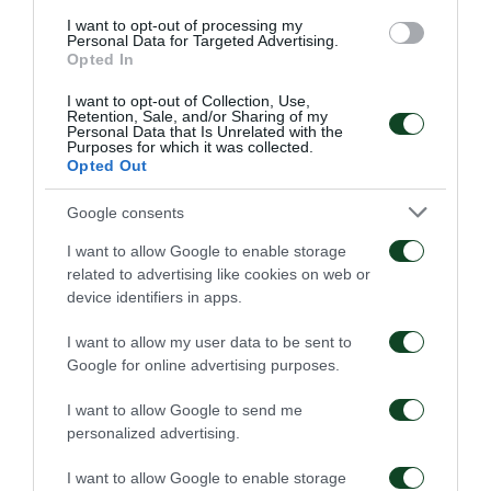
φιλάθλους της ομάδας μας τα εξής:
I want to opt-out of processing my
Personal Data for Targeted Advertising.
Παιδιά οποιασδήποτε ηλικίας θα πρέπει να
Opted In
έχουν στην κατοχή τους εισιτήριο προκειμένου
I want to opt-out of Collection, Use,
Retention, Sale, and/or Sharing of my
να εισέλθουν στις κερκίδες του γηπέδου. Δεν θα
Personal Data that Is Unrelated with the
Purposes for which it was collected.
επιτραπεί για κανένα λόγο και σε κανέναν η
Opted Out
είσοδος στο γήπεδο χωρίς εισιτήριο ή
Google consents
πρόσκληση.
I want to allow Google to enable storage
Παρακαλείσθε για την πρόωρη προσέλευσή
related to advertising like cookies on web or
σας στο γήπεδο, προκειμένου να αποφευχθούν
device identifiers in apps.
φαινόμενα συνωστισμού.
I want to allow my user data to be sent to
Google for online advertising purposes.
Άπαντες οφείλουν να κάθονται στην
αναγραφόμενη στο εισιτήριό τους θέση στην
I want to allow Google to send me
personalized advertising.
κερκίδα. Αλλαγή θέσης δημιουργεί τεράστιο
πρόβλημα στην εξυπηρέτηση των υπόλοιπων
I want to allow Google to enable storage