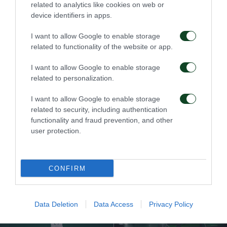
related to analytics like cookies on web or
φιλάθλων και εντάσεις.
device identifiers in apps.
Οι θύρες του γηπέδου θα ανοίξουν τρεις ώρες
I want to allow Google to enable storage
πριν από την έναρξη του αγώνα, δηλαδή στις
related to functionality of the website or app.
17.00.
I want to allow Google to enable storage
Κατά την άφιξή τους στο γήπεδο, οι φίλαθλοι
related to personalization.
οφείλουν να περιορίσουν το χρόνο παραμονής
I want to allow Google to enable storage
τους στην περίμετρο του γηπέδου και να
related to security, including authentication
functionality and fraud prevention, and other
κατευθύνονται άμεσα προς τη θύρα εισόδου
user protection.
όπου βρίσκεται η θέση τους.
CONFIRM
ΠΑΕ
Data Deletion
Data Access
Privacy Policy