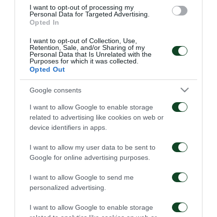
ξεκινάει την επόμενη σελίδα στην καριέρα του.
I want to opt-out of processing my
Personal Data for Targeted Advertising.
Opted In
Ο Τάσος αγαπήθηκε και αγάπησε τον Παναθηναϊκό,
I want to opt-out of Collection, Use,
αποτελώντας μέλος του συλλόγου σε ευχάριστες και
Retention, Sale, and/or Sharing of my
Personal Data that Is Unrelated with the
δυσάρεστες στιγμές. Η οικογένεια του
Purposes for which it was collected.
Opted Out
Παναθηναϊκού ευχαριστεί τον Τάσο για την
προσφορά του και του εύχεται να πετύχει τους
Google consents
στόχους που έχει θέσει.
I want to allow Google to enable storage
related to advertising like cookies on web or
device identifiers in apps.
I want to allow my user data to be sent to
ΠΑΕ
Google for online advertising purposes.
I want to allow Google to send me
personalized advertising.
I want to allow Google to enable storage