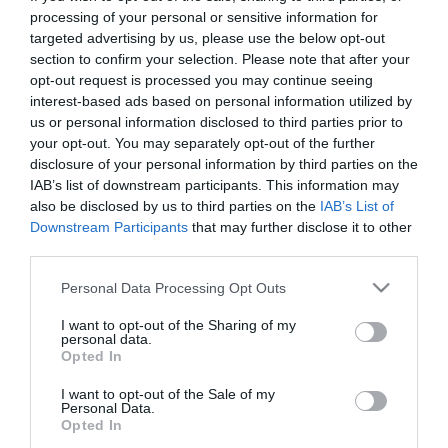
ως προϊόν της ακαδημίας της ιδιαίτερης πατρίδας
processing of your personal or sensitive information for
targeted advertising by us, please use the below opt-out
του, της Λέσβου, τον Οδυσσέα Ελύτη. Πέρασε τις
section to confirm your selection. Please note that after your
ηλικιακές δομές της ακαδημίας του Παναθηναϊκού
opt-out request is processed you may continue seeing
interest-based ads based on personal information utilized by
και με το ταλέντο του να ξεχωρίζει, ήρθε το
us or personal information disclosed to third parties prior to
ντεμπούτο του στην πρώτη ομάδα σε ηλικία 19
your opt-out. You may separately opt-out of the further
disclosure of your personal information by third parties on the
ετών, τον Νοέμβριο του 2016.
IAB’s list of downstream participants. This information may
also be disclosed by us to third parties on the
IAB’s List of
Έκτοτε ο Χατζηγιοβάνης κατέγραψε με τη φανέλα
Downstream Participants
that may further disclose it to other
του Παναθηναϊκού 168 συμμετοχές (εκ των οποίων
third parties.
οι 142 στο πρωτάθλημα, κάτι που τον καθιστά 40ό
Please note that this website/app uses one or more Google
Personal Data Processing Opt Outs
στη σχετική λίστα με τις συμμετοχές όλων των
services and may gather and store information including but
not limited to your visit or usage behaviour. You may click to
I want to opt-out of the Sharing of my
εποχών στην ιστορία του συλλόγου) και 17 γκολ σε
personal data.
grant or deny consent to Google and its third-party tags to
Opted In
όλες τις διοργανώσεις, ενώ χρίστηκε και διεθνής με
use your data for below specified purposes in below Google
consent section.
I want to opt-out of the Sale of my
τις εθνικές Ανδρών και Ελπίδων. Στέφθηκε
Personal Data.
Opted In
Κυπελλούχος Ελλάδας με την ομάδα μας και πλέον