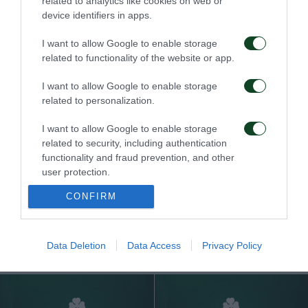
related to analytics like cookies on web or
device identifiers in apps.
Οδηγίες προς τους
Η ΠΑΕ Παναθηναϊκός
φιλάθλους για την
παρουσιάζει το νέο
I want to allow Google to enable storage
αποψινή προσέλευση
υπερσύγχρονο πούλμαν
στο ΟΑΚΑ
της ομάδας
related to functionality of the website or app.
05/08/2026
03/08/2026
I want to allow Google to enable storage
related to personalization.
I want to allow Google to enable storage
related to security, including authentication
functionality and fraud prevention, and other
user protection.
Τα εισιτήρια για τον
Το πρόγραμμα της
CONFIRM
αγώνα ΤΣΣΚΑ 1948 –
παραμονής του αγώνα
Παναθηναϊκός
Παναθηναϊκός – ΤΣΣΚΑ
1948
03/08/2026
Data Deletion
Data Access
Privacy Policy
02/08/2026