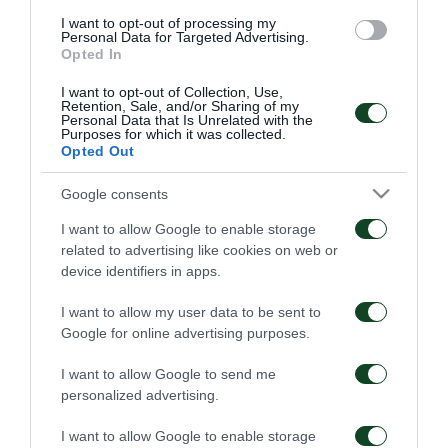
Τον Ιανουάριο του 2020 προσελήφθη από τη
I want to opt-out of processing my
Βαλένθια ως επικεφαλής του τμήματος σκάουτινγκ
Personal Data for Targeted Advertising.
Opted In
και στα χρόνια που ακολούθησαν αναβαθμίστηκε
I want to opt-out of Collection, Use,
σε τεχνικό διευθυντή και αργότερα σε αθλητικό
Retention, Sale, and/or Sharing of my
Personal Data that Is Unrelated with the
διευθυντή των Νυχτερίδων, θέση που κατείχε μέχρι
Purposes for which it was collected.
Opted Out
πρότινος.
Google consents
Καλωσορίζουμε τον Μιγκέλ Άνχελ Κορόνα στην
I want to allow Google to enable storage
οικογένεια του Παναθηναϊκού.
related to advertising like cookies on web or
device identifiers in apps.
I want to allow my user data to be sent to
Google for online advertising purposes.
ΠΑΕ
I want to allow Google to send me
personalized advertising.
I want to allow Google to enable storage