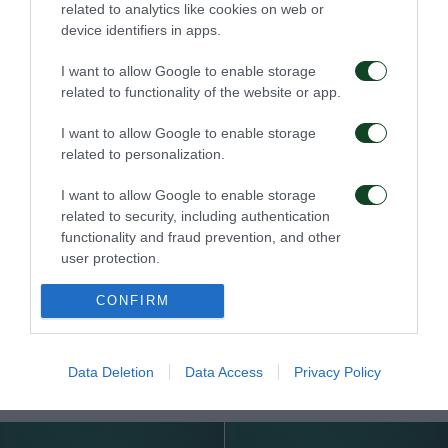
related to analytics like cookies on web or
device identifiers in apps.
Οδηγίες προς τους
Η ΠΑΕ Παναθηναϊκός
φιλάθλους για την
παρουσιάζει το νέο
I want to allow Google to enable storage
αποψινή προσέλευση
υπερσύγχρονο πούλμαν
related to functionality of the website or app.
στο ΟΑΚΑ
της ομάδας
I want to allow Google to enable storage
05/08/2026
03/08/2026
related to personalization.
I want to allow Google to enable storage
related to security, including authentication
functionality and fraud prevention, and other
user protection.
CONFIRM
Τα εισιτήρια για τον
Το πρόγραμμα της
αγώνα ΤΣΣΚΑ 1948 –
παραμονής του αγώνα
Παναθηναϊκός
Παναθηναϊκός – ΤΣΣΚΑ
1948
03/08/2026
Data Deletion
Data Access
Privacy Policy
02/08/2026