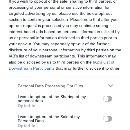
If you wish to opt-out of the sale, sharing to third parties, or
εντάσσεται στο πλάνο ριζικής αναδιάρθρωσης της
processing of your personal or sensitive information for
targeted advertising by us, please use the below opt-out
ομάδας.
section to confirm your selection. Please note that after your
opt-out request is processed you may continue seeing
Ο κ. Κορόνα γεννήθηκε στην Ταλαβέρα ντε λα Ρέινα
interest-based ads based on personal information utilized by
της Ισπανίας στις 12 Φεβρουαρίου 1981. Ξεκίνησε
us or personal information disclosed to third parties prior to
your opt-out. You may separately opt-out of the further
την ποδοσφαιρική του πορεία στις ακαδημίες της
disclosure of your personal information by third parties on the
Ρεάλ Μαδρίτης και συνέχισε σε Σαραγόσα, Πόλι
IAB’s list of downstream participants. This information may
also be disclosed by us to third parties on the
IAB’s List of
Έχιδο, Αλμπαθέτε, Αλμερία, ενώ αγωνίστηκε και
Downstream Participants
that may further disclose it to other
στην Αυστραλία. Κατά τη διάρκεια της
third parties.
ποδοσφαιρικής του καριέρας σπούδασε και πήρε
Please note that this website/app uses one or more Google
Personal Data Processing Opt Outs
πτυχίο Νομικής στην Ισπανία.
services and may gather and store information including but
not limited to your visit or usage behaviour. You may click to
I want to opt-out of the Sharing of my
personal data.
grant or deny consent to Google and its third-party tags to
Αμέσως αφότου κρέμασε τα ποδοσφαιρικά
Opted In
use your data for below specified purposes in below Google
παπούτσια του το καλοκαίρι του 2017, ο κ. Κορόνα
consent section.
I want to opt-out of the Sale of my
Personal Data.
ανέλαβε ρόλο αθλητικού διευθυντή στην Αλμερία.
Opted In