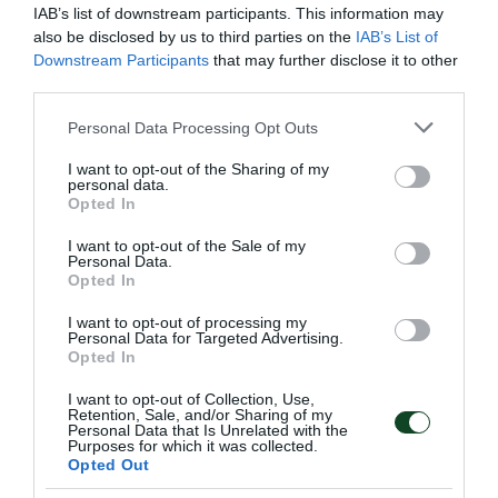
IAB’s list of downstream participants. This information may
also be disclosed by us to third parties on the
IAB’s List of
Downstream Participants
that may further disclose it to other
ΕΥΚΑΙΡΙΑ
third parties.
ΣΤΕΦΑΝ ΙΣΙΖΑΚΙ
Εκτέλεση φάουλ του Ισιζάκι, η μπάλα χτυπάει στο
Please note that this website/app uses one or more Google
Personal Data Processing Opt Outs
οριζόντιο δοκάρι.
services and may gather and store information including but
not limited to your visit or usage behaviour. You may click to
I want to opt-out of the Sharing of my
personal data.
grant or deny consent to Google and its third-party tags to
Opted In
62'
use your data for below specified purposes in below Google
consent section.
I want to opt-out of the Sale of my
Personal Data.
Opted In
ΑΛΛΑΓΗ
ΝΤΕΝΙ ΑΒΝΤΙΤΣ
I want to opt-out of processing my
Personal Data for Targeted Advertising.
Ο Άβντιτς στη θέση του Αφάνε.
Opted In
I want to opt-out of Collection, Use,
Retention, Sale, and/or Sharing of my
61'
Personal Data that Is Unrelated with the
Purposes for which it was collected.
Opted Out