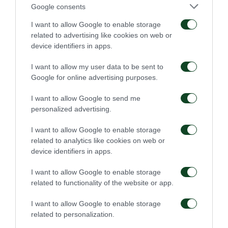
ΑΛΛΑΓΗ
Google consents
ΑΧΜΕΝΤ ΓΙΑΣΙΝ
Ο Γιασίν στη θέση του Μπλόμπεργκ.
I want to allow Google to enable storage
related to advertising like cookies on web or
device identifiers in apps.
60'
I want to allow my user data to be sent to
Google for online advertising purposes.
ΕΥΚΑΙΡΙΑ
I want to allow Google to send me
ΣΤΕΦΑΝ ΙΣΙΖΑΚΙ
personalized advertising.
Καλή προσπάθεια για την ΑΪΚ και σουτ του Ισιζάκι που
αποκρούει ο Στιλ.
I want to allow Google to enable storage
related to analytics like cookies on web or
device identifiers in apps.
59'
I want to allow Google to enable storage
related to functionality of the website or app.
ΕΥΚΑΙΡΙΑ
I want to allow Google to enable storage
ΜΑΡΚΟΥΣ ΜΠΕΡΓΚ
related to personalization.
Ο Λεντέσμα με λόμπα βρίσκει τον Μπεργκ που «σπάει» το