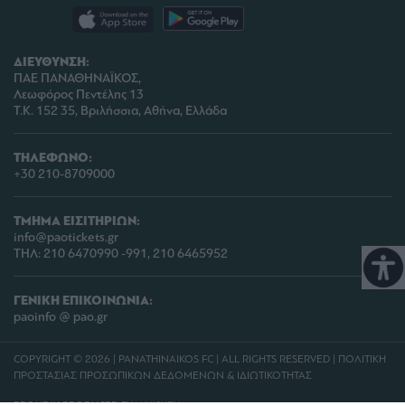
ΔΙΕΥΘΥΝΣΗ:
ΠΑΕ ΠΑΝΑΘΗΝΑΪΚΟΣ,
Λεωφόρος Πεντέλης 13
Τ.Κ. 152 35, Βριλήσσια, Αθήνα, Ελλάδα
ΤΗΛΕΦΩΝΟ:
+30 210-8709000
ΤΜΗΜΑ ΕΙΣΙΤΗΡΙΩΝ:
info@paotickets.gr
ΤΗΛ: 210 6470990 -991, 210 6465952
ΓΕΝΙΚΗ ΕΠΙΚΟΙΝΩΝΙΑ:
paoinfo @ pao.gr
COPYRIGHT © 2026 | PANATHINAIKOS FC | ALL RIGHTS RESERVED |
ΠΟΛΙΤΙΚΗ
ΠΡΟΣΤΑΣΙΑΣ ΠΡΟΣΩΠΙΚΩΝ ΔΕΔΟΜΕΝΩΝ & ΙΔΙΩΤΙΚΟΤΗΤΑΣ