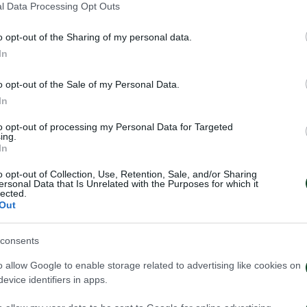
l Data Processing Opt Outs
o opt-out of the Sharing of my personal data.
In
ματία Σάμπα ο Βούλγαρος στόπερ
o opt-out of the Sale of my Personal Data.
In
to opt-out of processing my Personal Data for Targeted
ΠΙΚ
ing.
In
υτ του Ολλανδού
o opt-out of Collection, Use, Retention, Sale, and/or Sharing
ersonal Data that Is Unrelated with the Purposes for which it
lected.
Out
ι” την προσπάθεια για σουτ του Γιουνές
consents
o allow Google to enable storage related to advertising like cookies on
evice identifiers in apps.