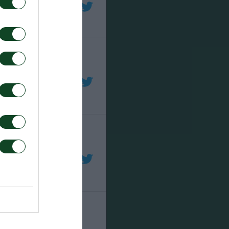
α και με
 ομάδα του
αριστερή γωνία