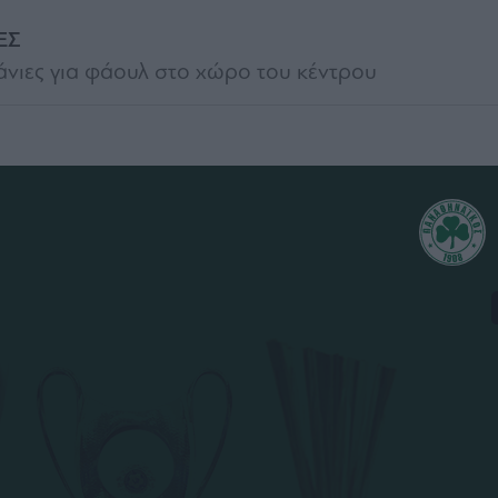
ΕΣ
φάνιες για φάουλ στο χώρο του κέντρου