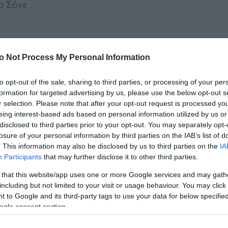
ρ Σόνε
o Not Process My Personal Information
Α
άνιες ο Αργεντίνος μέσος
to opt-out of the sale, sharing to third parties, or processing of your per
formation for targeted advertising by us, please use the below opt-out s
r selection. Please note that after your opt-out request is processed y
eing interest-based ads based on personal information utilized by us or
disclosed to third parties prior to your opt-out. You may separately opt-
losure of your personal information by third parties on the IAB’s list of
ς ο νεαρός
. This information may also be disclosed by us to third parties on the
IA
Participants
that may further disclose it to other third parties.
 that this website/app uses one or more Google services and may gath
including but not limited to your visit or usage behaviour. You may click 
 to Google and its third-party tags to use your data for below specifi
α σουτ του Σόνε εντός περιοχής
ogle consent section.