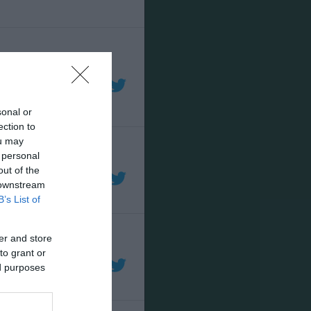
sonal or
ection to
ou may
 personal
out of the
 downstream
B’s List of
er and store
to grant or
ed purposes