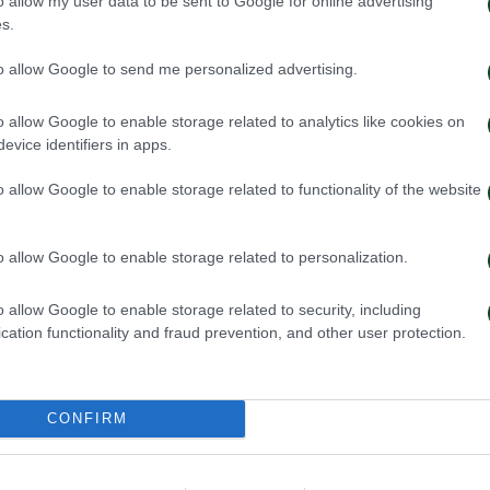
o allow my user data to be sent to Google for online advertising
ΚΑΣΟ
s.
του Παναθηναϊκού
to allow Google to send me personalized advertising.
o allow Google to enable storage related to analytics like cookies on
evice identifiers in apps.
από το λάθος κοντρόλ του Χουλτ, κερδίζει την μπάλ
o allow Google to enable storage related to functionality of the website
πό την περιοχή σημειώνει το δεύτερο γκολ για την
o allow Google to enable storage related to personalization.
o allow Google to enable storage related to security, including
cation functionality and fraud prevention, and other user protection.
 φάουλ του Δανού μέσου με φάλτσα η μπάλα στην 
CONFIRM