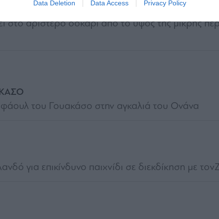
Data Deletion
Data Access
Privacy Policy
μπαλί στην πλάτη της άμυνας του Αγιαξ ο Ιμπάρμπο
ι στο αριστερό δοκάρι από το ύψος της μικρής περ
ΚΑΣΟ
 φάουλ του Γουακάσο στην αγκαλιά του Ονάνα
λανδό για επικίνδυνο παιχνίδι σε διεκδίκηση με τον