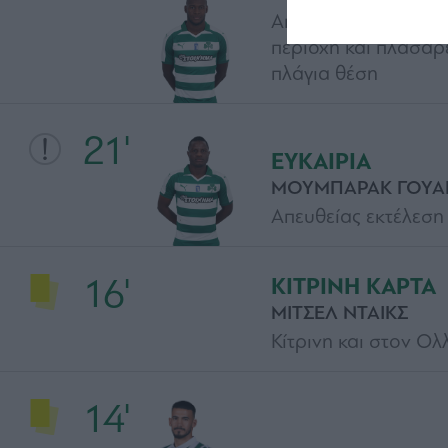
Από πάσα του Κουλι
περιοχή και πλασάρε
πλάγια θέση
21'
ΕΥΚΑΙΡΙΑ
ΜΟΥΜΠΑΡΑΚ ΓΟΥΑ
Απευθείας εκτέλεση
16'
ΚΙΤΡΙΝΗ ΚΑΡΤΑ
ΜΙΤΣΕΛ ΝΤΑΙΚΣ
Κίτρινη και στον Ολ
14'