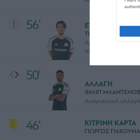
Μπιάνκο αντί Οζντό
authenti
56'
ΕΥΚΑΙΡΙΑ
ΤΙΝ ΓΕΝΤΒΑΪ
Από σέντρα του Σιώ
αλλά η μπάλα φεύγει
50'
ΑΛΛΑΓΗ
ΦΙΛΙΠ ΜΛΑΝΤΕΝΟΒ
Αναγκαστική αλλαγή
46'
ΚΙΤΡΙΝΗ ΚΑΡΤΑ
ΓΙΩΡΓΟΣ ΓΙΑΚΟΥΜ