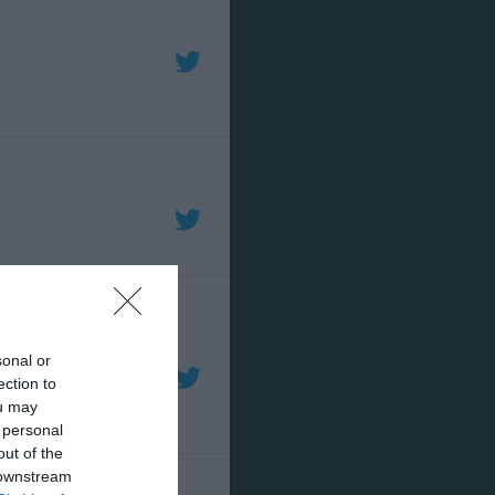
sonal or
ection to
ou may
 personal
out of the
 downstream