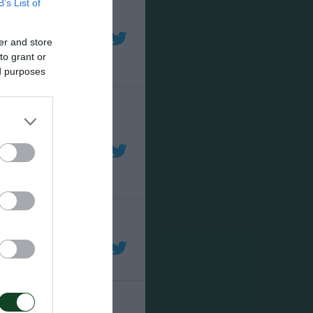
B’s List of
er and store
to grant or
ed purposes