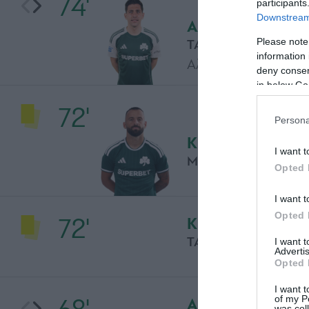
74'
participants
Downstream 
ΑΛΛΑΓΗ
Please note
ΤΑΣΟΣ ΜΠΑΚΑΣΕΤ
information 
Αλλαγή για την ομάδ
deny consent
in below Go
72'
Persona
ΚΙΤΡΙΝΗ ΚΑΡΤΑ
I want t
ΜΑΝΩΛΗΣ ΣΙΩΠΗΣ
Opted 
I want t
Opted 
72'
ΚΙΤΡΙΝΗ ΚΑΡΤΑ
ΤΑΪΣΟΝ
I want 
Advertis
Opted 
I want t
of my P
ΑΛΛΑΓΗ
was col