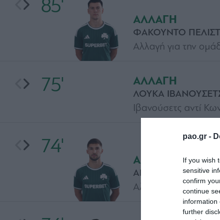
85'
ΑΛΛΑΓΗ
ΦΑΚΟΥΝΤΟ ΠΕΛΙΣΤ
Αλλαγή για την ομάδ
75'
ΑΛΛΑΓΗ
ΛΟΥΚΑ ΙΒΑΝΟΥΣΕΤ
Ιβανούσετς αντί Κων
pao.gr -
D
74'
ΑΛΛΑΓΗ
If you wish 
sensitive in
ΑΝΤΑΜ ΓΚΝΕΖΝΤΑ 
confirm you
Αλλαγή για την ομάδ
continue se
information 
further disc