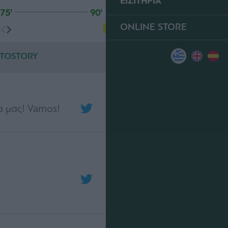
ΕΙΣΙΤΗΡΙΑ
75'
90'
ONLINE STORE
TOSTORY
α μας! Vamos!