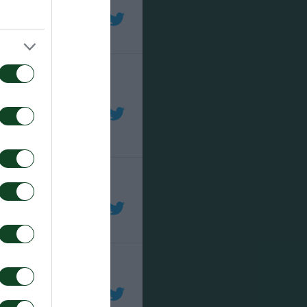
εντβάι και