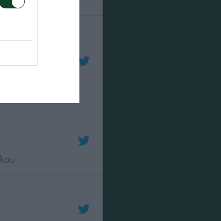
διαγώνιο βολέ
λου.