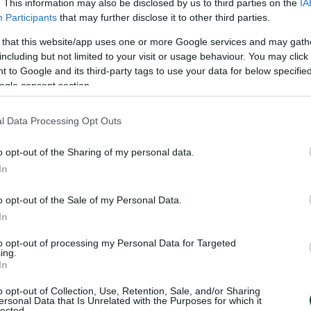
. This information may also be disclosed by us to third parties on the
IA
Participants
that may further disclose it to other third parties.
 that this website/app uses one or more Google services and may gath
ΑΣ
including but not limited to your visit or usage behaviour. You may click 
α μας. Μπακασέτας αντί Τετέ.
 to Google and its third-party tags to use your data for below specifi
ogle consent section.
l Data Processing Opt Outs
o opt-out of the Sharing of my personal data.
In
o opt-out of the Sale of my Personal Data.
In
to opt-out of processing my Personal Data for Targeted
ing.
In
o opt-out of Collection, Use, Retention, Sale, and/or Sharing
ersonal Data that Is Unrelated with the Purposes for which it
lected.