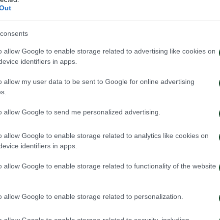
Out
μάκη.
consents
o allow Google to enable storage related to advertising like cookies on
evice identifiers in apps.
ΤΕΛΙΑΣ
o allow my user data to be sent to Google for online advertising
ην περιοχή στον Κωνσταντέλια που αποφεύγει τον Γ
s.
σκοράροντας.
to allow Google to send me personalized advertising.
o allow Google to enable storage related to analytics like cookies on
evice identifiers in apps.
ντοφ.
o allow Google to enable storage related to functionality of the website
o allow Google to enable storage related to personalization.
ΝΚΟ
o allow Google to enable storage related to security, including