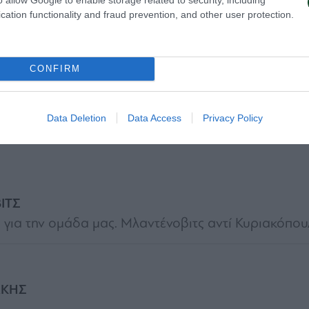
εφ.
cation functionality and fraud prevention, and other user protection.
CONFIRM
πη στο δεύτερο δοκάρι ο Γεντβάι πιάνει απευθείς 
 εκτός εστίας.
Data Deletion
Data Access
Privacy Policy
ΙΤΣ
 για την ομάδα μας. Μλαντένοβιτς αντί Κυριακόπου
ΑΚΗΣ