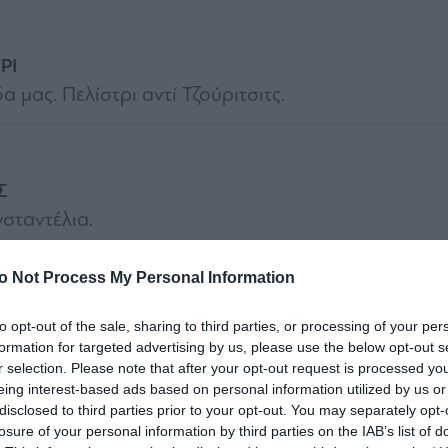
ΡΙ
α μας. Πελίστρι αντί Τζούριτσιτς.
Σ
σταντέλια.
o Not Process My Personal Information
to opt-out of the sale, sharing to third parties, or processing of your per
formation for targeted advertising by us, please use the below opt-out s
ΤΣΕΡΙΝ
r selection. Please note that after your opt-out request is processed y
α μας. Τσέριν αντί Σιώπη.
eing interest-based ads based on personal information utilized by us or
disclosed to third parties prior to your opt-out. You may separately opt-
losure of your personal information by third parties on the IAB’s list of