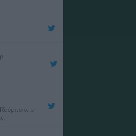
ρ.
Τζούριτσιτς ο
ς.