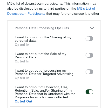
IAB’s list of downstream participants. This information may
also be disclosed by us to third parties on the
IAB’s List of
Downstream Participants
that may further disclose it to other
third parties.
Please note that this website/app uses one or more Google
Personal Data Processing Opt Outs
services and may gather and store information including but
4 Νοεμβρίου 1998
not limited to your visit or usage behaviour. You may click to
I want to opt-out of the Sharing of my
personal data.
grant or deny consent to Google and its third-party tags to
Opted In
Παναθηναϊκός – Λανς 1-0
use your data for below specified purposes in below Google
consent section.
I want to opt-out of the Sale of my
Δύο εβδομάδες μετά την ήττα στο Φελίξ
Personal Data.
Μπολάρ, ο Παναθηναϊκός φιλοξένησε τη Λανς
Opted In
στο ΟΑΚΑ για την 4η αγωνιστική των ομίλων
I want to opt-out of processing my
του Champions League. Στις εξέδρες βρέθηκαν
Personal Data for Targeted Advertising.
Opted In
περισσότεροι από 55.000 θεατές δημιουργώντας
μοναδική ατμόσφαιρα! Και το Τριφύλλι του
I want to opt-out of Collection, Use,
Retention, Sale, and/or Sharing of my
Βασίλη Δανιήλ ήταν εκρηκτικό πανηγυρίζοντας
Personal Data that Is Unrelated with the
Purposes for which it was collected.
μια σπουδαία νίκη με κεφαλιά-δυναμίτη του
Opted Out
Λεωνίδα Βόκολου στο 53’ έπειτα από