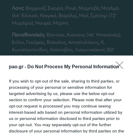
Λανς
: Βαρμούζ, Σικορά, Ρουλ, Ντεμπεβέ, Νταλμά
(66’ Ελουά), Νιαρκό, Βεϊρέλες, Ντεΐ, Σμίτσερ (72’
Μορέιρα), Νουμά, Μερίντ.
Παναθηναϊκός
: Βάντσικ, Κιάσσος (46’ Μπασινάς),
Κόλα, Γκούμας, Βόκολος, Αποστολάκης, Κ.
Κωνσταντινίδης, Ασάνοβιτς, Λαγωνικάκης (82’
Μίκλαντ), Λυμπερόπουλος, Μάουρο (58’
Αλεξούδης).
pao.gr -
Do Not Process My Personal Information
If you wish to opt-out of the sale, sharing to third parties, or
processing of your personal or sensitive information for
targeted advertising by us, please use the below opt-out
section to confirm your selection. Please note that after your
opt-out request is processed you may continue seeing
interest-based ads based on personal information utilized by
us or personal information disclosed to third parties prior to
your opt-out. You may separately opt-out of the further
disclosure of your personal information by third parties on the