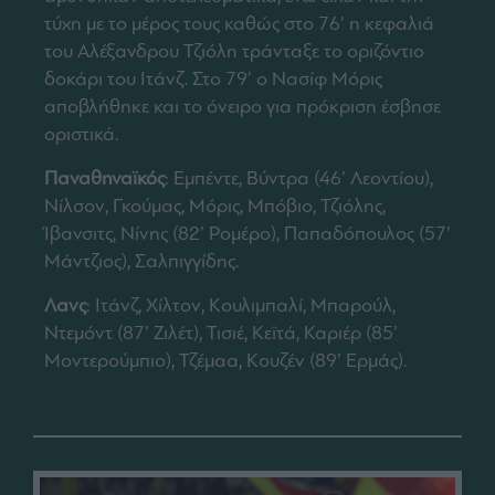
τύχη με το μέρος τους καθώς στο 76’ η κεφαλιά
του Αλέξανδρου Τζιόλη τράνταξε το οριζόντιο
δοκάρι του Ιτάνζ. Στο 79’ ο Νασίφ Μόρις
αποβλήθηκε και το όνειρο για πρόκριση έσβησε
οριστικά.
Παναθηναϊκός
: Εμπέντε, Βύντρα (46’ Λεοντίου),
Νίλσον, Γκούμας, Μόρις, Μπόβιο, Τζιόλης,
Ίβανσιτς, Νίνης (82’ Ρομέρο), Παπαδόπουλος (57’
Μάντζιος), Σαλπιγγίδης.
Λανς
: Ιτάνζ, Χίλτον, Κουλιμπαλί, Μπαρούλ,
Ντεμόντ (87’ Ζιλέτ), Τισιέ, Κεϊτά, Καριέρ (85’
Μοντερούμπιο), Τζέμαα, Κουζέν (89’ Ερμάς).