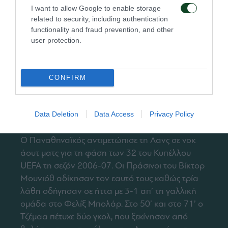
I want to allow Google to enable storage
related to security, including authentication
functionality and fraud prevention, and other
user protection.
CONFIRM
15 Φεβρουαρίου 2007
Data Deletion
Data Access
Privacy Policy
Λανς – Παναθηναϊκός 3-1
Ο Παναθηναϊκός αντιμετώπισε τη Λανς σε νοκ
άουτ ματς για τη φάση των 32 του Κυπέλλου
UEFA τη σεζόν 2006-07. Οι Πράσινοι του Βίκτορ
Μουνιόθ αδίκησαν τον εαυτό τους καθώς τρία
λάθη οδήγησαν σε ήττα με 3-1 απ’ τη γαλλική
ομάδα στο Φελίξ Μπολάρ. Στο 50’ και στο 71’ ο
Τζέμαα πέτυχε δύο γκολ, που ξεκίνησαν από