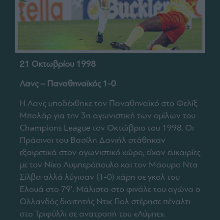
21 Οκτωβρίου 1998
Λανς – Παναθηναϊκός 1-0
Η Λανς υποδέχθηκε τον Παναθηναϊκό στο Φελίξ
Μπολάρ για την 3η αγωνιστική των ομίλων του
Champions League τον Οκτώβριο του 1998. Οι
Πράσινοι του Βασίλη Δανιήλ στάθηκαν
εξαιρετικά στον αγωνιστικό χώρο, είχαν ευκαιρίες
με τον Νίκο Λυμπερόπουλο και τον Μάουρο Ντα
Σίλβα αλλά λύγισαν (1-0) χάρη σε γκολ του
Ελουά στο 79’. Μάλιστα στο φινάλε του αγώνα ο
Ολλανδός διαιτητής Ντικ Γιολ στέρησε πέναλτι
στο Τριφύλλι σε ανατροπή του «Λύμπε».