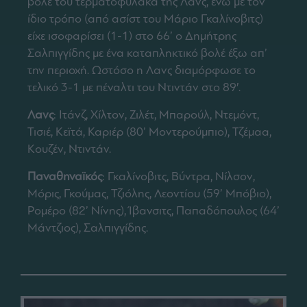
βολέ του τερματοφύλακα της Λανς, ενώ με τον
ίδιο τρόπο (από ασίστ του Μάριο Γκαλίνοβιτς)
είχε ισοφαρίσει (1-1) στο 66’ ο Δημήτρης
Σαλπιγγίδης με ένα καταπληκτικό βολέ έξω απ’
την περιοχή. Ωστόσο η Λανς διαμόρφωσε το
τελικό 3-1 με πέναλτι του Ντιντάν στο 89′.
Λανς
: Ιτάνζ, Χίλτον, Ζιλέτ, Μπαρούλ, Ντεμόντ,
Τισιέ, Κεϊτά, Καριέρ (80’ Μοντερούμπιο), Τζέμαα,
Κουζέν, Ντιντάν.
Παναθηναϊκός
: Γκαλίνοβιτς, Βύντρα, Νίλσον,
Μόρις, Γκούμας, Τζιόλης, Λεοντίου (59’ Μπόβιο),
Ρομέρο (82’ Νίνης), Ίβανσιτς, Παπαδόπουλος (64’
Μάντζιος), Σαλπιγγίδης.