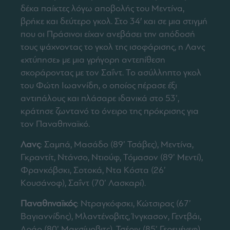
δέκα παίκτες λόγω αποβολής του Μεντίνα,
βρήκε και δεύτερο γκολ. Στο 34′ και σε μια στιγμή
που οι Πράσινοι είχαν ανεβάσει την απόδοσή
τους ψάχνοντας το γκολ της ισοφάρισης, η Λανς
«χτύπησε» με μια γρήγορη αντεπίθεση
σκοράροντας με τον Σαΐντ. Το ασύλληπτο γκολ
του Φώτη Ιωαννίδη, ο οποίος πέρασε έξι
αντιπάλους και πλάσαρε ιδανικά στο 53’,
κράτησε ζωντανό το όνειρο της πρόκρισης για
τον Παναθηναϊκό.
Λανς
: Σαμπά, Μασάδο (89’ Τσάβες), Μεντίνα,
Γκραντίτ, Ντάνσο, Ντιούφ, Τόμασον (89’ Μεντί),
Φρανκόβσκι, Σοτοκά, Ντα Κόστα (26’
Κουσάνοφ), Σαΐντ (70’ Λασκαρί).
Παναθηναϊκός
: Ντραγκόφσκι, Κώτσιρας (67’
Βαγιαννίδης), Μλαντένοβιτς, Ίνγκασον, Γεντβάι,
Αράο (80’ Μακσίμοβιτς), Τσέριν (85’ Γερεμέγεφ),