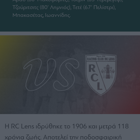
Τζούριτσιτς (80’ Λημνιός), Τετέ (67’ Πελίστρι),
Μπακασέτας, Ιωαννίδης.
Η RC Lens ιδρύθηκε το 1906 και μετρά 118
χρόνια ζωής. Αποτελεί την ποδοσφαιρική