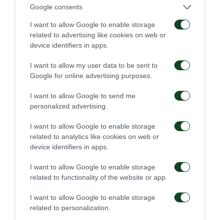
καταπληκτική ασίστ από εκτέλεση φάουλ του
Google consents
Άγγελου Μπασινά.
I want to allow Google to enable storage
Παναθηναϊκός
: Βάντσικ, Αποστολάκης,
related to advertising like cookies on web or
device identifiers in apps.
Μιλόγεβιτς, Γκούμας, Βόκολος, Λαγωνικάκης, Κ.
Κωνσταντινίδης, Μπασινάς, Ασάνοβιτς (80’
I want to allow my user data to be sent to
Κιάσσος), Βαζέχα (87’ Μάουρο),
Google for online advertising purposes.
Λυμπερόπουλος.
I want to allow Google to send me
Λανς
: Βαρμούζ, Σικορά, Μανιέ, Ρουλ, Ντεμπεβέ
personalized advertising.
(59’ Σμίτσερ), Νταλμά, Νιαρκό, Βαϊρέλες, Ντεΐ,
I want to allow Google to enable storage
Νουμά (70’ Ελουά), Μερίντ.
related to analytics like cookies on web or
device identifiers in apps.
I want to allow Google to enable storage
related to functionality of the website or app.
I want to allow Google to enable storage
related to personalization.