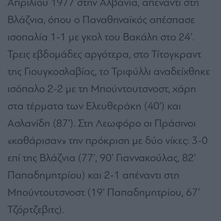
Απριλίου 1977 στην Αλβανία, απέναντι στη
Βλάζνια, όπου ο Παναθηναϊκός απέσπασε
ισοπαλία 1-1 με γκολ του Βακάλη στο 24’.
Τρεις εβδομάδες αργότερα, στο Τίτογκραντ
της Γιουγκοσλαβίας, το Τριφύλλι αναδείχθηκε
ισόπαλο 2-2 με τη Μπούντουτσνοστ, χάρη
στα τέρματα των Ελευθεράκη (40’) και
Ασλανίδη (87’). Στη Λεωφόρο οι Πράσινοι
«καθάρισαν» την πρόκριση με δύο νίκες: 3-0
επί της Βλάζνια (77’, 90’ Γιαννακούλας, 82’
Παπαδημητρίου) και 2-1 απέναντι στη
Μπούντουτσνοστ (19’ Παπαδημητρίου, 67’
Τζόρτζεβιτς).