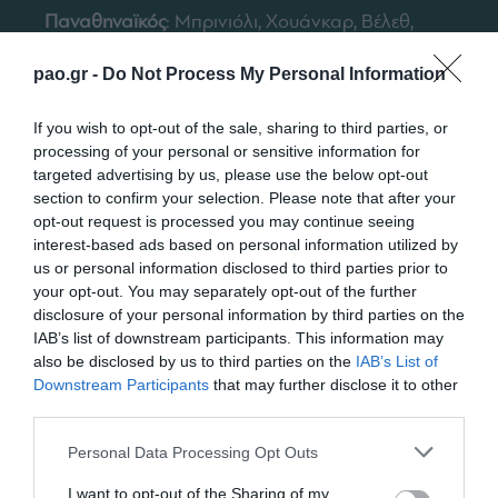
Παναθηναϊκός
: Μπρινιόλι, Χουάνκαρ, Βέλεθ,
Σάρλια, Αλεξανδρόπουλος, Βιγιαφάνιες,
pao.gr -
Do Not Process My Personal Information
Κώτσιρας, Μαουρίσιο (75’ Χατζηγιοβάνης),
Βιτάλ (67’ Παλάσιος), Μακέντα (82’
If you wish to opt-out of the sale, sharing to third parties, or
Χατζηθεοδωρίδης), Αϊτόρ (75’ Μπουζούκης).
processing of your personal or sensitive information for
targeted advertising by us, please use the below opt-out
section to confirm your selection. Please note that after your
opt-out request is processed you may continue seeing
interest-based ads based on personal information utilized by
us or personal information disclosed to third parties prior to
your opt-out. You may separately opt-out of the further
disclosure of your personal information by third parties on the
IAB’s list of downstream participants. This information may
also be disclosed by us to third parties on the
IAB’s List of
Downstream Participants
that may further disclose it to other
third parties.
Please note that this website/app uses one or more Google
Personal Data Processing Opt Outs
services and may gather and store information including but
not limited to your visit or usage behaviour. You may click to
I want to opt-out of the Sharing of my