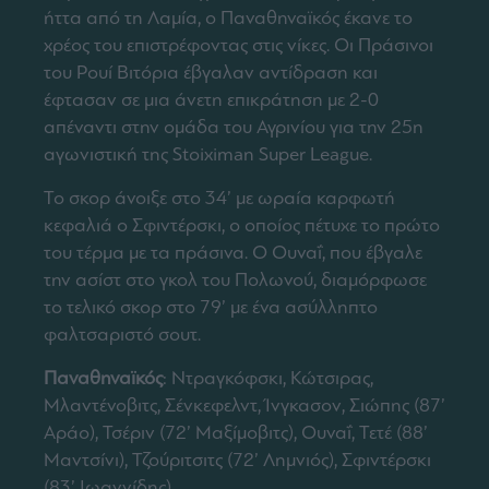
ήττα από τη Λαμία, ο Παναθηναϊκός έκανε το
χρέος του επιστρέφοντας στις νίκες. Οι Πράσινοι
του Ρουί Βιτόρια έβγαλαν αντίδραση και
έφτασαν σε μια άνετη επικράτηση με 2-0
απέναντι στην ομάδα του Αγρινίου για την 25η
αγωνιστική της Stoiximan Super League.
Το σκορ άνοιξε στο 34’ με ωραία καρφωτή
κεφαλιά ο Σφιντέρσκι, ο οποίος πέτυχε το πρώτο
του τέρμα με τα πράσινα. Ο Ουναΐ, που έβγαλε
την ασίστ στο γκολ του Πολωνού, διαμόρφωσε
το τελικό σκορ στο 79’ με ένα ασύλληπτο
φαλτσαριστό σουτ.
Παναθηναϊκός
: Ντραγκόφσκι, Κώτσιρας,
Μλαντένοβιτς, Σένκεφελντ, Ίνγκασον, Σιώπης (87’
Αράο), Τσέριν (72’ Μαξίμοβιτς), Ουναΐ, Τετέ (88’
Μαντσίνι), Τζούριτσιτς (72’ Λημνιός), Σφιντέρσκι
(83’ Ιωαννίδης).