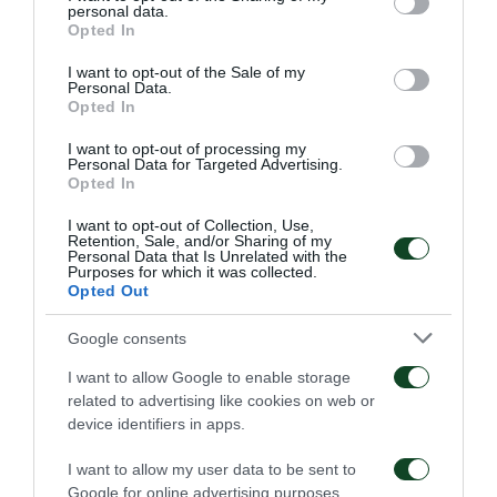
personal data.
grant or deny consent to Google and its third-party tags to
Opted In
use your data for below specified purposes in below Google
6 Μαρτίου 2023
consent section.
I want to opt-out of the Sale of my
Personal Data.
Παναθηναϊκός – Παναιτωλικός 2-0
Opted In
Σε μία χρονιά κατά την οποία ο Παναθηναϊκός
I want to opt-out of processing my
Personal Data for Targeted Advertising.
έφτασε μια ανάσα απ’ τον τίτλο, οι Πράσινοι
Opted In
ήθελαν μόνο νίκη απέναντι στον Παναιτωλικό
I want to opt-out of Collection, Use,
δύο αγωνιστικές πριν από το φινάλε της
Retention, Sale, and/or Sharing of my
κανονικής περιόδου προκειμένου να μπουν στα
Personal Data that Is Unrelated with the
Purposes for which it was collected.
playoffs με το καλύτερο δυνατό πλασάρισμα. Η
Opted Out
ομάδα του Αγρινίου δεν μπόρεσε να σταθεί
Google consents
εμπόδιο καθώς το Τριφύλλι νίκησε με 2-0 χάρη
σε γκολ του Μαντσίνι στο 62’ και του Παλάσιος
I want to allow Google to enable storage
στο 84’.
related to advertising like cookies on web or
device identifiers in apps.
Παναθηναϊκός
: Μπρινιόλι, Χουάνκαρ (86’
Πούχατς), Σένκεφελντ, Μάγκνουσον, Ρουμπέν,
I want to allow my user data to be sent to
Google for online advertising purposes.
Τσέριν, Μαντσίνι (71’ Κλεϊνχέισλερ), Κουρμπέλης