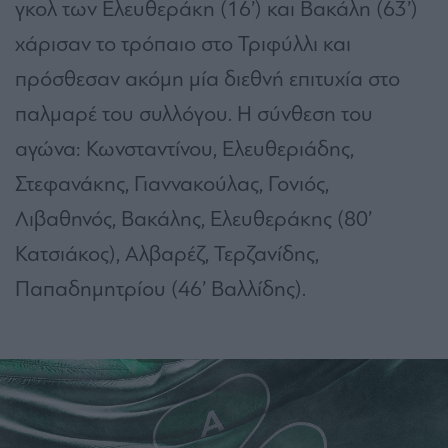
γκολ των Ελευθεράκη (16’) και Βακάλη (63’)
χάρισαν το τρόπαιο στο Τριφύλλι και
πρόσθεσαν ακόμη μία διεθνή επιτυχία στο
παλμαρέ του συλλόγου. Η σύνθεση του
αγώνα: Κωνσταντίνου, Ελευθεριάδης,
Στεφανάκης, Γιαννακούλας, Γονιός,
Λιβαθηνός, Βακάλης, Ελευθεράκης (80’
Κατσιάκος), Αλβαρέζ, Τερζανίδης,
Παπαδημητρίου (46’ Βαλλίδης).