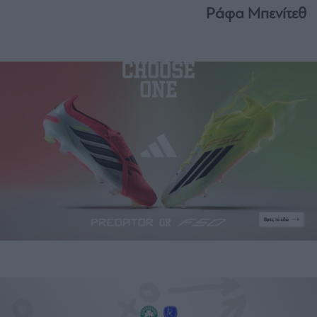
Ράφα Μπενίτεθ