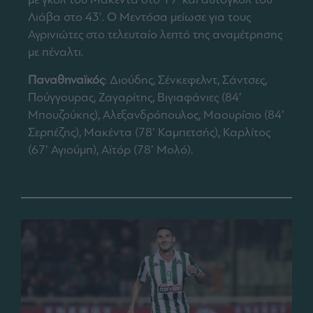
Λιάβα στο 43’. Ο Μεντόσα μείωσε για τους
Αγρινιώτες στο τελευταίο λεπτό της αναμέτρησης
με πέναλτι.
Παναθηναϊκός
: Διούδης, Σένκεφελντ, Σάντσες,
Πούγγουρας, Ζαγαρίτης, Βιγιαφάνιες (84’
Μπουζούκης), Αλεξανδρόπουλος, Μαουρίσιο (84’
Σερπέζης), Μακέντα (78’ Καμπετσής), Καρλίτος
(67’ Αγιούμπ), Αϊτόρ (78’ Μολό).