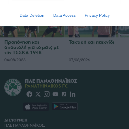
I want to allow Google to enable storage
related to security, including authentication
Data Deletion
Data Access
Privacy Policy
functionality and fraud prevention, and other
user protection.
Προπόνηση και
Τακτική και παιχνίδι
αποστολή για το ματς με
την ΤΣΣΚΑ 1948
04/08/2026
03/08/2026
ΠΑΕ ΠΑΝΑΘΗΝΑΪΚΟΣ
PANATHINAIKOS FC
ΔΙΕΥΘΥΝΣΗ:
ΠΑΕ ΠΑΝΑΘΗΝΑΪΚΟΣ,