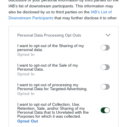
disclosure of your personal information by third parties on the
και απομένουν οι ιατρικές εξετάσεις -στις οποίες θα
IAB’s list of downstream participants. This information may
also be disclosed by us to third parties on the
IAB’s List of
υποβληθεί την προσεχή Τετάρτη- προτού υπογράψει
Downstream Participants
that may further disclose it to other
συμβόλαιο με το Τριφύλλι. Ο Μολό το απόγευμα
third parties.
συμμετείχε σε όλο το πρόγραμμα προπόνησης, το
Please note that this website/app uses one or more Google
Personal Data Processing Opt Outs
οποίο περιελάμβανε προθέρμανση, ασκήσεις πέντε
services and may gather and store information including but
not limited to your visit or usage behaviour. You may click to
I want to opt-out of the Sharing of my
εναντίον δύο και παιχνίδι στο μισό γήπεδο.
personal data.
grant or deny consent to Google and its third-party tags to
Opted In
use your data for below specified purposes in below Google
Αποφόρτιση ακολούθησε ο Κουρμπέλης, ενώ
consent section.
I want to opt-out of the Sale of my
Personal Data.
ατομικό πρόγραμμα έκαναν οι Μακέντα,
Opted In
Αποστολάκης. Η κατάστασή τους δεν εμπνέει
I want to opt-out of processing my
ανησυχία.
Personal Data for Targeted Advertising.
Opted In
I want to opt-out of Collection, Use,
Retention, Sale, and/or Sharing of my
Personal Data that Is Unrelated with the
ΑΓΩΝΙΣΤΙΚΑ
Purposes for which it was collected.
Opted Out