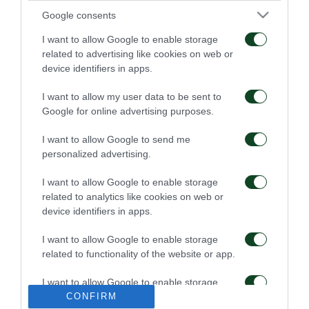
Google consents
I want to allow Google to enable storage
related to advertising like cookies on web or
device identifiers in apps.
Πρώτη προπόνηση για
Για την πρόκριση στη
I want to allow my user data to be sent to
τον Γκαρσία
Σόφια
Google for online advertising purposes.
06/08/2026
05/08/2026
I want to allow Google to send me
personalized advertising.
I want to allow Google to enable storage
related to analytics like cookies on web or
device identifiers in apps.
I want to allow Google to enable storage
Η ευρωπαϊκή λίστα για
Ιατρική ενημέρωση για
related to functionality of the website or app.
τα παιχνίδια με την
τον Ανδρέα Τετέι
ΤΣΣΚΑ 1948
I want to allow Google to enable storage
05/08/2026
04/08/2026
related to personalization.
CONFIRM