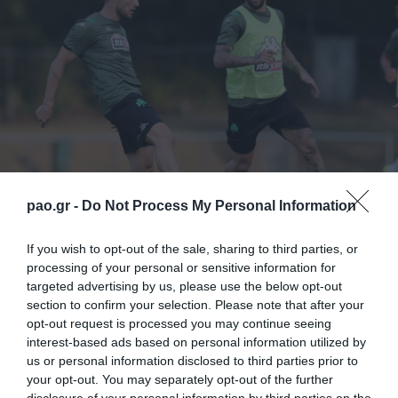
pao.gr -
Do Not Process My Personal Information
If you wish to opt-out of the sale, sharing to third parties, or
processing of your personal or sensitive information for
Με τρέξιμο στο δάσος του Όστερμπεκ ξεκίνησε η
targeted advertising by us, please use the below opt-out
12η ημέρα των ποδοσφαιριστών του Παναθηναϊκού
section to confirm your selection. Please note that after your
opt-out request is processed you may continue seeing
στην Ολλανδία. Το μεσημέρι αφίχθη στο ξενοδοχείο
interest-based ads based on personal information utilized by
όπου διαμένει η ομάδα ο Γάλλος μέσος Γιοάν
us or personal information disclosed to third parties prior to
your opt-out. You may separately opt-out of the further
Μολό, με τον οποίο υπάρχει προφορική συμφωνία