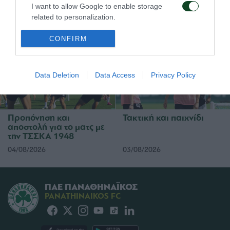
τα παιχνίδια με την
τον Ανδρέα Τετέι
I want to allow Google to enable storage
ΤΣΣΚΑ 1948
related to personalization.
05/08/2026
04/08/2026
I want to allow Google to enable storage
CONFIRM
related to security, including authentication
functionality and fraud prevention, and other
user protection.
Data Deletion
Data Access
Privacy Policy
Προπόνηση και
Τακτική και παιχνίδι
αποστολή για το ματς με
την ΤΣΣΚΑ 1948
04/08/2026
03/08/2026
ΠΑΕ ΠΑΝΑΘΗΝΑΪΚΟΣ
PANATHINAIKOS FC