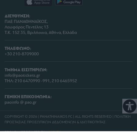
ΔΙΕΥΘΥΝΣΗ:
ΠΑΕ ΠΑΝΑΘΗΝΑΪΚΟΣ,
Λεωφόρος Πεντέλης 13
Τ.Κ. 152 35, Βριλήσσια, Αθήνα, Ελλάδα
ΤΗΛΕΦΩΝΟ:
+30 210-8709000
ΤΜΗΜΑ ΕΙΣΙΤΗΡΙΩΝ:
info@paotickets.gr
ΤΗΛ: 210 6470990 -991, 210 6465952
ΓΕΝΙΚΗ ΕΠΙΚΟΙΝΩΝΙΑ:
paoinfo @ pao.gr
COPYRIGHT © 2026 | PANATHINAIKOS FC | ALL RIGHTS RESERVED |
ΠΟΛΙΤΙΚΗ
ΠΡΟΣΤΑΣΙΑΣ ΠΡΟΣΩΠΙΚΩΝ ΔΕΔΟΜΕΝΩΝ & ΙΔΙΩΤΙΚΟΤΗΤΑΣ
PROUDLY PRODUCED BY
WHISKEY