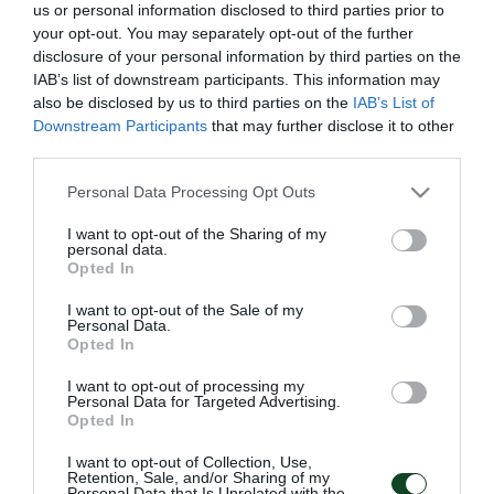
στον Ατρόμητο (20/10, 19:30). Οι Πράσινοι
us or personal information disclosed to third parties prior to
your opt-out. You may separately opt-out of the further
ξεκίνησαν με προθέρμανση, συνέχισαν με ασκήσεις
disclosure of your personal information by third parties on the
πέντε εναντίον δύο και ολοκλήρωσαν με παιχνίδι
IAB’s list of downstream participants. This information may
also be disclosed by us to third parties on the
IAB’s List of
στο μισό γήπεδο.
Downstream Participants
that may further disclose it to other
third parties.
Μετά το τέλος της προπόνησης ο Γιώργος Δώνης
Please note that this website/app uses one or more Google
ανακοίνωσε τη λίστα με τα ονόματα των
Personal Data Processing Opt Outs
services and may gather and store information including but
ποδοσφαιριστών που βρίσκονται στην αποστολή
not limited to your visit or usage behaviour. You may click to
I want to opt-out of the Sharing of my
personal data.
grant or deny consent to Google and its third-party tags to
του αγώνα. Σε αυτή συμπεριλαμβάνονται οι
Opted In
use your data for below specified purposes in below Google
Διούδης, Κότσαρης, Γιόχανσον, Ινσούα,
consent section.
I want to opt-out of the Sale of my
Personal Data.
Κολοβέτσιος, Σένκεφελντ, Κολοβός, Δώνης, Ζαχίντ,
Opted In
Χατζηγιοβάνης, Χατζηθεοδωρίδης, Μολό, Μπεκ,
I want to opt-out of processing my
Μπουζούκης, Περέα, Βέργος, Κουρμπέλης, Νούνες,
Personal Data for Targeted Advertising.
Opted In
Σέχου, Πούγγουρας, Αλεξανδρόπουλος, Καμπετσής.
I want to opt-out of Collection, Use,
Retention, Sale, and/or Sharing of my
Personal Data that Is Unrelated with the