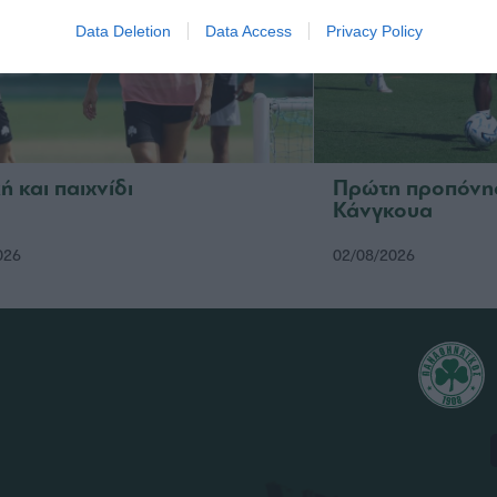
Data Deletion
Data Access
Privacy Policy
ή και παιχνίδι
Πρώτη προπόνησ
Κάνγκουα
026
02/08/2026