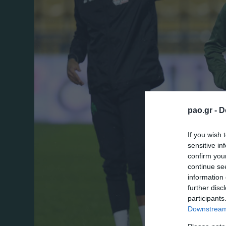
pao.gr -
D
If you wish 
sensitive in
confirm you
continue se
information 
further disc
participants
Downstream 