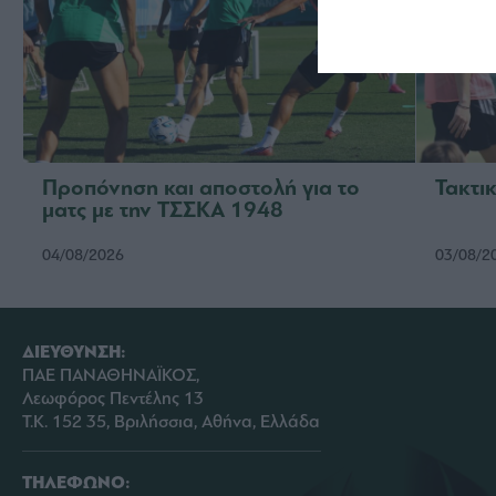
Προπόνηση και αποστολή για το
Τακτικ
ματς με την ΤΣΣΚΑ 1948
04/08/2026
03/08/2
ΔΙΕΥΘΥΝΣΗ:
ΠΑΕ ΠΑΝΑΘΗΝΑΪΚΟΣ,
Λεωφόρος Πεντέλης 13
Τ.Κ. 152 35, Βριλήσσια, Αθήνα, Ελλάδα
ΤΗΛΕΦΩΝΟ: