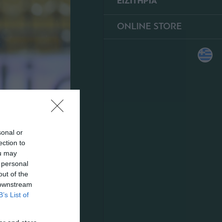
ΕΙΣΙΤΗΡΙΑ
ONLINE STORE
sonal or
ection to
ou may
 personal
out of the
 downstream
B’s List of