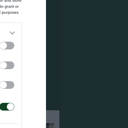
er and store
to grant or
ed purposes
ημερινή
 ο Κολοβός,
 προπόνηση