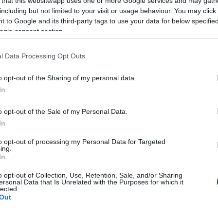
 that this website/app uses one or more Google services and may gath
including but not limited to your visit or usage behaviour. You may click 
 to Google and its third-party tags to use your data for below specifi
ogle consent section.
 πρόωρη ολοκλήρωση του προγράμματος διεξήχθη η σ
l Data Processing Opt Outs
πρόγραμμα λόγω ενόχλησης στο δικέφαλο ακολούθησε
o opt-out of the Sharing of my personal data.
ς, ενώ ο Μπουζούκης αποχώρησε προληπτικά από την
In
ια μιας άσκησης.
o opt-out of the Sale of my Personal Data.
In
 ασκήσεις κατοχής μπάλας και διπλό με τακτική.
to opt-out of processing my Personal Data for Targeted
ing.
In
o opt-out of Collection, Use, Retention, Sale, and/or Sharing
ersonal Data that Is Unrelated with the Purposes for which it
lected.
Out