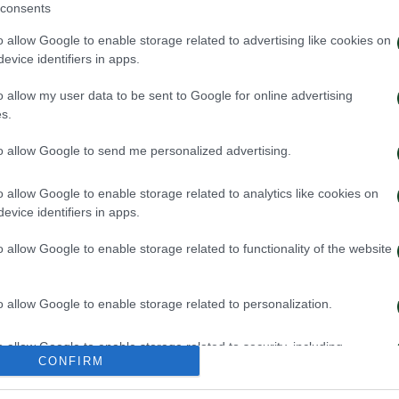
consents
o allow Google to enable storage related to advertising like cookies on
evice identifiers in apps.
o allow my user data to be sent to Google for online advertising
s.
to allow Google to send me personalized advertising.
o allow Google to enable storage related to analytics like cookies on
evice identifiers in apps.
ωπαϊκή λίστα για τα παιχνίδια
Ιατρική ενημέρω
ν ΤΣΣΚΑ 1948
Τετέι
o allow Google to enable storage related to functionality of the website
026
04/08/2026
o allow Google to enable storage related to personalization.
o allow Google to enable storage related to security, including
CONFIRM
cation functionality and fraud prevention, and other user protection.