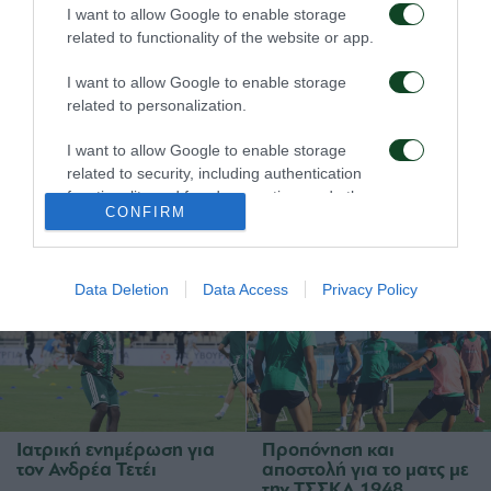
08/08/2026
06/08/2026
I want to allow Google to enable storage
related to functionality of the website or app.
I want to allow Google to enable storage
related to personalization.
I want to allow Google to enable storage
related to security, including authentication
Για την πρόκριση στη
Η ευρωπαϊκή λίστα για
functionality and fraud prevention, and other
Σόφια
τα παιχνίδια με την
CONFIRM
user protection.
ΤΣΣΚΑ 1948
05/08/2026
05/08/2026
Data Deletion
Data Access
Privacy Policy
Ιατρική ενημέρωση για
Προπόνηση και
τον Ανδρέα Τετέι
αποστολή για το ματς με
την ΤΣΣΚΑ 1948