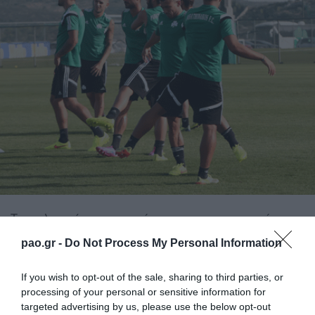
Την τελευταία του προπόνηση πριν το αυριανό
παιχνίδι με τον Αστέρα Τρίπολης (03/06/2015 –
pao.gr -
Do Not Process My Personal Information
18:15 Novasports 2) πραγματοποίησε σήμερα το
If you wish to opt-out of the sale, sharing to third parties, or
απόγευμα ο Παναθηναϊκός στο Κορωπί.
processing of your personal or sensitive information for
targeted advertising by us, please use the below opt-out