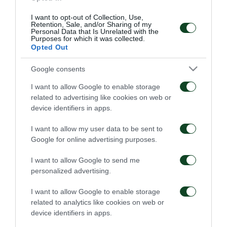
Κοτσόλης, Στιλ, Αναγνωστόπουλος, Κουτρουμπής,
Τριανταφυλλόπουλος, Ταυλαρίδης, Νάνο,
I want to opt-out of Collection, Use,
Retention, Sale, and/or Sharing of my
Σταματάκης, Ζέκα, Λαγός, Δώνης, Μαρινάκης,
Personal Data that Is Unrelated with the
Purposes for which it was collected.
Ντίνας, Μαυρίας, Μπεργκ, Ατζαγκούν, Καρέλης,
Opted Out
Νίνης, Μπερίσα και Στάικος.
Google consents
I want to allow Google to enable storage
related to advertising like cookies on web or
device identifiers in apps.
ΑΓΩΝΙΣΤΙΚΑ
I want to allow my user data to be sent to
Google for online advertising purposes.
I want to allow Google to send me
personalized advertising.
I want to allow Google to enable storage
Τακτική και κυκλοφορία
Πρώτη προπόνηση για
related to analytics like cookies on web or
της μπάλας
τον Γκαρσία
device identifiers in apps.