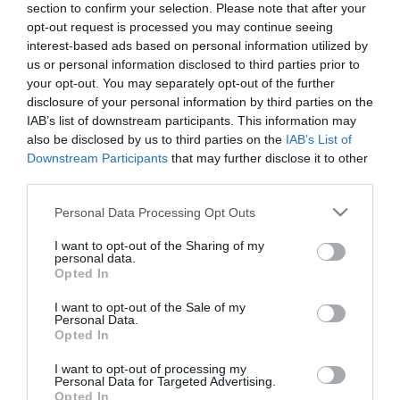
Το πρόγραμμα των «πράσινων» περιλάμβανε στην
section to confirm your selection. Please note that after your
αρχή ζέσταμα, στη συνέχεια ασκήσεις πέντε εναντίον
opt-out request is processed you may continue seeing
interest-based ads based on personal information utilized by
δυο ακολούθως, ασκήσεις κυκλοφορίας της μπάλας
us or personal information disclosed to third parties prior to
και εξάσκηση στα τελειώματα.
your opt-out. You may separately opt-out of the further
disclosure of your personal information by third parties on the
IAB’s list of downstream participants. This information may
Χουχούμης, Πέτριτς και Κλωναρίδης συνέχισαν τη
also be disclosed by us to third parties on the
IAB’s List of
θεραπεία τους, ενώ Σπυρόπουλος και Πράνιτς
Downstream Participants
that may further disclose it to other
third parties.
προπονήθηκαν ατομικά.
Please note that this website/app uses one or more Google
Personal Data Processing Opt Outs
Μετά το τέλος της προπόνησης ανακοινώθηκε η
services and may gather and store information including but
not limited to your visit or usage behaviour. You may click to
I want to opt-out of the Sharing of my
αποστολή για τον αγώνα με τους Αρκάδες, που θα
personal data.
grant or deny consent to Google and its third-party tags to
Opted In
διεξαχθεί στο «Απόστολος Νικολαϊδης», στο πλαίσιο
use your data for below specified purposes in below Google
consent section.
της 5ης αγωνιστικής των Play-offs της Super League
I want to opt-out of the Sale of my
Personal Data.
ΟΠΑΠ 2014/15.
Opted In
I want to opt-out of processing my
Στη διάθεση του Γιάννη Αναστασίου βρίσκονται οι:
Personal Data for Targeted Advertising.
Opted In