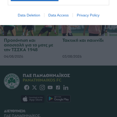
I want to allow Google to enable storage
related to security, including authentication
Data Deletion
Data Access
Privacy Policy
functionality and fraud prevention, and other
user protection.
Προπόνηση και
Τακτική και παιχνίδι
αποστολή για το ματς με
την ΤΣΣΚΑ 1948
04/08/2026
03/08/2026
ΠΑΕ ΠΑΝΑΘΗΝΑΪΚΟΣ
PANATHINAIKOS FC
ΔΙΕΥΘΥΝΣΗ:
ΠΑΕ ΠΑΝΑΘΗΝΑΪΚΟΣ,