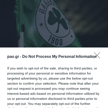
pao.gr -
Do Not Process My Personal Information
Στη σημερινή προπόνηση στο αθλητικό κέντρο της
Παιανίας, όσοι από τους ποδοσφαιριστές του
If you wish to opt-out of the sale, sharing to third parties, or
Παναθηναϊκού ξεκίνησαν στο χθεσινό αγώνα με τον
processing of your personal or sensitive information for
targeted advertising by us, please use the below opt-out
Πανθρακικό, έκαναν αποθεραπεία. Οι
section to confirm your selection. Please note that after your
υπόλοιποι αφού
opt-out request is processed you may continue seeing
interest-based ads based on personal information utilized by
έκαναν ζέσταμα, πραγματοποίησαν ασκήσεις
us or personal information disclosed to third parties prior to
φυσικής κατάστασης και ολοκλήρωσαν το
your opt-out. You may separately opt-out of the further