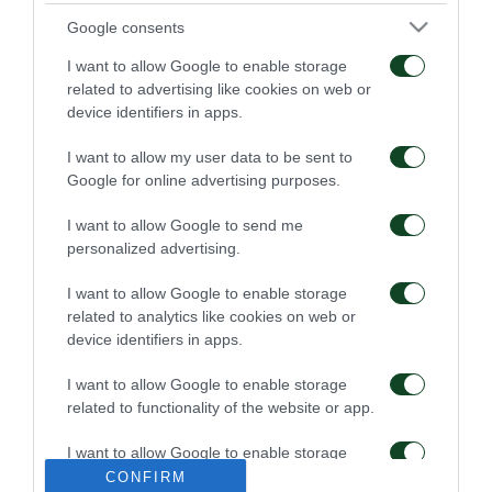
Google consents
I want to allow Google to enable storage
related to advertising like cookies on web or
device identifiers in apps.
Πρώτη προπόνηση για
Για την πρόκριση στη
I want to allow my user data to be sent to
τον Γκαρσία
Σόφια
Google for online advertising purposes.
06/08/2026
05/08/2026
I want to allow Google to send me
personalized advertising.
I want to allow Google to enable storage
related to analytics like cookies on web or
device identifiers in apps.
I want to allow Google to enable storage
Η ευρωπαϊκή λίστα για
Ιατρική ενημέρωση για
related to functionality of the website or app.
τα παιχνίδια με την
τον Ανδρέα Τετέι
ΤΣΣΚΑ 1948
I want to allow Google to enable storage
05/08/2026
04/08/2026
related to personalization.
CONFIRM