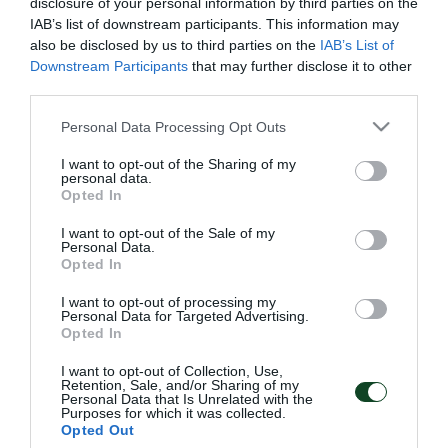
disclosure of your personal information by third parties on the
πρόγραμμα παίζοντας δίτερμα, αρχικά με
IAB’s list of downstream participants. This information may
περιορισμούς και στη συνέχεια ελεύθερα. Ατομικά
also be disclosed by us to third parties on the
IAB’s List of
Downstream Participants
that may further disclose it to other
προπονήθηκαν οι Μαχλελής και Ρουκάβινα, ενώ ο
third parties.
Λέτο συμμετείχε στο ζέσταμα και στις ασκήσεις
Please note that this website/app uses one or more Google
Personal Data Processing Opt Outs
φυσικής κατάστασης με την υπόλοιπη ομάδα και
services and may gather and store information including but
ύστερα ακολούθησε ατομικό πρόγραμμα. Στη
not limited to your visit or usage behaviour. You may click to
I want to opt-out of the Sharing of my
personal data.
grant or deny consent to Google and its third-party tags to
προπόνηση της πρώτης ομάδας συμμετείχαν και οι
Opted In
use your data for below specified purposes in below Google
ποδοσφαιριστές της golden team Φέτσης, Λιόλιος,
consent section.
I want to opt-out of the Sale of my
Personal Data.
Τσίγκρος και Lando Fusu. Οι Τζόρβας και
Opted In
Καραγκούνης απουσίαζαν από την σημερινή
I want to opt-out of processing my
προπόνηση λόγω άδειας.
Personal Data for Targeted Advertising.
Opted In
I want to opt-out of Collection, Use,
Retention, Sale, and/or Sharing of my
Personal Data that Is Unrelated with the
Purposes for which it was collected.
ΑΓΩΝΙΣΤΙΚΑ
Opted Out