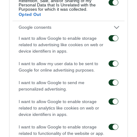
Retention, Sale, and/or Sharing of my
Personal Data that Is Unrelated with the
Ατζαγκούν, Πέτριτς, Καρέλης, Κλωναρίδης, Νίνης,
Purposes for which it was collected.
Opted Out
Μπούι και Μπερίσα.
Google consents
I want to allow Google to enable storage
related to advertising like cookies on web or
ΑΓΩΝΙΣΤΙΚΑ
device identifiers in apps.
I want to allow my user data to be sent to
Google for online advertising purposes.
I want to allow Google to send me
personalized advertising.
Πρώτη προπόνηση για
Για την πρόκριση στη
I want to allow Google to enable storage
τον Γκαρσία
Σόφια
related to analytics like cookies on web or
device identifiers in apps.
06/08/2026
05/08/2026
I want to allow Google to enable storage
related to functionality of the website or app.