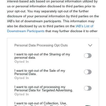
interest-based ads based on personal information utilized by
και στο τέλος εξάσκηση στα τελειώματα.
us or personal information disclosed to third parties prior to
your opt-out. You may separately opt-out of the further
Απουσίασαν ο κλινήρης Μπεργκ και ο Μέντες λόγω
disclosure of your personal information by third parties on the
IAB’s list of downstream participants. This information may
ίωσης ενώ ο Μαυρίας ακολούθησε πρόγραμμα
also be disclosed by us to third parties on the
IAB’s List of
αποκατάστασης.
Downstream Participants
that may further disclose it to other
third parties.
Μετά το τέλος της προπόνησης ανακοινώθηκε η
Please note that this website/app uses one or more Google
Personal Data Processing Opt Outs
αποστολή για τον αγώνα με τους ακρίτες, που θα
services and may gather and store information including but
not limited to your visit or usage behaviour. You may click to
I want to opt-out of the Sharing of my
διεξαχθεί στο «Απόστολος Νικολαϊδης», στο πλαίσιο
personal data.
grant or deny consent to Google and its third-party tags to
Opted In
της 32ης αγωνιστικής της Super League ΟΠΑΠ
use your data for below specified purposes in below Google
consent section.
I want to opt-out of the Sale of my
2014/15.
Personal Data.
Opted In
Στη διάθεση του Γιάννη Αναστασίου βρίσκονται οι:
I want to opt-out of processing my
Κοτσόλης, Στιλ, Αναγνωστόπουλος, Κουτρουμπής,
Personal Data for Targeted Advertising.
Opted In
Χουχούμης, Τριανταφυλλόπουλος, Σίλντενφελντ,
I want to opt-out of Collection, Use,
Νάνο, Ζέκα, Λαγός, Δώνης, Μαρινάκης, Πράνιτς,