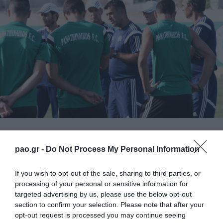
Την τελευταία του προπόνηση πριν το αυριανό
pao.gr -
Do Not Process My Personal Information
παιχνίδι με την Skoda Ξάνθη (25/04/2015 – 19:30
Novasports 1) πραγματοποίησε σήμερα το
If you wish to opt-out of the sale, sharing to third parties, or
απόγευμα ο Παναθηναϊκός στο Κορωπί.
processing of your personal or sensitive information for
targeted advertising by us, please use the below opt-out
Το πρόγραμμα των «πράσινων» περιλάμβανε στην
section to confirm your selection. Please note that after your
opt-out request is processed you may continue seeing
αρχή ζέσταμα, στη συνέχεια οικογενειακό δίτερμα