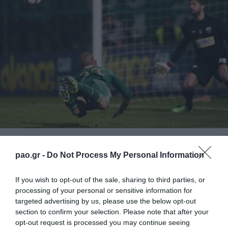
Την όγδοη φετινή και έκτη διαδοχική νίκη του στο
pao.gr -
Do Not Process My Personal Information
Πρωτάθλημα πέτυχε ο Παναθηναϊκός στο γήπεδό
του, κερδίζοντας με 1-0 τον Λεβαδειακό στο
If you wish to opt-out of the sale, sharing to third parties, or
processing of your personal or sensitive information for
«Απόστολος Νικολαϊδης», στο πλαίσιο της 18ης
targeted advertising by us, please use the below opt-out
αγωνιστικής.
section to confirm your selection. Please note that after your
opt-out request is processed you may continue seeing