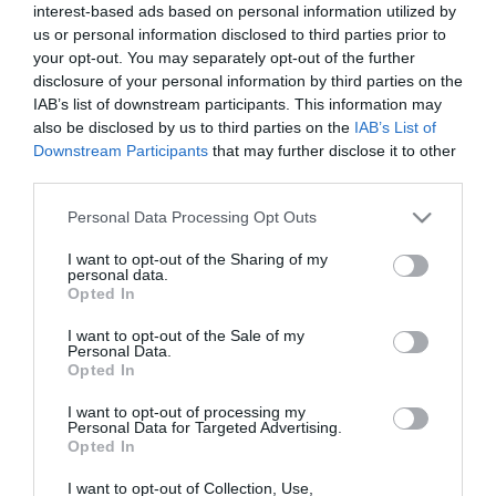
Οι «πράσινοι» πήραν για δεύτερο συνεχόμενο
interest-based ads based on personal information utilized by
us or personal information disclosed to third parties prior to
παιχνίδι γκολ από στατική φάση, όταν στο 29’ ο
your opt-out. You may separately opt-out of the further
Πράνιτς εκτέλεσε ένα φάουλ και ο Πέτριτς με
disclosure of your personal information by third parties on the
IAB’s list of downstream participants. This information may
εντυπωσιακή κεφαλιά έστειλε την μπάλα στα δίχτυα
also be disclosed by us to third parties on the
IAB’s List of
του Σηφάκη.
Downstream Participants
that may further disclose it to other
third parties.
ΣΚΟΡΕΡ
: 29’ Πέτριτς
Please note that this website/app uses one or more Google
Personal Data Processing Opt Outs
services and may gather and store information including but
ΠΑΝΑΘΗΝΑΪΚΟΣ
: Στιλ, Τριανταφυλλόπουλος,
not limited to your visit or usage behaviour. You may click to
I want to opt-out of the Sharing of my
personal data.
Ταυλαρίδης, Σίλντενφελντ, Χουχούμης, Μέντες (58’
grant or deny consent to Google and its third-party tags to
Opted In
use your data for below specified purposes in below Google
Λαγός), Πράνιτς, Ατζαγκούν, Πέτριτς (76’ Καρέλης),
consent section.
I want to opt-out of the Sale of my
Κλωναρίδης (66’ Ζέκα), Μπεργκ.
Personal Data.
Opted In
ΛΕΒΑΔΕΙΑΚΟΣ
: Σηφάκης, Νικολακάκης (81’
I want to opt-out of processing my
Personal Data for Targeted Advertising.
Μάγκας), Τομάς, Κώτσιος, Βούκσεβιτς, Μαχαίρας,
Opted In
Ορτέγκα (72’ Σοτέλο), Γκόμεζ, Μάντζιος, Σκέμπης
I want to opt-out of Collection, Use,