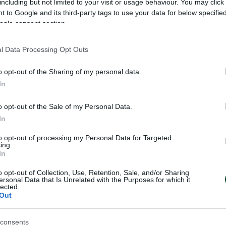
including but not limited to your visit or usage behaviour. You may click 
 to Google and its third-party tags to use your data for below specifi
ogle consent section.
αρχή ζέσταμα, στη συνέχεια ασκήσεις ανάπτυξης, ακ
σεις κυκλοφορίας της μπάλας.
l Data Processing Opt Outs
 Μπερίσα και Μαρινάκης λόγω γαστρεντερίτιδας, ενώ 
o opt-out of the Sharing of my personal data.
ροπονηθεί, επίσης λόγω ίωσης.
In
ούν ξανά αύριο στις 4 το μεσημέρι.
o opt-out of the Sale of my Personal Data.
In
to opt-out of processing my Personal Data for Targeted
ing.
In
o opt-out of Collection, Use, Retention, Sale, and/or Sharing
ersonal Data that Is Unrelated with the Purposes for which it
lected.
Out
consents