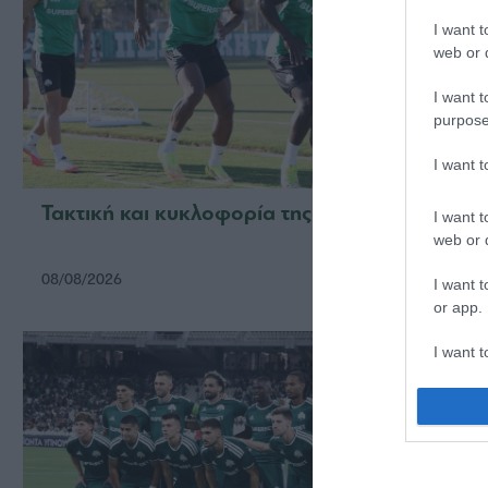
I want t
web or d
I want t
purpose
I want 
Τακτική και κυκλοφορία της μπάλας
Πρώτη
I want t
web or d
08/08/2026
06/08/2
I want t
or app.
I want t
I want t
authenti