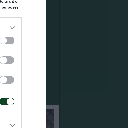
to grant or
ed purposes
ολούθως
ο Πράνιτς