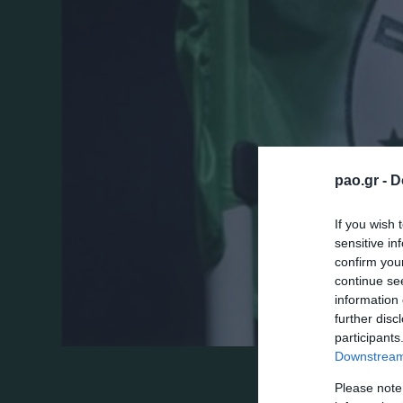
pao.gr -
D
If you wish 
sensitive in
confirm you
continue se
information 
further disc
participants
Downstream 
Πρωινή προπόνηση στο Κορωπί περιλάμβα
Please note