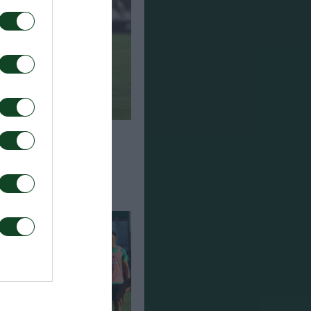
η στη Σόφια