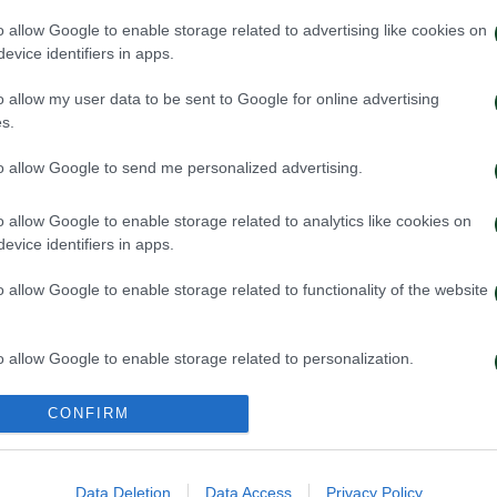
o allow Google to enable storage related to advertising like cookies on
evice identifiers in apps.
o allow my user data to be sent to Google for online advertising
s.
to allow Google to send me personalized advertising.
 προπόνηση για τον Γκαρσία
Για την πρόκρισ
o allow Google to enable storage related to analytics like cookies on
evice identifiers in apps.
026
05/08/2026
o allow Google to enable storage related to functionality of the website
o allow Google to enable storage related to personalization.
o allow Google to enable storage related to security, including
CONFIRM
cation functionality and fraud prevention, and other user protection.
Data Deletion
Data Access
Privacy Policy