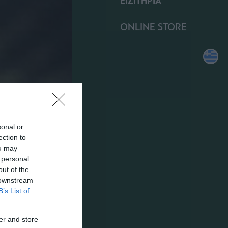
ΕΙΣΙΤΗΡΙΑ
ONLINE STORE
sonal or
ection to
ou may
 personal
out of the
 downstream
B’s List of
er and store