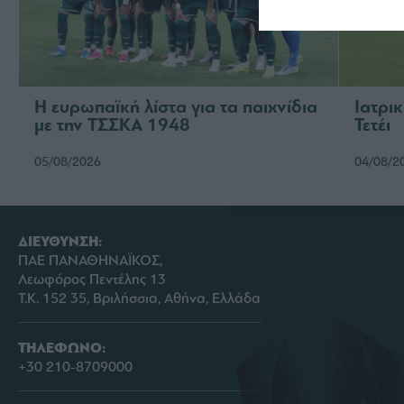
Η ευρωπαϊκή λίστα για τα παιχνίδια
Ιατρι
με την ΤΣΣΚΑ 1948
Τετέι
05/08/2026
04/08/2
ΔΙΕΥΘΥΝΣΗ:
ΠΑΕ ΠΑΝΑΘΗΝΑΪΚΟΣ,
Λεωφόρος Πεντέλης 13
Τ.Κ. 152 35, Βριλήσσια, Αθήνα, Ελλάδα
ΤΗΛΕΦΩΝΟ:
+30 210-8709000