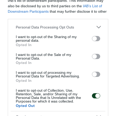
IAB’s list of downstream participants. This information may
Γιόσου Σαριέγκι ο οποίος συμπλήρωσε 4 κίτρινες
also be disclosed by us to third parties on the
IAB’s List of
κάρτες, θα εκτίσει την ποινή του την 10η αγωνιστική
Downstream Participants
that may further disclose it to other
third parties.
ημέρα της Superleague στον αγώνα Λεβαδειακός –
Παναθηναϊκός. Τέλος, μετά την ολοκλήρωση των
Please note that this website/app uses one or more Google
Personal Data Processing Opt Outs
services and may gather and store information including but
ιατρικών εξετάσεων στις οποίες υποβλήθηκε ο
not limited to your visit or usage behaviour. You may click to
I want to opt-out of the Sharing of my
personal data.
Ζιλμπέρτο Σίλβα, διαπιστώθηκε ότι ο Βραζιλιάνος
grant or deny consent to Google and its third-party tags to
Opted In
use your data for below specified purposes in below Google
ποδοσφαιριστής έχει υποστεί θλάση 2ου βαθμού
consent section.
I want to opt-out of the Sale of my
στο υπακάνθιο μυ του αριστερού του χεριού, και θα
Personal Data.
Opted In
ακολουθήσει συντηρητική αγωγή.
I want to opt-out of processing my
Personal Data for Targeted Advertising.
Opted In
I want to opt-out of Collection, Use,
ΑΓΩΝΙΣΤΙΚΑ
Retention, Sale, and/or Sharing of my
Personal Data that Is Unrelated with the
Purposes for which it was collected.
Opted Out