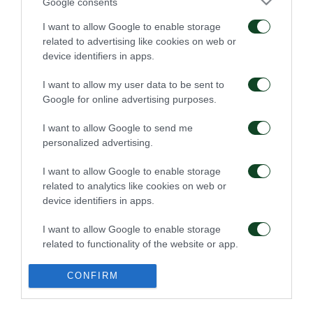
Google consents
I want to allow Google to enable storage
related to advertising like cookies on web or
Πρώτη προπόνηση για
Για την πρόκριση στη
device identifiers in apps.
τον Γκαρσία
Σόφια
I want to allow my user data to be sent to
06/08/2026
05/08/2026
Google for online advertising purposes.
I want to allow Google to send me
personalized advertising.
I want to allow Google to enable storage
related to analytics like cookies on web or
device identifiers in apps.
Η ευρωπαϊκή λίστα για
Ιατρική ενημέρωση για
τα παιχνίδια με την
τον Ανδρέα Τετέι
I want to allow Google to enable storage
ΤΣΣΚΑ 1948
related to functionality of the website or app.
05/08/2026
04/08/2026
I want to allow Google to enable storage
CONFIRM
related to personalization.