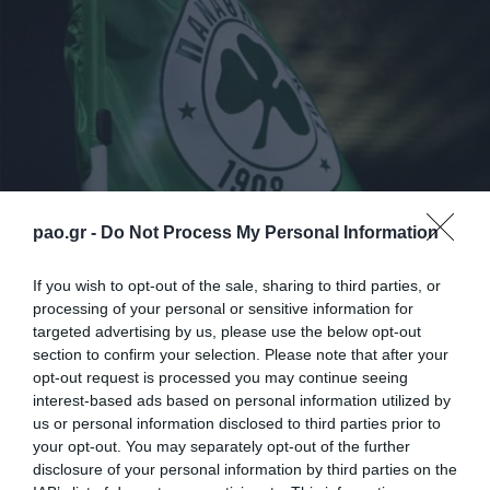
pao.gr -
Do Not Process My Personal Information
Και οι 18 ποδοσφαιριστές που μετείχαν στην
If you wish to opt-out of the sale, sharing to third parties, or
αποστολή του χθεσινού αγώνα εναντίον του ΠΑΟΚ,
processing of your personal or sensitive information for
είχαν σήμερα ρεπό. Οι υπόλοιποι ξεκίνησαν με
targeted advertising by us, please use the below opt-out
section to confirm your selection. Please note that after your
ζέσταμα, συνέχισαν με ασκήσεις κυκλοφορίας της
opt-out request is processed you may continue seeing
μπάλας και ολοκλήρωσαν το πρόγραμμα κάνοντας
interest-based ads based on personal information utilized by
us or personal information disclosed to third parties prior to
εξάσκηση στα τελειώματα των φάσεων. Ατομικό
your opt-out. You may separately opt-out of the further
πρόγραμμα ακολούθησε ο Στέργος Μαρίνος. Ο
disclosure of your personal information by third parties on the