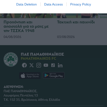
I want to allow Google to enable storage
Data Deletion
Data Access
Privacy Policy
related to security, including authentication
functionality and fraud prevention, and other
user protection.
Προπόνηση και
Τακτική και παιχνίδι
αποστολή για το ματς με
την ΤΣΣΚΑ 1948
04/08/2026
03/08/2026
ΠΑΕ ΠΑΝΑΘΗΝΑΪΚΟΣ
PANATHINAIKOS FC
ΔΙΕΥΘΥΝΣΗ:
ΠΑΕ ΠΑΝΑΘΗΝΑΪΚΟΣ,
Λεωφόρος Πεντέλης 13
Τ.Κ. 152 35, Βριλήσσια, Αθήνα, Ελλάδα