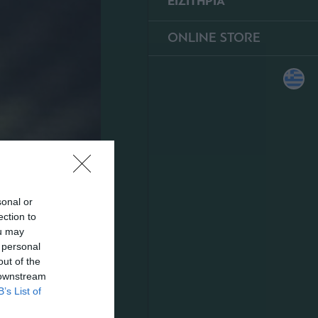
ΕΙΣΙΤΗΡΙΑ
ONLINE STORE
sonal or
ection to
ou may
 personal
out of the
 downstream
B’s List of
ς