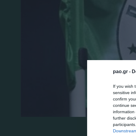
pao.gr -
D
If you wish 
sensitive in
confirm you
continue se
information 
further disc
participants
Το σημερινό πρόγραμμα στο αθλητικό κέν
Downstream 