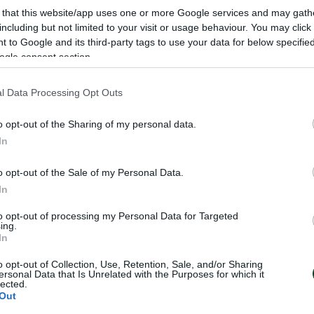
την πρωινή προπόνηση, οι ποδοσφαιριστές έκαναν ζέ
 that this website/app uses one or more Google services and may gath
ου κατέληγαν σε σούτ και η προπόνηση ολοκληρώθηκε 
including but not limited to your visit or usage behaviour. You may click 
 to Google and its third-party tags to use your data for below specifi
ι να παίζουν δίτερμα εναλλάξ. Θεραπεία έκανε ο Σεϊταρ
ogle consent section.
κό πρόγραμμα και στη συνέχεια έκαναν θεραπεία.
l Data Processing Opt Outs
ζέσταμα, ασκήσεις με σέντρες, σούτ και τελειώματα, 
χωρίζονται σε δύο ομάδες και να παίζουν οικογενεια
o opt-out of the Sharing of my personal data.
In
η θεραπεία του, ενώ ο Σαριέγκι προπονήθηκε κανονικά μ
 Μαρίνος και Σισέ. Ο Σισέ κατά την διάρκεια της απ
o opt-out of the Sale of my Personal Data.
In
στερό δικέφαλο και ακολούθησε ατομικό πρόγραμμα γ
to opt-out of processing my Personal Data for Targeted
ing.
In
o opt-out of Collection, Use, Retention, Sale, and/or Sharing
ersonal Data that Is Unrelated with the Purposes for which it
lected.
Out