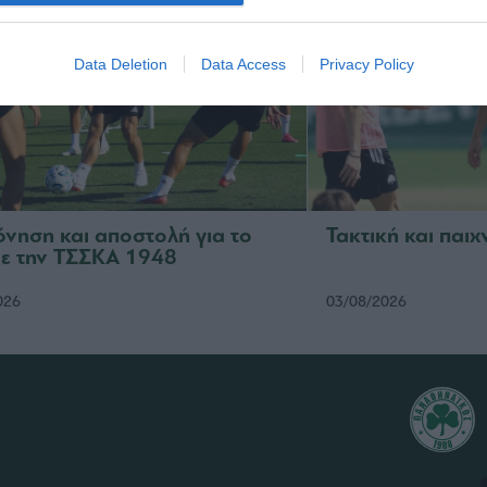
Data Deletion
Data Access
Privacy Policy
νηση και αποστολή για το
Τακτική και παιχ
με την ΤΣΣΚΑ 1948
026
03/08/2026