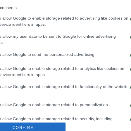
consents
o allow Google to enable storage related to advertising like cookies on
evice identifiers in apps.
o allow my user data to be sent to Google for online advertising
s.
to allow Google to send me personalized advertising.
o allow Google to enable storage related to analytics like cookies on
evice identifiers in apps.
ην πρόκριση στη Σόφια
Η ευρωπαϊκή λίστ
o allow Google to enable storage related to functionality of the website
με την ΤΣΣΚΑ 1
026
05/08/2026
o allow Google to enable storage related to personalization.
o allow Google to enable storage related to security, including
cation functionality and fraud prevention, and other user protection.
CONFIRM