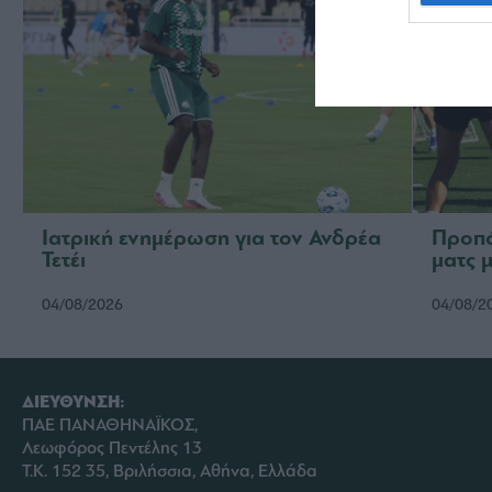
Ιατρική ενημέρωση για τον Ανδρέα
Προπό
Τετέι
ματς 
04/08/2026
04/08/2
ΔΙΕΥΘΥΝΣΗ:
ΠΑΕ ΠΑΝΑΘΗΝΑΪΚΟΣ,
Λεωφόρος Πεντέλης 13
Τ.Κ. 152 35, Βριλήσσια, Αθήνα, Ελλάδα