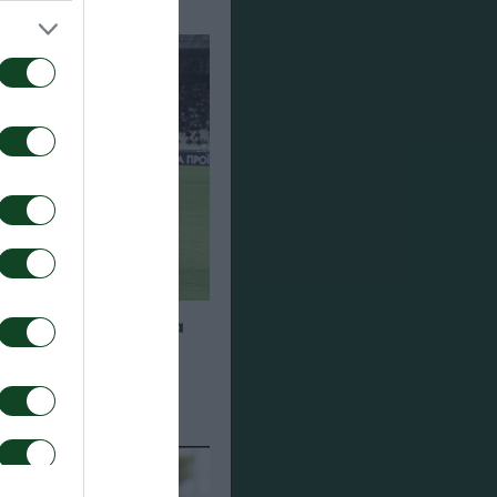
α για τα παιχνίδια
948