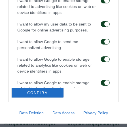
I want to allow Google to enable storage
related to advertising like cookies on web or
09/08/2026
08/08/2026
device identifiers in apps.
I want to allow my user data to be sent to
Google for online advertising purposes.
I want to allow Google to send me
personalized advertising.
Πρώτη προπόνηση για
Για την πρόκριση στη
I want to allow Google to enable storage
τον Γκαρσία
Σόφια
related to analytics like cookies on web or
device identifiers in apps.
06/08/2026
05/08/2026
I want to allow Google to enable storage
related to functionality of the website or app.
CONFIRM
I want to allow Google to enable storage
related to personalization.
Data Deletion
Data Access
Privacy Policy
I want to allow Google to enable storage
Η ευρωπαϊκή λίστα για
Ιατρική ενημέρωση για
related to security, including authentication