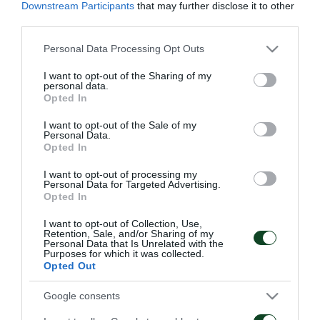
Downstream Participants
that may further disclose it to other
κ. Χενκ τεν Κάτε θα γίνει στο ίδιο μέρος στις 18.00
third parties.
και η προπόνηση των «πρασίνων» θα ξεκινήσει στις
Please note that this website/app uses one or more Google
Personal Data Processing Opt Outs
services and may gather and store information including but
20.00 η οποία θα γίνει στην Παιανία. Τα πρώτα 15
not limited to your visit or usage behaviour. You may click to
I want to opt-out of the Sharing of my
λεπτά των προπονήσεων των δύο ομάδων θα είναι
personal data.
grant or deny consent to Google and its third-party tags to
Opted In
use your data for below specified purposes in below Google
ανοικτά για τους εκπροσώπους του Τύπου.
consent section.
I want to opt-out of the Sale of my
Personal Data.
Opted In
I want to opt-out of processing my
ΑΓΩΝΙΣΤΙΚΑ
Personal Data for Targeted Advertising.
Opted In
I want to opt-out of Collection, Use,
Retention, Sale, and/or Sharing of my
Personal Data that Is Unrelated with the
Purposes for which it was collected.
Opted Out
Google consents
Επιστροφή Τετέι στο «Γ.
Τακτική και κυκλοφορία
Καλαφάτης»
της μπάλας