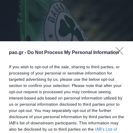
pao.gr -
Do Not Process My Personal Information
If you wish to opt-out of the sale, sharing to third parties, or
processing of your personal or sensitive information for
Η αποστολή της Galatasaray θα φτάσει στην Αθήνα
targeted advertising by us, please use the below opt-out
με πτήση τσάρτερ την Τετάρτη 16/09 στις 13.20. Η
section to confirm your selection. Please note that after your
opt-out request is processed you may continue seeing
συνέντευξη Τύπου του προπονητή των
interest-based ads based on personal information utilized by
φιλοξενούμενων Φρανκ Ράικαρντ θα γίνει στην
us or personal information disclosed to third parties prior to
your opt-out. You may separately opt-out of the further
αίθουσα Τύπου του ΟΑΚΑ στις 18.45 ενώ στις 19.00
disclosure of your personal information by third parties on the
θα ξεκινήσει η προπόνηση της τούρκικης ομάδας. Η
IAB’s list of downstream participants. This information may
also be disclosed by us to third parties on the
IAB’s List of
συνέντευξη Τύπου του προπονητή του «Τριφυλλιού»