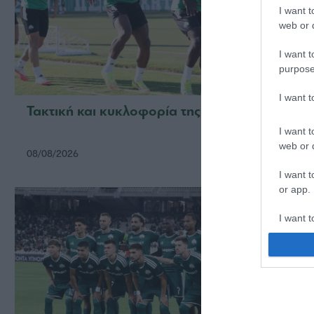
I want t
web or d
I want t
purpose
I want 
Τακτική και κυκλοφορία της μπάλας
Πρώτη
I want t
web or d
08/08/2026
06/08/2
I want t
or app.
I want t
I want t
authenti