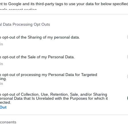
 to Google and its third-party tags to use your data for below specifi
δι κατοχής της μπάλας “5-2”, και ολοκλήρωσαν το πρόγ
ogle consent section.
. Οι Ζιλμπέρτο, Γκάμπριελ, Σεϊταρίδης και Καρνέζης 
l Data Processing Opt Outs
ο σημερινό αγώνα της Golden Team.
o opt-out of the Sharing of my personal data.
θηκε η αποστολή της ομάδας για τον αυριανό εντός έ
In
: Ζιλμπέρτο, Γκάμπριελ, Σεϊταρίδης, Καρνέζης και Μαχ
o opt-out of the Sale of my Personal Data.
In
to opt-out of processing my Personal Data for Targeted
ing.
In
o opt-out of Collection, Use, Retention, Sale, and/or Sharing
ersonal Data that Is Unrelated with the Purposes for which it
lected.
Out
consents