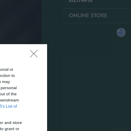
ΕΙΣΙΤΗΡΙΑ
ONLINE STORE
sonal or
ection to
ou may
 personal
out of the
 downstream
B’s List of
er and store
to grant or
κού έκαναν