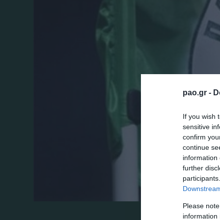
pao.gr -
D
If you wish 
sensitive in
confirm you
continue se
information 
further disc
participants
Downstream 
Please note
information 
Στη σημερινή προπόνηση στο αθλητικό κέ