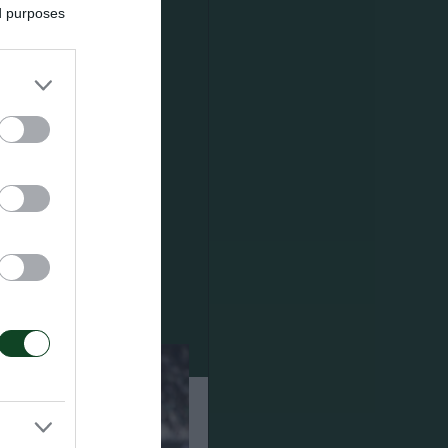
ed purposes
ραμμα με
έκαναν
δρας αγώνα
λελής.