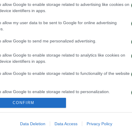
o allow Google to enable storage related to advertising like cookies on
evice identifiers in apps.
o allow my user data to be sent to Google for online advertising
s.
to allow Google to send me personalized advertising.
 προπόνηση για τον Γκαρσία
Για την πρόκρισ
o allow Google to enable storage related to analytics like cookies on
evice identifiers in apps.
026
05/08/2026
o allow Google to enable storage related to functionality of the website
o allow Google to enable storage related to personalization.
CONFIRM
o allow Google to enable storage related to security, including
cation functionality and fraud prevention, and other user protection.
Data Deletion
Data Access
Privacy Policy