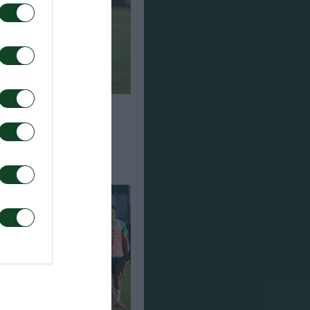
η στη Σόφια