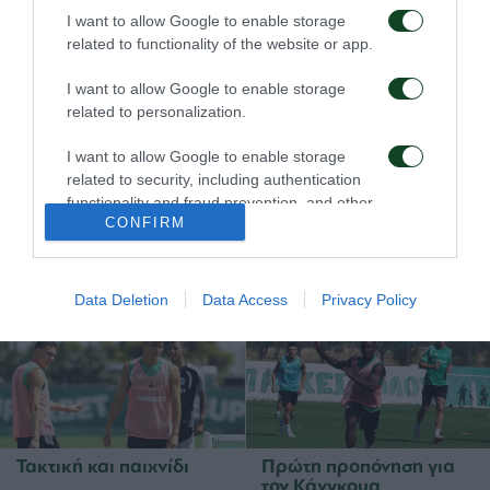
I want to allow Google to enable storage
05/08/2026
05/08/2026
related to functionality of the website or app.
I want to allow Google to enable storage
related to personalization.
I want to allow Google to enable storage
related to security, including authentication
functionality and fraud prevention, and other
Ιατρική ενημέρωση για
Προπόνηση και
CONFIRM
user protection.
τον Ανδρέα Τετέι
αποστολή για το ματς με
την ΤΣΣΚΑ 1948
04/08/2026
04/08/2026
Data Deletion
Data Access
Privacy Policy
Τακτική και παιχνίδι
Πρώτη προπόνηση για
τον Κάνγκουα