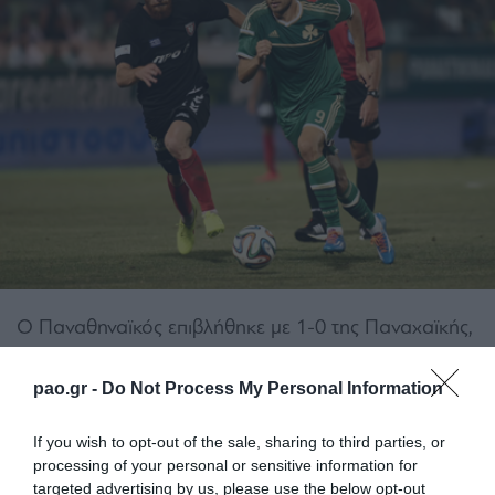
Ο Παναθηναϊκός επιβλήθηκε με 1-0 της Παναχαϊκής,
σε φιλικό παιχνίδι που έγινε οκτώ ημέρες πριν το
pao.gr -
Do Not Process My Personal Information
πρώτο του ματς με τη Μίντιλαντ για τα play offs του
Europa League, στο «Απόστολος Νικολαϊδης».
If you wish to opt-out of the sale, sharing to third parties, or
processing of your personal or sensitive information for
Ο Γιάννης Αναστασίου μοίρασε ως επί το πλείστον
targeted advertising by us, please use the below opt-out