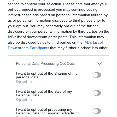
section to confirm your selection. Please note that after your
τον χρόνο συμμετοχής, ενώ το ντεμπούτο του με το
opt-out request is processed you may continue seeing
«τριφύλλι» έκανε ο νεοαποκτηθέντας Μπούι. Στα
interest-based ads based on personal information utilized by
αξιοσημείωτα και η επιστροφή του Μπαϊράμι στη
us or personal information disclosed to third parties prior to
your opt-out. You may separately opt-out of the further
δράση μετά από διάστημα 6,5 μηνών.
disclosure of your personal information by third parties on the
IAB’s list of downstream participants. This information may
ΣΚΟΡΕΡ
: 55’ Μπεργκ
also be disclosed by us to third parties on the
IAB’s List of
Downstream Participants
that may further disclose it to other
ΠΑΝΑΘΗΝΑΪΚΟΣ
: Στιλ, Μπούρμπος (66’
third parties.
Σπυρόπουλος), Κουτρουμπής (46’
Please note that this website/app uses one or more Google
Personal Data Processing Opt Outs
services and may gather and store information including but
Τριανταφυλλόπουλος), Ρισβάνης (46’ Σίλντενφελντ),
not limited to your visit or usage behaviour. You may click to
I want to opt-out of the Sharing of my
Χουχούμης (72’ Μπαϊράμι), Μέντες (46’ Λαγός),
personal data.
grant or deny consent to Google and its third-party tags to
Opted In
use your data for below specified purposes in below Google
Δώνης (46’ Πράνιτς), Μπούι (66’ Νάνο), Καρέλης,
consent section.
I want to opt-out of the Sale of my
Ντίνας (46’ Ατζαγκούν), Μπεργκ.
Personal Data.
Opted In
ΠΑΝΑΧΑΪΚΗ
: Μπαλασκάκης (46’ Κοντοπίδης),
I want to opt-out of processing my
Ασίγκμπα (46’ Πλέγας), Αλμπί Αλά, Γκατιάγκα (46’
Personal Data for Targeted Advertising.