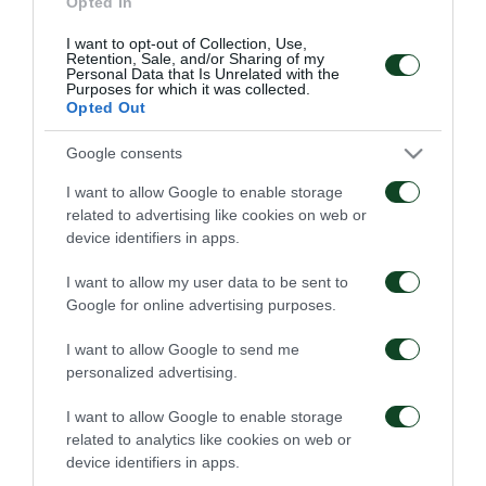
Opted In
Αναστασόπουλος), Στεργίδης (46’ Σκερλετίδης),
I want to opt-out of Collection, Use,
Μαρουκάκης, Ντακόστα (46’ Ζλατκόφσκι),
Retention, Sale, and/or Sharing of my
Personal Data that Is Unrelated with the
Μασούρας (46’ Χαρτσιάς), Κοντοχρήστος (46’
Purposes for which it was collected.
Opted Out
Χούσας), Μπάλου (57’ Τσούπρος), Τσώνης (57’
Πατηνιώτης).
Google consents
I want to allow Google to enable storage
related to advertising like cookies on web or
device identifiers in apps.
ΑΓΩΝΙΣΤΙΚΑ
I want to allow my user data to be sent to
Google for online advertising purposes.
I want to allow Google to send me
personalized advertising.
I want to allow Google to enable storage
related to analytics like cookies on web or
Για την πρόκριση στη
Η ευρωπαϊκή λίστα για
Σόφια
τα παιχνίδια με την
device identifiers in apps.
ΤΣΣΚΑ 1948