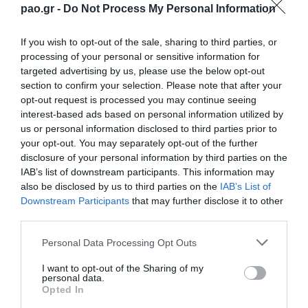
pao.gr -
Do Not Process My Personal Information
εκτός έδρας της Κέρκυρας, στο πλαίσιο της 12ης
αγωνιστικής ημέρας της ΟΠΑΠ Superleague. Το
If you wish to opt-out of the sale, sharing to third parties, or
σκορ στο ΕΑΚ Κέρκυρας άνοιξε ο Σισέ από το
processing of your personal or sensitive information for
targeted advertising by us, please use the below opt-out
σημείο του πέναλτι στο 79ο λεπτό. Ένα λεπτό
section to confirm your selection. Please note that after your
νωρίτερα ο Κατσουράνης είχε τροφοδοτήσει με
opt-out request is processed you may continue seeing
interest-based ads based on personal information utilized by
ωραία μακρινή μπαλιά τον Γάλλο επιθετικό, ο
us or personal information disclosed to third parties prior to
οποίος στη συνέχεια ανατράπηκε από τον
your opt-out. You may separately opt-out of the further
disclosure of your personal information by third parties on the
Κωνσταντόπουλο εντός της μεγάλης περιοχής των
IAB’s list of downstream participants. This information may
γηπεδούχων. Το τελικό 0-2 διαμορφώθηκε στις
also be disclosed by us to third parties on the
IAB’s List of
Downstream Participants
that may further disclose it to other
καθυστερήσεις του αγώνα από τον Σισέ, θυμίζοντας
third parties.
κατά πολύ τον τρόπο με τον οποίο οι «Πράσινοι»
Please note that this website/app uses one or more Google
Personal Data Processing Opt Outs
κέρδισαν το πέναλτι από το οποίο προήλθε το
services and may gather and store information including but
πρώτο γκολ της αναμέτρησης. Ο Κατσουράνης
not limited to your visit or usage behaviour. You may click to
I want to opt-out of the Sharing of my
personal data.
grant or deny consent to Google and its third-party tags to
βρήκε τον Σισέ λίγο έξω από την μεγάλη περιοχή της
Opted In
use your data for below specified purposes in below Google