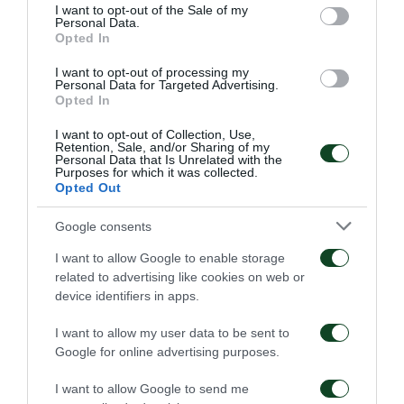
Κέρκυρας και στη συνέχεια αφού πέρασε και τον
consent section.
I want to opt-out of the Sale of my
Personal Data.
τερματοφύλακα των γηπεδούχων, ο πρώτος
Opted In
σκόρερ της ΟΠΑΠ Superleague πλάσαρε σε κενή
I want to opt-out of processing my
εστία, φτάνοντας αισίως τα 12 τέρματα στο φετινό
Personal Data for Targeted Advertising.
Opted In
πρωτάθλημα.
I want to opt-out of Collection, Use,
Retention, Sale, and/or Sharing of my
Κέρκυρα
: Κωνσταντόπουλος, Βενέτης, Στολτίδης,
Personal Data that Is Unrelated with the
Purposes for which it was collected.
Καλαντζής (6’ Γιάντσης), Τσίγκας, Παρασκευαΐδης
Opted Out
(82’ Χαμπλ), Μαϊστόροβιτς, Κοντοδήμος,
Google consents
Γκουστάβο, Επστάϊν, Μακρής (73’ Φλαβίνιο).
I want to allow Google to enable storage
related to advertising like cookies on web or
Παναθηναϊκός
: Τζόρβας, Μπουμσόνγκ, Καντέ, Σισέ,
device identifiers in apps.
Ζιλμπέρτο, Πλεσί (61’ Κατσουράνης),
I want to allow my user data to be sent to
Χριστοδουλόπουλος, Μαρίνος (35’ Δημούτσος),
Google for online advertising purposes.
Βύντρα, Καραγκούνης (61’ Πετρόπουλος),
I want to allow Google to send me
Σπυρόπουλος.