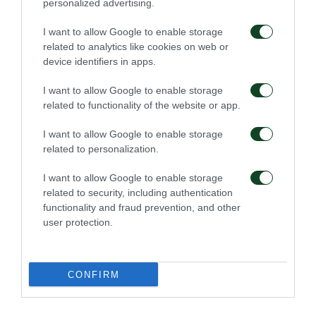
personalized advertising.
I want to allow Google to enable storage
related to analytics like cookies on web or
device identifiers in apps.
ΑΓΩΝΙΣΤΙΚΑ
I want to allow Google to enable storage
related to functionality of the website or app.
I want to allow Google to enable storage
related to personalization.
Πρώτη προπόνηση για
I want to allow Google to enable storage
Για την πρόκριση στη
τον Γκαρσία
Σόφια
related to security, including authentication
functionality and fraud prevention, and other
user protection.
06/08/2026
05/08/2026
CONFIRM