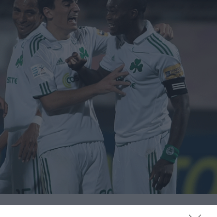
Με τελικό σκορ 0-2 επικράτησε ο Παναθηναϊκός