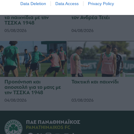
Data Deletion
Data Access
Privacy Policy
Η ευρωπαϊκή λίστα για
Ιατρική ενημέρωση για
τα παιχνίδια με την
τον Ανδρέα Τετέι
ΤΣΣΚΑ 1948
05/08/2026
04/08/2026
Προπόνηση και
Τακτική και παιχνίδι
αποστολή για το ματς με
την ΤΣΣΚΑ 1948
04/08/2026
03/08/2026
ΠΑΕ ΠΑΝΑΘΗΝΑΪΚΟΣ
PANATHINAIKOS FC