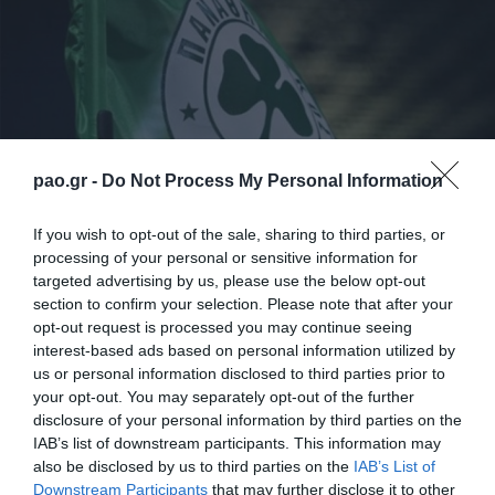
pao.gr -
Do Not Process My Personal Information
If you wish to opt-out of the sale, sharing to third parties, or
processing of your personal or sensitive information for
Η σημερινή προπόνηση του Παναθηναϊκού ξεκίνησε
targeted advertising by us, please use the below opt-out
με ζέσταμα και ολοκληρώθηκε με δίτερμα.
section to confirm your selection. Please note that after your
opt-out request is processed you may continue seeing
Μετά το τέλος της προπόνησης ο προπονητής του
interest-based ads based on personal information utilized by
us or personal information disclosed to third parties prior to
«Τριφυλλιού» κ. Χενκ τεν Κάτε ανακοίνωσε την
your opt-out. You may separately opt-out of the further
αποστολή για τον αγώνα με τον Πανθρακικό. Στην
disclosure of your personal information by third parties on the
IAB’s list of downstream participants. This information may
προπόνηση δεν πήρε μέρος ο Σιμάο που
also be disclosed by us to third parties on the
IAB’s List of
ταλαιπωρείται από ίωση Εκτός αποστολής έμειναν
Downstream Participants
that may further disclose it to other