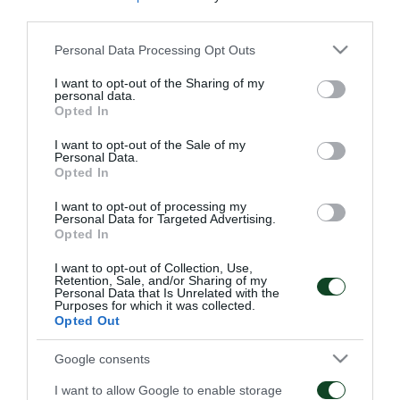
third parties.
οι Δάρλας, Σιμάο, Ρουκάβινα, Σειταρίδης, Κλέιτον,
Μάντζιος, Δημούτσος και Τζιόλης. Ο Ζιλμπέρτο
Please note that this website/app uses one or more Google
Personal Data Processing Opt Outs
services and may gather and store information including but
Σίλβα θα ενσωματωθεί αύριο στην αποστολή, ο
not limited to your visit or usage behaviour. You may click to
I want to opt-out of the Sharing of my
personal data.
οποίος φτάνει σήμερα το απόγευμα στην Ελλάδα.
grant or deny consent to Google and its third-party tags to
Opted In
use your data for below specified purposes in below Google
consent section.
I want to opt-out of the Sale of my
Personal Data.
Opted In
ΑΓΩΝΙΣΤΙΚΑ
I want to opt-out of processing my
Personal Data for Targeted Advertising.
Opted In
I want to opt-out of Collection, Use,
Retention, Sale, and/or Sharing of my
Personal Data that Is Unrelated with the
Purposes for which it was collected.
Opted Out
Προπόνηση και
Επιστροφή Τετέι στο «Γ.
αποστολή για το ματς με
Καλαφάτης»
Google consents
την ΤΣΣΚΑ 1948
I want to allow Google to enable storage
10/08/2026
09/08/2026