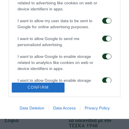
related to advertising like cookies on web or
device identifiers in apps.
I want to allow my user data to be sent to
Google for online advertising purposes.
I want to allow Google to send me
personalized advertising.
Τακτική και κυκλοφορία
Πρώτη προπόνηση για
της μπάλας
τον Γκαρσία
I want to allow Google to enable storage
related to analytics like cookies on web or
08/08/2026
06/08/2026
device identifiers in apps.
I want to allow Google to enable storage
related to functionality of the website or app.
CONFIRM
I want to allow Google to enable storage
related to personalization.
Data Deletion
Data Access
Privacy Policy
Για την πρόκριση στη
Η ευρωπαϊκή λίστα για
I want to allow Google to enable storage
Σόφια
τα παιχνίδια με την
related to security, including authentication
ΤΣΣΚΑ 1948
functionality and fraud prevention, and other