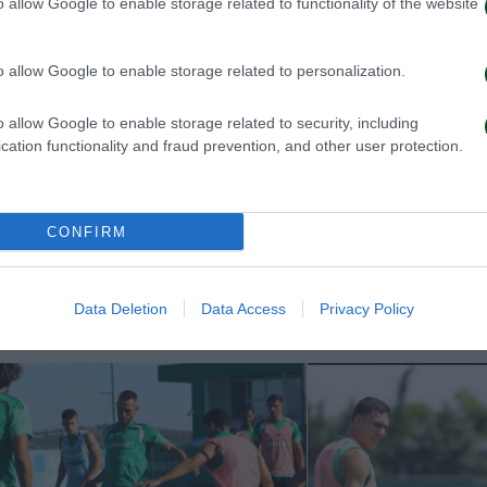
o allow Google to enable storage related to functionality of the website
o allow Google to enable storage related to personalization.
o allow Google to enable storage related to security, including
cation functionality and fraud prevention, and other user protection.
CONFIRM
ην πρόκριση στη Σόφια
Η ευρωπαϊκή λίστ
με την ΤΣΣΚΑ 1
Data Deletion
Data Access
Privacy Policy
026
05/08/2026