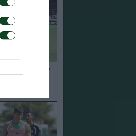
α για τα παιχνίδια
948