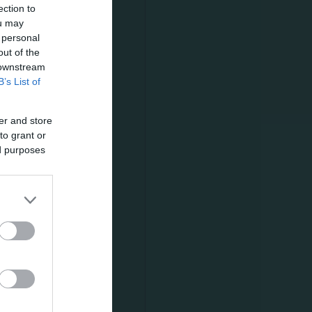
ection to
ou may
 personal
out of the
 downstream
B’s List of
ΜΟΝΟ 200
er and store
σή τους αλλά
to grant or
ed purposes