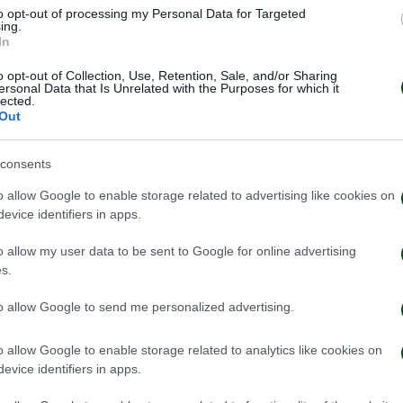
to opt-out of processing my Personal Data for Targeted
ing.
In
ίναι αριθμημένες και κατά τη διάρκεια των αγώνων θα
o opt-out of Collection, Use, Retention, Sale, and/or Sharing
ταυτοτήτων. Όποιος δεν έχει δημοσιογραφική ταυτότη
ersonal Data that Is Unrelated with the Purposes for which it
lected.
 το μέσον από το οποίο έλαβε τη διαπίστευση δεν θ
Out
ό αγώνα του ΠΑΝΑΘΗΝΑΪΚΟΥ.
consents
 μέσον επιτρέπεται να παραβρίσκεται στις Συνεντε
o allow Google to enable storage related to advertising like cookies on
evice identifiers in apps.
o allow my user data to be sent to Google for online advertising
s.
to allow Google to send me personalized advertising.
o allow Google to enable storage related to analytics like cookies on
evice identifiers in apps.