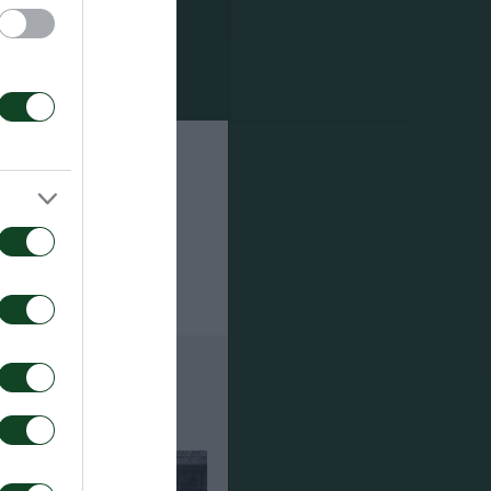
 γίνεται
τα θα
α
ύξεις Τύπου