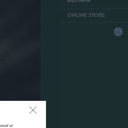
ΕΙΣΙΤΗΡΙΑ
ONLINE STORE
θηναϊκός –
sonal or