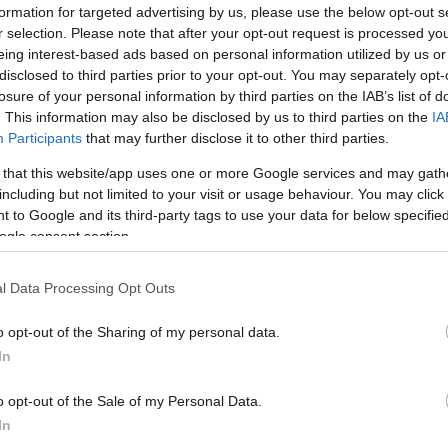
τά τους στο γραφείο τύπου της ΠΑΕ με email στο
formation for targeted advertising by us, please use the below opt-out s
τάρτη 29 Ιουλίου
.
r selection. Please note that after your opt-out request is processed y
eing interest-based ads based on personal information utilized by us or
Η ΗΜΕΡΟΜΗΝΙΑ ΔΕΝ ΓΙΝΟΝΤΑΙ ΔΕΚΤΑ ΣΕ ΚΑΜΙΑ
disclosed to third parties prior to your opt-out. You may separately opt-
losure of your personal information by third parties on the IAB’s list of
. This information may also be disclosed by us to third parties on the
IA
Participants
that may further disclose it to other third parties.
τους ευρωπαϊκούς αγώνες επιτρέπεται η διαπίστευση 
 that this website/app uses one or more Google services and may gath
εισέρχονται στο γήπεδο επιδεικνύοντας τη διαπίστευ
including but not limited to your visit or usage behaviour. You may click 
 to Google and its third-party tags to use your data for below specifi
ogle consent section.
ον έχουν ως εξής:
l Data Processing Opt Outs
o opt-out of the Sharing of my personal data.
In
ς: έως 2
ν αγώνα: έως 4
o opt-out of the Sale of my Personal Data.
In
υν τον αγώνα: 1