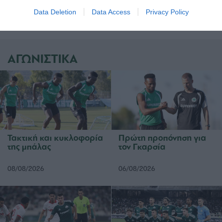
Σολτάνι.
Data Deletion
Data Access
Privacy Policy
ΑΓΩΝΙΣΤΙΚΑ
Τακτική και κυκλοφορία
Πρώτη προπόνηση για
της μπάλας
τον Γκαρσία
08/08/2026
06/08/2026