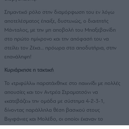
Σημαντικό ρόλο στην διαμόρφωση του εν λόγω
αποτελέσματος έπαιξε, δυστυχώς, ο διαιτητής
Μάνταλος, με την μη αποβολή του Μπαξεβανίδη
στο πρώτο ημίχρονο και την απόφασή του να
στείλει τον Ζέκα… πρόωρα στα αποδυτήρια, στην
επανάληψη!
Κυριάρχησε η τακτική
Το «τριφύλλι» παρατάχθηκε στο παιχνίδι με πολλές
απουσίες και τον Αντρέα Στραματσόνι να
«κατεβάζει» την ομάδα με σύστημα 4-2-3-1,
δίνοντας παράλληλα θέση βασικού στους
Βιγιφάνιες και Μολέδο, οι οποίοι έκαναν το
ντεμπούτο τους σήμερα.