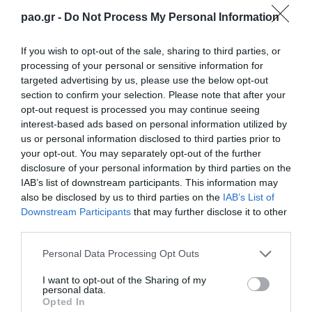
pao.gr -
Do Not Process My Personal Information
Το πρώτο ημίχρονο ήταν σε γενικές γραμμές
«σφιχτό», με τους φιλοξενούμενους να ελέγχουν τον
If you wish to opt-out of the sale, sharing to third parties, or
processing of your personal or sensitive information for
ρυθμό μέχρι το ημίωρο, έχοντας μια καλή ευκαιρία
targeted advertising by us, please use the below opt-out
να σκοράρουν σε αυτό το διάστημα, με τον Νιέτο…
section to confirm your selection. Please note that after your
opt-out request is processed you may continue seeing
interest-based ads based on personal information utilized by
Στον αντίποδα, ο Παναθηναϊκός ανέβασε την πίεσή
us or personal information disclosed to third parties prior to
του στο τελευταίο 15λεπτο, μαζί με την απόδοσή
your opt-out. You may separately opt-out of the further
του, έχοντας κι αυτός μια φάση όπου θα μπορούσε
disclosure of your personal information by third parties on the
IAB’s list of downstream participants. This information may
να ανοίξει το σκορ, με τον Βιγιαφάνιες. Ενώ
also be disclosed by us to third parties on the
IAB’s List of
δικαιούται να διαμαρτύρεται για την μη αποβολή
Downstream Participants
that may further disclose it to other
third parties.
του Μπαξεβανίδη στο 29’, με δεύτερη κίτρινη κάρτα,
Please note that this website/app uses one or more Google
Personal Data Processing Opt Outs
για σκληρό φάουλ στον Καλτσά!
services and may gather and store information including but
not limited to your visit or usage behaviour. You may click to
I want to opt-out of the Sharing of my
Άλλαξε τις ισορροπίες ο Μάνταλος!
personal data.
grant or deny consent to Google and its third-party tags to
Opted In
use your data for below specified purposes in below Google