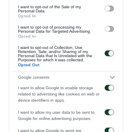
Στην επανάληψη, ο Στραματσόνι μετέφερε τον
consent section.
I want to opt-out of the Sale of my
Personal Data.
Πέτριτς στην κορυφή της επίθεσης, περνώντας πίσω
Opted In
του τον Βιγιφάνιες και βάζοντας τον Κλωναρίδη στο
I want to opt-out of processing my
αριστερό άκρο. Ωστόσο, η αποβολή του Ζέκα στο
Personal Data for Targeted Advertising.
Opted In
51ο λεπτό άλλαξε τα δεδομένα, με την Ξάνθη να
I want to opt-out of Collection, Use,
αποκτά αριθμητικό πλεονέκτημα και τον Ιταλό να
Retention, Sale, and/or Sharing of my
Personal Data that Is Unrelated with the
αναγκάζεται σε… αναπροσαρμογή σχεδίων.
Purposes for which it was collected.
Opted Out
Οι ακρίτες βρήκαν περισσότερους χώρους, πήραν
Google consents
μέτρα στο γήπεδο και κατάφεραν να φτάσουν στο
I want to allow Google to enable storage
γκολ που ήθελαν, στο 67’ με τον Σολτάνι, ο οποίος
related to advertising like cookies on web or
είχε «πρωταγωνιστήσει» και στο «κοκκίνισμα» του
device identifiers in apps.
αρχηγού του Παναθηναϊκού.
I want to allow my user data to be sent to
Google for online advertising purposes.
Στη συνέχεια, οι γηπεδούχοι προσπάθησαν να
φτάσουν στην ισοφάριση, χάνοντας κάποιες
I want to allow Google to send me