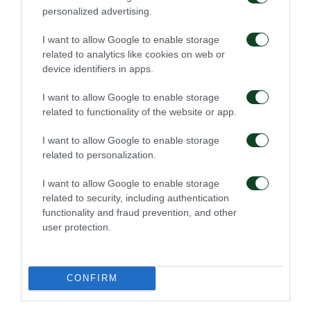
personalized advertising.
ευκαιρίες με τους Πέτριτς και Λουντ, ωστόσο η
σημαντικότερη φάση άνηκε στην ομάδα του
I want to allow Google to enable storage
related to analytics like cookies on web or
Λουτσέσκου, με το δοκάρι να σταματάει την
device identifiers in apps.
κεφαλιά του Σκούρτη, πέντε λεπτά πριν τη λήξη,
I want to allow Google to enable storage
διατηρώντας παράλληλα το 0-1 ως το τέλος…
related to functionality of the website or app.
: Στιλ, Μαρινάκης, Ταυλαρίδης,
ΠΑΝΑΘΗΝΑΪΚΟΣ
I want to allow Google to enable storage
related to personalization.
Μολέδο, Νάνο, Λαγός (76’ Λουντ), Ζέκα, Καλτσάς
(54’ Εσιέν), Πέτριτς, Βιγιαφάνιες (64’ Πράνιτς),
I want to allow Google to enable storage
related to security, including authentication
Κλωναρίδης.
functionality and fraud prevention, and other
user protection.
: Ζαρόπουλος, Μπέρτος, Καρυπίδης,
SKODA ΞΑΝΘΗ
Λισγάρας, Μπαξεβανίδης, Φλίσκας (70’
Παπαστεριανός), Ουσέρο, Ντιμίτροφ (59’
CONFIRM
Σκούρτης), Ορφανίδης, Νιέτο (80’ Βασιλακάκης),