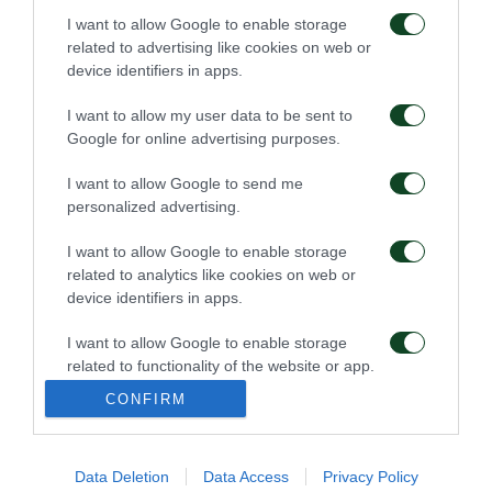
I want to allow Google to enable storage
Τακτική και κυκλοφορία
Πρώτη προπόνηση για
της μπάλας
τον Γκαρσία
related to advertising like cookies on web or
device identifiers in apps.
08/08/2026
06/08/2026
I want to allow my user data to be sent to
Google for online advertising purposes.
I want to allow Google to send me
personalized advertising.
I want to allow Google to enable storage
related to analytics like cookies on web or
Για την πρόκριση στη
Η ευρωπαϊκή λίστα για
device identifiers in apps.
Σόφια
τα παιχνίδια με την
ΤΣΣΚΑ 1948
I want to allow Google to enable storage
05/08/2026
05/08/2026
related to functionality of the website or app.
CONFIRM
I want to allow Google to enable storage
related to personalization.
Data Deletion
Data Access
Privacy Policy
I want to allow Google to enable storage