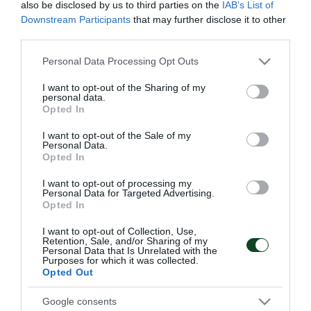
also be disclosed by us to third parties on the
IAB’s List of
Downstream Participants
that may further disclose it to other
Ο Εβαντζελίστα ακολούθησε θεραπεία, ενώ οι
third parties.
Μπεργκ, Μαμούτε, Τελάντερ και Σάντσεθ έκαναν
Please note that this website/app uses one or more Google
Personal Data Processing Opt Outs
ατομικό πρόγραμμα και θεραπεία. Απουσίασε, τέλος,
services and may gather and store information including but
not limited to your visit or usage behaviour. You may click to
I want to opt-out of the Sharing of my
και ο Μπουμάλ.
personal data.
grant or deny consent to Google and its third-party tags to
Opted In
use your data for below specified purposes in below Google
Οι παίκτες του Παναθηναϊκού θα προπονηθούν
consent section.
I want to opt-out of the Sale of my
ξανά αύριο στις 4 το μεσημέρι.
Personal Data.
Opted In
I want to opt-out of processing my
Personal Data for Targeted Advertising.
Opted In
ΑΓΩΝΙΣΤΙΚΑ
I want to opt-out of Collection, Use,
Retention, Sale, and/or Sharing of my
Personal Data that Is Unrelated with the
Purposes for which it was collected.
Opted Out
Google consents