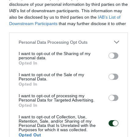
disclosure of your personal information by third parties on the
ισορροπίες δίνοντας δύο κίτρινες κάρτες μέσα σε
IAB’s list of downstream participants. This information may
λίγα λεπτά στον Κάρλος Ζέκα. Η αποβολή του
also be disclosed by us to third parties on the
IAB’s List of
Downstream Participants
that may further disclose it to other
αρχηγού στο 39ο λεπτό άλλαξε αριθμητικά τις
third parties.
ισορροπίες, όμως το πάθος των ποδοσφαιριστών
Please note that this website/app uses one or more Google
Personal Data Processing Opt Outs
του Παναθηναϊκού ξεπέρασε τα εμπόδια που
services and may gather and store information including but
προβλήθηκαν. Ο Παναθηναϊκός θα μπορούσε να
not limited to your visit or usage behaviour. You may click to
I want to opt-out of the Sharing of my
personal data.
grant or deny consent to Google and its third-party tags to
πετύχει και δεύτερο γκολ στο πρώτο ημίχρονο με
Opted In
use your data for below specified purposes in below Google
τον Μπεργκ αλλά τελικά το πρώτο 45λεπτο έμεινε
consent section.
I want to opt-out of the Sale of my
Personal Data.
στο 0-1.
Opted In
Ο ΠΑΣ πήρε τον έλεγχο της μπάλας αλλά
I want to opt-out of processing my
Personal Data for Targeted Advertising.
δυσκολεύτηκε να φτάσει σε θέση να απειλήσει τον
Opted In
Παναθηναϊκό. Και όταν τα κατάφερε φώναξε
I want to opt-out of Collection, Use,
Retention, Sale, and/or Sharing of my
«παρών» ο Λουκ Στιλ. Οι αλλαγές του Αντρέα
Personal Data that Is Unrelated with the
Purposes for which it was collected.
Στραματσόνι βοήθησαν πολύ την ομάδα να κλείσει
Opted Out