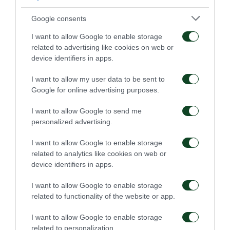
κάθε διάδρομο προς την εστία του Στιλ και
Google consents
παράλληλα να «χτυπήσει» στην αντεπίθεση. Ο
I want to allow Google to enable storage
Κλωναρίδης αφού έχασε ενα τετ α τετ, έδωσε δύο
related to advertising like cookies on web or
ασίστ στον Μπεργκ και ο Σουηδός killer επέστρεψε
device identifiers in apps.
στα γκολ, χαρίζοντας μια σημαντική -ψυχολογικά
I want to allow my user data to be sent to
κυρίως- νίκη στο «Τριφύλλι».
Google for online advertising purposes.
I want to allow Google to send me
ΠΑΣ
: Περιστερίδης, Στρούνα (69′ Ηλιάδης),
personalized advertising.
Ναδάλες, Μιχαήλ, Τζημόπουλος, Γαρουφαλιάς (64′
I want to allow Google to enable storage
Φερφελής), Κοζορώνης (52′ Γιάκος), Καρανίκας,
related to analytics like cookies on web or
Ακόστα, Ίλιτς, Μανιάς
device identifiers in apps.
Παναθηναϊκός
: Στιλ, Μέστο, Πράνιτς (64′ Νάνο),
I want to allow Google to enable storage
related to functionality of the website or app.
Τελάντερ, Κουτρουμπής, Ζέκα, Λουντ, Αμπέντ,
Καλτσάς (58′ Κλωναρίδης), Βλαχοδήμος Π. (59′
I want to allow Google to enable storage
related to personalization.