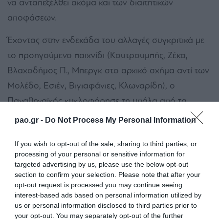
να ανταπεξέλθει ακόμα και των διαιτητικών
αποφάσεων.
Έχοντας στην ενδεκάδα του αλλαγές συγκριτικά με
το προηγούμενο παιχνίδι (Κουτρουμπής, Ζέκα,
Βλαχοδήμος Π., Μπεργκ στο αρχικό σχήμα αντί των
Μολέδο, Εσιέν, Βιγιαφάνιες, Κλωναρίδη), ο
Παναθηναϊκός κυκλοφόρησε τη μπάλα από τα
πρώτα λεπτά και προσπάθησε να βρει τρόπο να
pao.gr -
Do Not Process My Personal Information
φτάσει στο γκολ. Ό,τι δεν ήρθε στο 24′ με διπλή
If you wish to opt-out of the sale, sharing to third parties, or
χαμένη ευκαιρία από τους Καλτσά, Βλαχοδήμο,
processing of your personal or sensitive information for
ήρθε στο 26ο λεπτό με το παρθενικό γκολ του
targeted advertising by us, please use the below opt-out
section to confirm your selection. Please note that after your
Βλαχοδήμου με τη φανέλα του Παναθηναϊκού.
opt-out request is processed you may continue seeing
interest-based ads based on personal information utilized by
Και ενώ οι «Πράσινοι» είχαν φέρει το παιχνίδι στα
us or personal information disclosed to third parties prior to
μέτρα τους, ήρθε ο διαιτητής να ανατρέψει τις
your opt-out. You may separately opt-out of the further