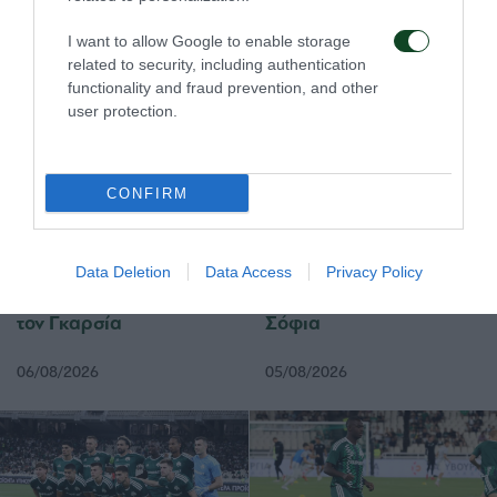
Λαγός), Μπεργκ.
I want to allow Google to enable storage
related to security, including authentication
functionality and fraud prevention, and other
user protection.
ΑΓΩΝΙΣΤΙΚΑ
CONFIRM
Data Deletion
Data Access
Privacy Policy
Πρώτη προπόνηση για
Για την πρόκριση στη
τον Γκαρσία
Σόφια
06/08/2026
05/08/2026