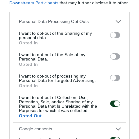
Downstream Participants
that may further disclose it to other
third parties.
Δείτε το βίντεο και
εγγραφείτε δωρεάν
στο επίσημο
κανάλι του Παναθηναϊκού στο YouTube ώστε να
Please note that this website/app uses one or more Google
Personal Data Processing Opt Outs
services and may gather and store information including but
βλέπετε πρώτοι όσα αφορούν το «Τριφύλλι».
not limited to your visit or usage behaviour. You may click to
I want to opt-out of the Sharing of my
personal data.
grant or deny consent to Google and its third-party tags to
Opted In
https://www.youtube.com/edit?
use your data for below specified purposes in below Google
video_id=xmTdoQcbpxo&video_referrer=watch
consent section.
I want to opt-out of the Sale of my
Personal Data.
Opted In
I want to opt-out of processing my
ΑΓΩΝΙΣΤΙΚΑ
Personal Data for Targeted Advertising.
Opted In
I want to opt-out of Collection, Use,
Retention, Sale, and/or Sharing of my
Personal Data that Is Unrelated with the
Purposes for which it was collected.
Opted Out
Google consents
Τακτική και κυκλοφορία
Πρώτη προπόνηση για
της μπάλας
τον Γκαρσία