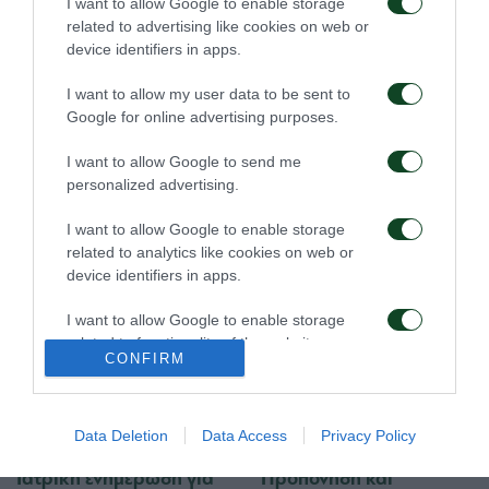
I want to allow Google to enable storage
related to advertising like cookies on web or
08/08/2026
06/08/2026
device identifiers in apps.
I want to allow my user data to be sent to
Google for online advertising purposes.
I want to allow Google to send me
personalized advertising.
Για την πρόκριση στη
Η ευρωπαϊκή λίστα για
I want to allow Google to enable storage
Σόφια
τα παιχνίδια με την
related to analytics like cookies on web or
ΤΣΣΚΑ 1948
device identifiers in apps.
05/08/2026
05/08/2026
I want to allow Google to enable storage
related to functionality of the website or app.
CONFIRM
I want to allow Google to enable storage
related to personalization.
Data Deletion
Data Access
Privacy Policy
I want to allow Google to enable storage
Ιατρική ενημέρωση για
Προπόνηση και
related to security, including authentication