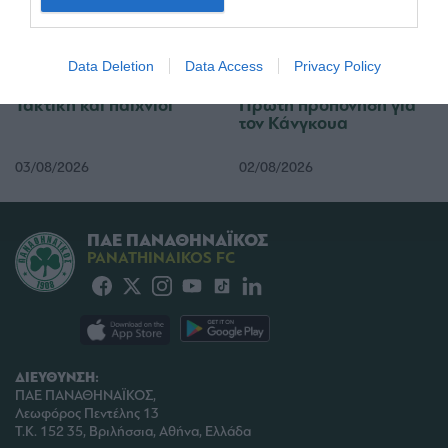
I want to allow Google to enable storage
related to security, including authentication
Data Deletion
Data Access
Privacy Policy
functionality and fraud prevention, and other
user protection.
Τακτική και παιχνίδι
Πρώτη προπόνηση για
τον Κάνγκουα
03/08/2026
02/08/2026
ΠΑΕ ΠΑΝΑΘΗΝΑΪΚΟΣ
PANATHINAIKOS FC
ΔΙΕΥΘΥΝΣΗ:
ΠΑΕ ΠΑΝΑΘΗΝΑΪΚΟΣ,
Λεωφόρος Πεντέλης 13
Τ.Κ. 152 35, Βριλήσσια, Αθήνα, Ελλάδα