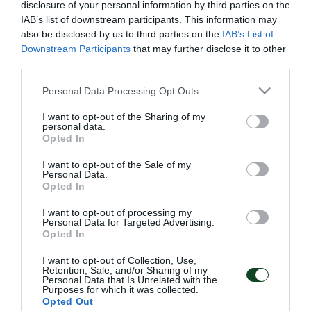
disclosure of your personal information by third parties on the
πρόγραμμα των υπόλοιπων είχε ζέσταμα, «κορόιδο»
IAB’s list of downstream participants. This information may
also be disclosed by us to third parties on the
IAB’s List of
και παιχνίδια σε μικρό χώρο.
Downstream Participants
that may further disclose it to other
third parties.
Μπεργκ, Λουντ, Αμπέντ, Ευαγγέλου, Βασίλης
Please note that this website/app uses one or more Google
Αγγελόπουλος και Λάμπρου απουσίασαν λόγω των
Personal Data Processing Opt Outs
services and may gather and store information including but
υποχρεώσεών τους με τις Εθνικές τους ομάδες, ο
not limited to your visit or usage behaviour. You may click to
I want to opt-out of the Sharing of my
personal data.
Τελάντερ επίσης απουσίασε, λόγω ίωσης, ενώ
grant or deny consent to Google and its third-party tags to
Opted In
use your data for below specified purposes in below Google
oΜολέδο ακολούθησε ατομικό πρόγραμμα.
consent section.
I want to opt-out of the Sale of my
Personal Data.
Οι παίκτες του Παναθηναϊκού θα έχουν ρεπό αύριο.
Opted In
I want to opt-out of processing my
Personal Data for Targeted Advertising.
Opted In
ΑΓΩΝΙΣΤΙΚΑ
I want to opt-out of Collection, Use,
Retention, Sale, and/or Sharing of my
Personal Data that Is Unrelated with the
Purposes for which it was collected.
Opted Out