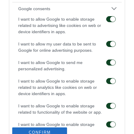
Google consents
I want to allow Google to enable storage
Για την πρόκριση στη
Η ευρωπαϊκή λίστα για
related to advertising like cookies on web or
Σόφια
τα παιχνίδια με την
device identifiers in apps.
ΤΣΣΚΑ 1948
I want to allow my user data to be sent to
05/08/2026
05/08/2026
Google for online advertising purposes.
I want to allow Google to send me
personalized advertising.
I want to allow Google to enable storage
related to analytics like cookies on web or
device identifiers in apps.
Ιατρική ενημέρωση για
Προπόνηση και
τον Ανδρέα Τετέι
αποστολή για το ματς με
την ΤΣΣΚΑ 1948
I want to allow Google to enable storage
related to functionality of the website or app.
04/08/2026
04/08/2026
I want to allow Google to enable storage
related to personalization.
CONFIRM