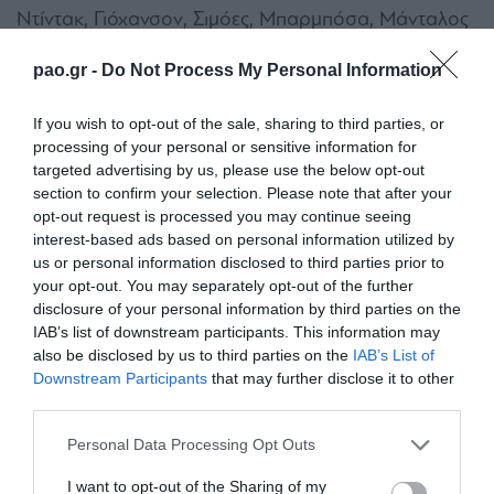
Ντίντακ, Γιόχανσον, Σιμόες, Μπαρμπόσα, Μάνταλος
(91’ Τζανετόπουλος), Αραβίδης (59’ Μπακάκης),
pao.gr -
Do Not Process My Personal Information
Τζεμπούρ (79’ Πέκχαρτ).
If you wish to opt-out of the sale, sharing to third parties, or
: Στιλ, Μέστο, Ταυλαρίδης, Μολέδο,
ΠΑΝΑΘΗΝΑΪΚΟΣ
processing of your personal or sensitive information for
Νάνο, Κουτρουμπής (41’ Λέτο), Ζέκα, Λουντ,
targeted advertising by us, please use the below opt-out
section to confirm your selection. Please note that after your
Βιγιαφάνιες, Μπεργκ, Μπουμάλ (46’ Αμπέντ).
opt-out request is processed you may continue seeing
interest-based ads based on personal information utilized by
us or personal information disclosed to third parties prior to
your opt-out. You may separately opt-out of the further
disclosure of your personal information by third parties on the
IAB’s list of downstream participants. This information may
also be disclosed by us to third parties on the
IAB’s List of
Downstream Participants
that may further disclose it to other
third parties.
Please note that this website/app uses one or more Google
Personal Data Processing Opt Outs
services and may gather and store information including but
not limited to your visit or usage behaviour. You may click to
I want to opt-out of the Sharing of my