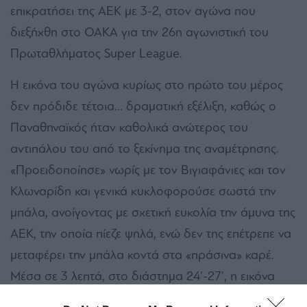
επικρατήσει της ΑΕΚ με 3-2, στον αγώνα που
διεξήχθη στο ΟΑΚΑ για την 26η αγωνιστική του
Πρωταθλήματος Super League.
Η εικόνα του αγώνα κυρίως στο πρώτο του μέρος
δεν πρόδιδε τέτοια… δραματική εξέλιξη, καθώς ο
Παναθηναϊκός ήταν καθολικά ανώτερος του
αντιπάλου του από το ξεκίνημα της αναμέτρησης.
«Προειδοποίησε» νωρίς με τον Βιγιαφάνιες και τον
Κλωναρίδη και γενικά κυκλοφορούσε σωστά την
μπάλα, ανοίγοντας με σχετική ευκολία την άμυνα της
ΑΕΚ, την οποία πίεζε ψηλά, ενώ δεν της επέτρεπε να
μεταφέρει την μπάλα κοντά στα «πράσινα» καρέ.
Μέσα σε 3 λεπτά, στο διάστημα 24’-27’, η εικόνα
αυτή μετατράπηκε σε σοβαρό προβάδισμα καθώς