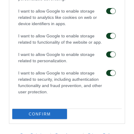
την ασίστ στον Μπεργκ, ο οποίος υπέγραψε το
πρώτο διπλό του Παναθηναϊκού μετά την Τρίπολη
I want to allow Google to enable storage
related to analytics like cookies on web or
δίνοντάς του μια σπουδαία από πολλές απόψεις
device identifiers in apps.
νίκη.
I want to allow Google to enable storage
Οι συνθέσεις των ομάδων:
related to functionality of the website or app.
I want to allow Google to enable storage
ΑΕΚ
:Μπάρκας, Γκάλο, Βράνιες, Λαμπρόπουλος,
related to personalization.
Ντίντακ, Γιόχανσον, Σιμόες (63′ Μπακασέτας),
I want to allow Google to enable storage
Αϊντάρεβιτς (46′ Πέκχαρτ), Ροντρίγκες (46′
related to security, including authentication
Χριστοδουλόπουλος), Μάνταλος, Αραούχο.
functionality and fraud prevention, and other
user protection.
Παναθηναϊκός
:Ο. Βλαχοδήμος, Κουλιμπαλί,
Κουτρουμπής, Μολέντο, Χουλτ, Ζέκα, Κουρμπέλης,
CONFIRM
Βιγιαφάνιες (85′ Μπουμάλ), Εμποκού (68′ Λουντ),
Κλωναρίδης (68′ Λέτο), Μπεργκ.