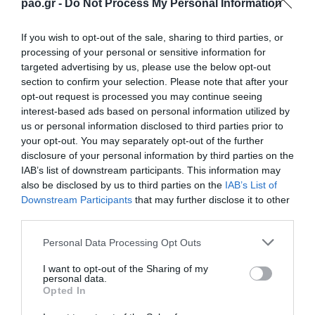
pao.gr -
Do Not Process My Personal Information
Κλωναρίδης και Μπεργκ έκαναν το 2-0
εκμεταλλευόμενοι εξαιρετικές δημιουργίες και
If you wish to opt-out of the sale, sharing to third parties, or
processing of your personal or sensitive information for
αντίστοιχες κάθετες του Βιγιαφάνιες που έφεραν
targeted advertising by us, please use the below opt-out
ανισορροπία στην αντίπαλη άμυνα και τους δύο
section to confirm your selection. Please note that after your
opt-out request is processed you may continue seeing
επιθετικούς του Παναθηναϊκού σε θέσεις βολής. Το
interest-based ads based on personal information utilized by
μοτίβο της αναμέτρησης δεν άλλαξε και πριν την
us or personal information disclosed to third parties prior to
your opt-out. You may separately opt-out of the further
ανάπαυλα το «τριφύλλι» θα μπορούσε να έχει
disclosure of your personal information by third parties on the
διευρύνει το προβάδισμά του, αλλά το πλασέ του
IAB’s list of downstream participants. This information may
Βιγιαφάνιες εξ επαφής στο 42’ – στη σημαντικότερη
also be disclosed by us to third parties on the
IAB’s List of
Downstream Participants
that may further disclose it to other
φάση – που δημιουργήθηκε μετά το 2-0
third parties.
αποκρούστηκε από τον Μπάρκα.
Please note that this website/app uses one or more Google
Personal Data Processing Opt Outs
services and may gather and store information including but
Η εικόνα της αναμέτρησης άλλαξε άρδην στην
not limited to your visit or usage behaviour. You may click to
I want to opt-out of the Sharing of my
personal data.
επανάληψη με την είσοδο Χριστοδουλόπουλου και
grant or deny consent to Google and its third-party tags to
Opted In
use your data for below specified purposes in below Google
Πέκχαρτ και την αγωνιστική «καθίζηση» του
consent section.