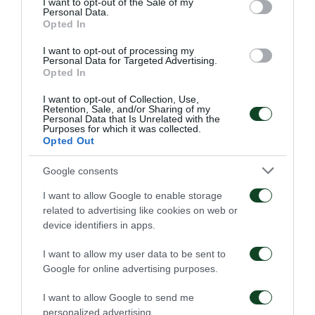
I want to opt-out of the Sale of my
Παναθηναϊκού που έδωσε τη δυνατότητα στους
Personal Data.
Opted In
γηπεδούχους να βρίσκονται συχνά γύρω από την
I want to opt-out of processing my
περιοχή του Βλαχοδήμου. Ο Χριστοδουλόπουλος
Personal Data for Targeted Advertising.
Opted In
απείλησε με σουτ δύο φορές πριν εκτελέσει εύστοχα
πέναλτι – το οποίο καταλογίστηκε λανθασμένα εις
I want to opt-out of Collection, Use,
Retention, Sale, and/or Sharing of my
Personal Data that Is Unrelated with the
βάρος του Βιγιαφάνιες – για το 2-1. Η μείωση του
Purposes for which it was collected.
Opted Out
σκορ έδωσε ώθηση στην ΑΕΚ που κατάφερε να
ισοφαρίσει στο 77’ με τον Πέκχαρτ μετά από πάσα
Google consents
του Χριστοδουλόπουλου. Στη συνέχεια, η
I want to allow Google to enable storage
επιθετικότητα των γηπεδούχων «κόπασε» και το
related to advertising like cookies on web or
device identifiers in apps.
παιχνίδι φάνηκε να ισορροπεί μέχρι την καθοριστική
φάση του 90’ όταν οι «πράσινοι» αναπτύχθηκαν
I want to allow my user data to be sent to
Google for online advertising purposes.
εξαιρετικά στην αντεπίθεση από τον κεντρικό άξονα
με τους Ζέκα, Λέτο, Λουντ και τον τελευταίο να δίνει
I want to allow Google to send me
personalized advertising.