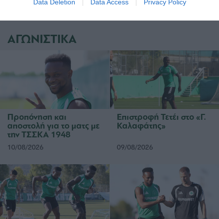
Data Deletion
Data Access
Privacy Policy
ΑΓΩΝΙΣΤΙΚΑ
Προπόνηση και
Επιστροφή Τετέι στο «Γ.
αποστολή για το ματς με
Καλαφάτης»
την ΤΣΣΚΑ 1948
10/08/2026
09/08/2026