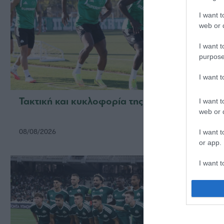
I want t
web or d
I want t
purpose
I want 
Τακτική και κυκλοφορία της μπάλας
Πρώτη
I want t
web or d
08/08/2026
06/08/2
I want t
or app.
I want t
I want t
authenti