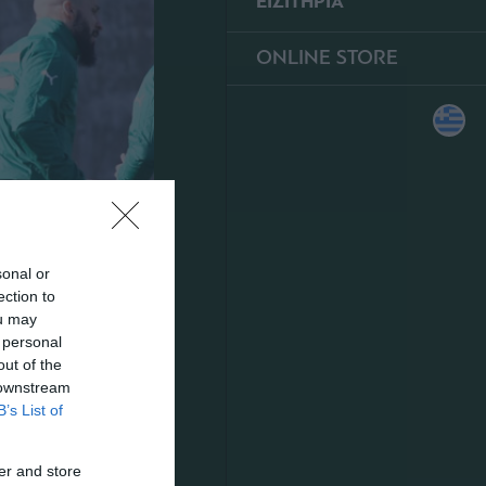
ΕΙΣΙΤΗΡΙΑ
ONLINE STORE
sonal or
ection to
ou may
 personal
out of the
 downstream
B’s List of
er and store