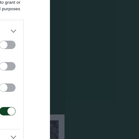
to grant or
ed purposes
ασικοί στον
λειώματα