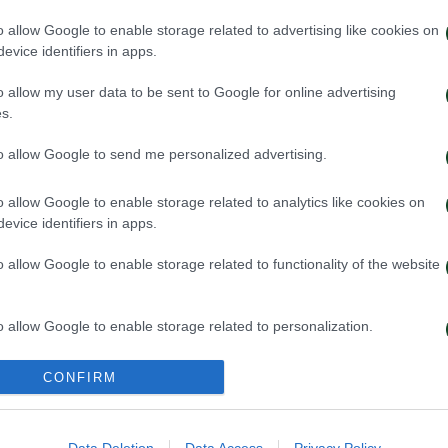
o allow Google to enable storage related to advertising like cookies on
evice identifiers in apps.
o allow my user data to be sent to Google for online advertising
s.
to allow Google to send me personalized advertising.
 προπόνηση για τον Γκαρσία
Για την πρόκρισ
o allow Google to enable storage related to analytics like cookies on
evice identifiers in apps.
026
05/08/2026
o allow Google to enable storage related to functionality of the website
o allow Google to enable storage related to personalization.
o allow Google to enable storage related to security, including
CONFIRM
cation functionality and fraud prevention, and other user protection.