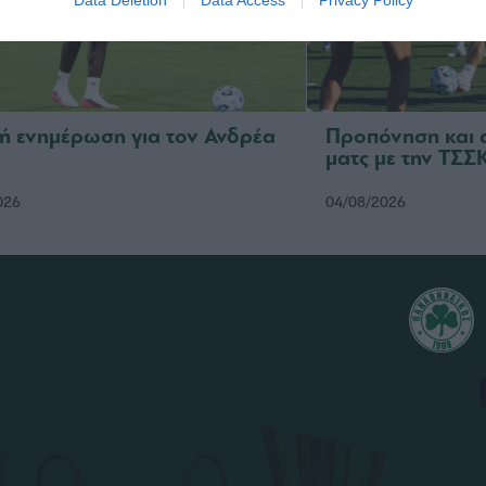
Data Deletion
Data Access
Privacy Policy
κή ενημέρωση για τον Ανδρέα
Προπόνηση και 
ματς με την ΤΣ
026
04/08/2026