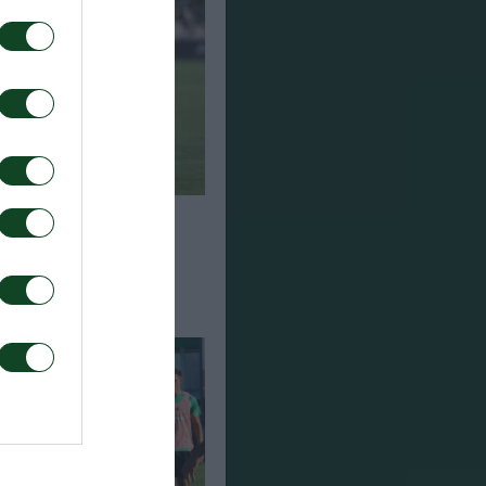
η στη Σόφια