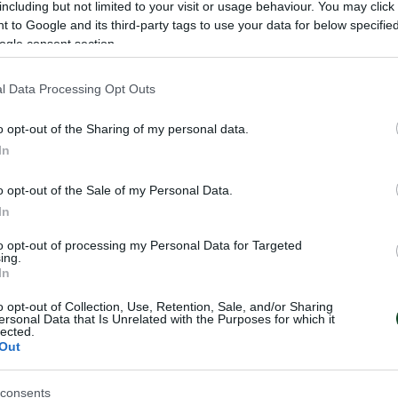
including but not limited to your visit or usage behaviour. You may click 
 to Google and its third-party tags to use your data for below specifi
ogle consent section.
l Data Processing Opt Outs
στές του Τριφυλλιού στην προπόνηση. Όσοι έπαιξαν β
εία, ενώ οι υπόλοιποι έκαναν ζέσταμα, πάσες με τε
o opt-out of the Sharing of my personal data.
In
, Μίγγος που έκαναν ατομικό πρόγραμμα.
o opt-out of the Sale of my Personal Data.
In
to opt-out of processing my Personal Data for Targeted
ing.
In
o opt-out of Collection, Use, Retention, Sale, and/or Sharing
ersonal Data that Is Unrelated with the Purposes for which it
lected.
Out
consents