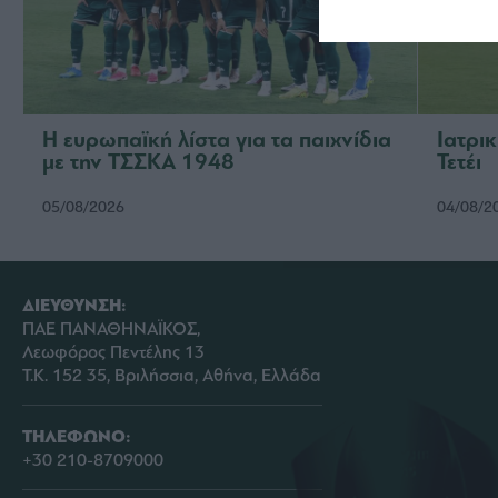
Η ευρωπαϊκή λίστα για τα παιχνίδια
Ιατρι
με την ΤΣΣΚΑ 1948
Τετέι
05/08/2026
04/08/2
ΔΙΕΥΘΥΝΣΗ:
ΠΑΕ ΠΑΝΑΘΗΝΑΪΚΟΣ,
Λεωφόρος Πεντέλης 13
Τ.Κ. 152 35, Βριλήσσια, Αθήνα, Ελλάδα
ΤΗΛΕΦΩΝΟ:
+30 210-8709000