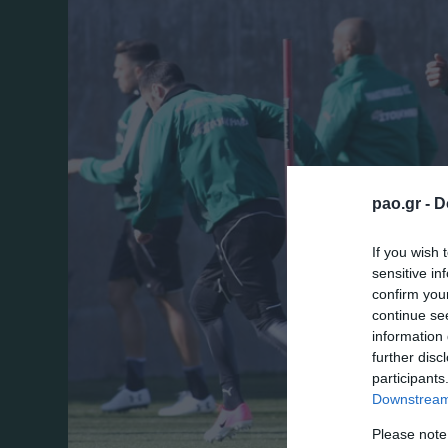
pao.gr -
D
If you wish 
sensitive in
confirm you
continue se
information 
further disc
participants
Downstream 
Please note