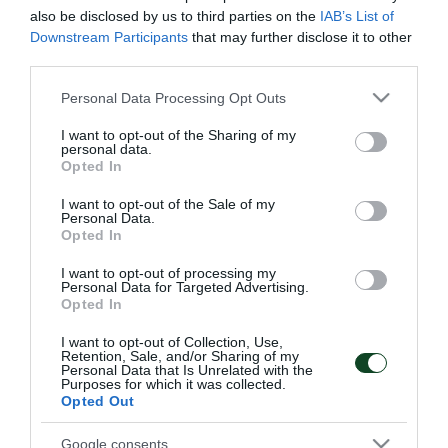
Τσάβες, Γιόχανσον, Κουλιμπαλί ακολούθησαν
also be disclosed by us to third parties on the
IAB’s List of
ατομικό πρόγραμμα, ενώ οιΛουτσιάνο, Κουρμπέλης,
Downstream Participants
that may further disclose it to other
third parties.
Κότσαρης έκαναν θεραπεία.
Please note that this website/app uses one or more Google
Personal Data Processing Opt Outs
Το πρόγραμμα της προπόνησης περιλάμβανε
services and may gather and store information including but
not limited to your visit or usage behaviour. You may click to
I want to opt-out of the Sharing of my
προθέρμανση, άσκηση τεχνικοτακτικής με πάσες και
personal data.
grant or deny consent to Google and its third-party tags to
Opted In
παιχνίδι τακτικής.
use your data for below specified purposes in below Google
consent section.
I want to opt-out of the Sale of my
Personal Data.
Opted In
I want to opt-out of processing my
ΑΓΩΝΙΣΤΙΚΑ
Personal Data for Targeted Advertising.
Opted In
I want to opt-out of Collection, Use,
Retention, Sale, and/or Sharing of my
Personal Data that Is Unrelated with the
Purposes for which it was collected.
Opted Out
Τακτική και κυκλοφορία
Πρώτη προπόνηση για
Google consents