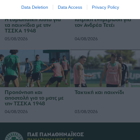
Data Deletion
Data Access
Privacy Policy
Η ευρωπαϊκή λίστα για
Ιατρική ενημέρωση για
τα παιχνίδια με την
τον Ανδρέα Τετέι
ΤΣΣΚΑ 1948
05/08/2026
04/08/2026
Προπόνηση και
Τακτική και παιχνίδι
αποστολή για το ματς με
την ΤΣΣΚΑ 1948
04/08/2026
03/08/2026
ΠΑΕ ΠΑΝΑΘΗΝΑΪΚΟΣ
PANATHINAIKOS FC