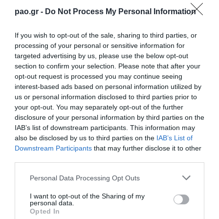
ξεκινήσει πρόγραμμα κινητοποίησης με
pao.gr -
Do Not Process My Personal Information
φυσικοθεραπεία. Η αποχή του από τις προπονήσεις
υπολογίζεται σε 6 εβδομάδες περίπου.
If you wish to opt-out of the sale, sharing to third parties, or
processing of your personal or sensitive information for
targeted advertising by us, please use the below opt-out
Ο Σωκράτης Διούδης υποβλήθηκε σήμερα σε νέα
section to confirm your selection. Please note that after your
αξονική στο ΥΓΕΙΑ όπου νοσηλευεται από χθές το
opt-out request is processed you may continue seeing
βράδυ.Τα ευρήματα ήταν ξανά καθησυχαστικά και
interest-based ads based on personal information utilized by
us or personal information disclosed to third parties prior to
το απόγευμα αναμένεται να πάρει εξιτήριο.
your opt-out. You may separately opt-out of the further
disclosure of your personal information by third parties on the
Συνολικά 11 ποδοσφαιριστές του Παναθηναϊκού
IAB’s list of downstream participants. This information may
also be disclosed by us to third parties on the
IAB’s List of
ενσωματώθηκαν με τις Εθνικές ομάδες. Ο
Downstream Participants
that may further disclose it to other
Κουρμπέλης με την Εθνική ανδρών για τους αγώνες
third parties.
της Εθνικής Ομάδας με την Φινλανδία (15/11) και
Please note that this website/app uses one or more Google
Personal Data Processing Opt Outs
την Εσθονία (18/11) για την 5η και 6η αγωνιστική
services and may gather and store information including but
not limited to your visit or usage behaviour. You may click to
I want to opt-out of the Sharing of my
του Nations League και ο Κάτσε με την Εθνική
personal data.
grant or deny consent to Google and its third-party tags to
Opted In
Αλβανίας
use your data for below specified purposes in below Google