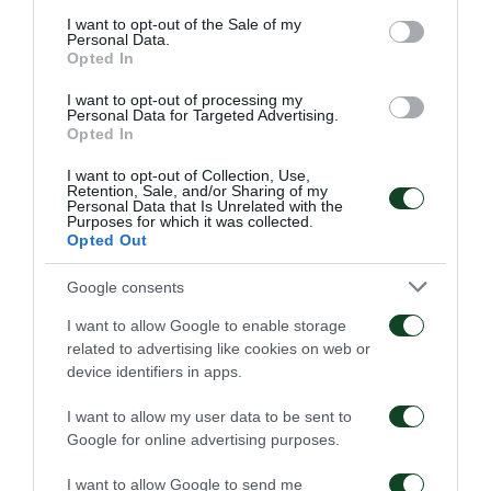
consent section.
I want to opt-out of the Sale of my
Personal Data.
Οι Κότσαρης, Μαυρομμάτης, Στάικος, Μπουζούκης,
Opted In
Καμπετσής, Χατζηθεοδωρίδης, Χατζηγιοβάνης για
I want to opt-out of processing my
τους αγώνες της Εθνικής Ελπίδων με την Αυστρία
Personal Data for Targeted Advertising.
Opted In
στις 16 Νοεμβρίου στην Τούμπα και στις 20
I want to opt-out of Collection, Use,
Νοεμβρίου στην NV Arena St. Polten, στο πλαίσιο
Retention, Sale, and/or Sharing of my
Personal Data that Is Unrelated with the
των μπαράζ για την πρόκριση στα τελικά του
Purposes for which it was collected.
Opted Out
Ευρωπαϊκού Πρωταθλήματος.Εμμανουηλιδης,
Χριστογεώργος για τους αγώνες της Εθνικής Νέων
Google consents
στον13ο όμιλο της προκριματικής φάσης του
I want to allow Google to enable storage
Ευρωπαϊκού Πρωταθλήματος 2019.
related to advertising like cookies on web or
device identifiers in apps.
Οι ποδοσφαιριστές του Παναθηναϊκού επιστρέφουν
I want to allow my user data to be sent to
στις προπονήσεις την Τετάρτη το απόγευμα, καθώς
Google for online advertising purposes.
αύριο έχουν ρεπό. Σήμερα προπονήθκαν όσοι δεν
I want to allow Google to send me