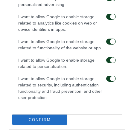
αγωνίστηκαν στον χθεσινό αγώνα
personalized advertising.
I want to allow Google to enable storage
related to analytics like cookies on web or
device identifiers in apps.
ΑΓΩΝΙΣΤΙΚΑ
I want to allow Google to enable storage
related to functionality of the website or app.
I want to allow Google to enable storage
related to personalization.
I want to allow Google to enable storage
Πρώτη προπόνηση για
Για την πρόκριση στη
related to security, including authentication
τον Γκαρσία
Σόφια
functionality and fraud prevention, and other
user protection.
06/08/2026
05/08/2026
CONFIRM