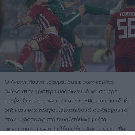
O Άντονι Μουνιέ τραυματίστηκε στον χθεσινό
αγώνα στην αριστερή ποδοκνημική και σήμερα
υποβλήθηκε σε μαγνητική στο ΥΓΕΙΑ, η οποία έδειξε
ρήξη του έσω πλαγίου(δελτοειδούς) συνδέσμου και
στον ποδοσφαιριστή τοποθετήθηκε μπότα
ακινητοποίησης για 3 εβδομάδες. Αμέσως μετά θα