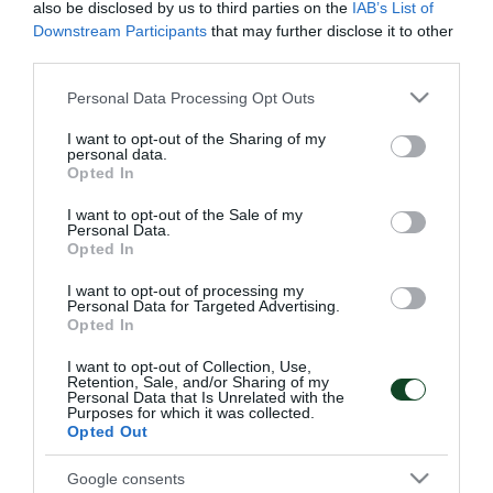
also be disclosed by us to third parties on the
IAB’s List of
σημερινό πρόγραμμα. Όσοι αγωνίστηκαν στο
Downstream Participants
that may further disclose it to other
third parties.
μεγαλύτερο μέρος του χθεσινού αγώνα έκαναν
αποθεραπεία και αποφόρτιση και οι υπόλοιποι
Please note that this website/app uses one or more Google
Personal Data Processing Opt Outs
services and may gather and store information including but
προθέρμανση, τρεξίματα και γυμναστήριο. Θεραπεία
not limited to your visit or usage behaviour. You may click to
I want to opt-out of the Sharing of my
personal data.
ξεκίνησε ο Μουνιέ και ατομικό πρόγραμμα συνέχισε
grant or deny consent to Google and its third-party tags to
Opted In
use your data for below specified purposes in below Google
ο Ινσούα. Για αύριο έχει προγραμματιστεί ρεπό και
consent section.
I want to opt-out of the Sale of my
επιστροφή στις προπονήσεις την Τετάρτη το πρωϊ.
Personal Data.
Opted In
I want to opt-out of processing my
Personal Data for Targeted Advertising.
Opted In
ΑΓΩΝΙΣΤΙΚΑ
I want to opt-out of Collection, Use,
Retention, Sale, and/or Sharing of my
Personal Data that Is Unrelated with the
Purposes for which it was collected.
Opted Out
Google consents