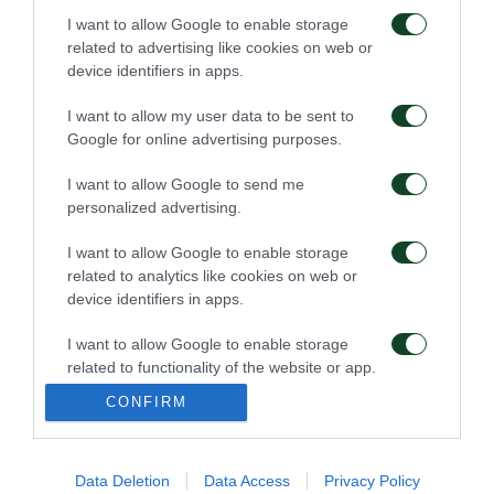
I want to allow Google to enable storage
Επιστροφή Τετέι στο «Γ.
Τακτική και κυκλοφορία
Καλαφάτης»
της μπάλας
related to advertising like cookies on web or
device identifiers in apps.
09/08/2026
08/08/2026
I want to allow my user data to be sent to
Google for online advertising purposes.
I want to allow Google to send me
personalized advertising.
I want to allow Google to enable storage
related to analytics like cookies on web or
Πρώτη προπόνηση για
Για την πρόκριση στη
device identifiers in apps.
τον Γκαρσία
Σόφια
I want to allow Google to enable storage
06/08/2026
05/08/2026
related to functionality of the website or app.
CONFIRM
I want to allow Google to enable storage
related to personalization.
Data Deletion
Data Access
Privacy Policy
I want to allow Google to enable storage