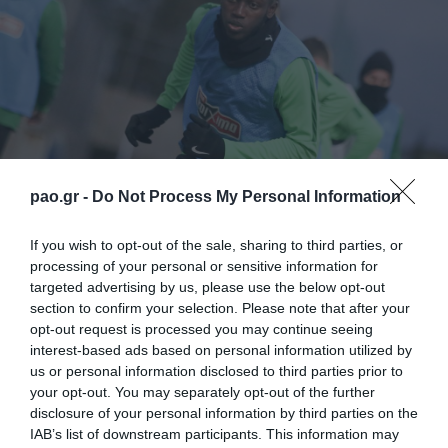
pao.gr -
Do Not Process My Personal Information
If you wish to opt-out of the sale, sharing to third parties, or
Ο Ουσμάν Κουλιμπαλί έκανε σήμερα στο “ΥΓΕΙΑ”
processing of your personal or sensitive information for
υπερηχογράφημα στην περιοχή της θλάσης στον
targeted advertising by us, please use the below opt-out
section to confirm your selection. Please note that after your
αριστερό δικέφαλο μηριαίο και διαπιστώθηκε
opt-out request is processed you may continue seeing
ικανοποιητική πρόοδος της επούλωσης στον μυικό
interest-based ads based on personal information utilized by
us or personal information disclosed to third parties prior to
ιστό. Η εκτίμηση είναι ότι ο ποδοσφαιριστής θα
your opt-out. You may separately opt-out of the further
επανενταχθεί με την ομάδα σε μία εβδομάδα
disclosure of your personal information by third parties on the
IAB’s list of downstream participants. This information may
περίπου. Πρωινή προπόνηση περιελάμβανε το