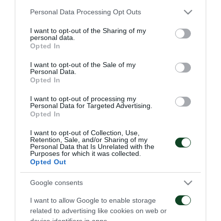
Please note that this website/app uses one or more Google
τελειώματα. Απογευματινή η αυριανή προπόνηση.
Personal Data Processing Opt Outs
services and may gather and store information including but
not limited to your visit or usage behaviour. You may click to
I want to opt-out of the Sharing of my
personal data.
grant or deny consent to Google and its third-party tags to
Opted In
use your data for below specified purposes in below Google
ΑΓΩΝΙΣΤΙΚΑ
consent section.
I want to opt-out of the Sale of my
Personal Data.
Opted In
I want to opt-out of processing my
Personal Data for Targeted Advertising.
Opted In
I want to opt-out of Collection, Use,
Retention, Sale, and/or Sharing of my
Τακτική και κυκλοφορία
Πρώτη προπόνηση για
Personal Data that Is Unrelated with the
της μπάλας
τον Γκαρσία
Purposes for which it was collected.
Opted Out
08/08/2026
06/08/2026
Google consents
I want to allow Google to enable storage
related to advertising like cookies on web or
device identifiers in apps.