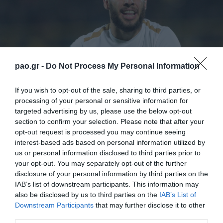
pao.gr -
Do Not Process My Personal Information
If you wish to opt-out of the sale, sharing to third parties, or
processing of your personal or sensitive information for
targeted advertising by us, please use the below opt-out
section to confirm your selection. Please note that after your
Με πρωινή προπόνηση ξεκίνησε η προετοιμασία για
opt-out request is processed you may continue seeing
τον αγώνα της Κυριακής με τον ΠΑΟΚ στο ΟΑΚΑ. Το
interest-based ads based on personal information utilized by
us or personal information disclosed to third parties prior to
πρόγραμμα ακολούθησε κανονικά και ο Εμμάνουελ
your opt-out. You may separately opt-out of the further
Ινσούα, ενώ με ατομικό πρόγραμμα συνέχισε ο
disclosure of your personal information by third parties on the
IAB’s list of downstream participants. This information may
Κουλιμπαλί και θεραπεία ο Μουνιέ. Το πρόγραμμα
also be disclosed by us to third parties on the
IAB’s List of
περιελάμβανε προθέρμανση ασκήσεις κατοχής και
Downstream Participants
that may further disclose it to other
third parties.
πιεστικό παιγνίδι με μπάλα, ενώ έκλεισε με